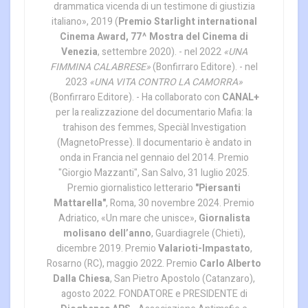
drammatica vicenda di un testimone di giustizia
italiano», 2019 (
Premio Starlight international
Cinema Award, 77^ Mostra del Cinema di
Venezia
, settembre 2020). - nel 2022
«UNA
FIMMINA CALABRESE»
(Bonfirraro Editore). - nel
2023
«UNA VITA CONTRO LA CAMORRA»
(Bonfirraro Editore). - Ha collaborato con
CANAL+
per la realizzazione del documentario Mafia: la
trahison des femmes, Speciàl Investigation
(MagnetoPresse). Il documentario è andato in
onda in Francia nel gennaio del 2014. Premio
"Giorgio Mazzanti", San Salvo, 31 luglio 2025.
Premio giornalistico letterario
"Piersanti
Mattarella"
, Roma, 30 novembre 2024. Premio
Adriatico, «Un mare che unisce»,
Giornalista
molisano dell’anno
, Guardiagrele (Chieti),
dicembre 2019. Premio
Valarioti-Impastato
,
Rosarno (RC), maggio 2022. Premio
Carlo Alberto
Dalla Chiesa
, San Pietro Apostolo (Catanzaro),
agosto 2022. FONDATORE e PRESIDENTE di