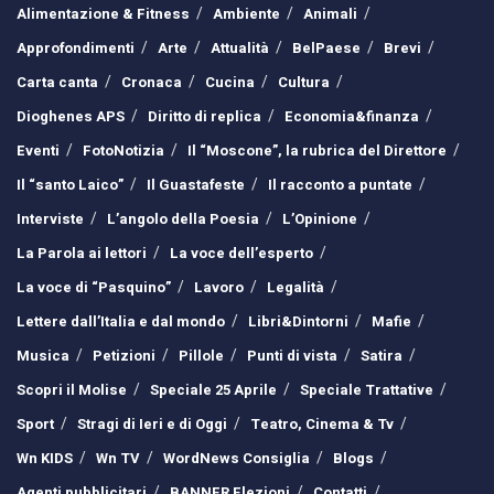
Alimentazione & Fitness
Ambiente
Animali
Approfondimenti
Arte
Attualità
BelPaese
Brevi
Carta canta
Cronaca
Cucina
Cultura
Dioghenes APS
Diritto di replica
Economia&finanza
Eventi
FotoNotizia
Il “Moscone”, la rubrica del Direttore
Il “santo Laico”
Il Guastafeste
Il racconto a puntate
Interviste
L’angolo della Poesia
L’Opinione
La Parola ai lettori
La voce dell’esperto
La voce di “Pasquino”
Lavoro
Legalità
Lettere dall’Italia e dal mondo
Libri&Dintorni
Mafie
Musica
Petizioni
Pillole
Punti di vista
Satira
Scopri il Molise
Speciale 25 Aprile
Speciale Trattative
Sport
Stragi di Ieri e di Oggi
Teatro, Cinema & Tv
Wn KIDS
Wn TV
WordNews Consiglia
Blogs
Agenti pubblicitari
BANNER Elezioni
Contatti