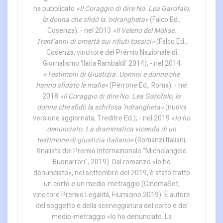
ha pubblicato
«Il Coraggio di dire No. Lea Garofalo,
la donna che sfidò la ‘ndrangheta»
(Falco Ed.,
Cosenza); - nel 2013
«Il Veleno del Molise.
Trent’anni di omertà sui rifiuti tossici»
(Falco Ed.,
Cosenza, vincitore del Premio Nazionale di
Giornalismo ‘Ilaria Rambaldi’ 2014); - nel 2014
«Testimoni di Giustizia. Uomini e donne che
hanno sfidato le mafie»
(Perrone Ed., Roma); - nel
2018
«Il Coraggio di dire No. Lea Garofalo, la
donna che sfidò la schifosa 'ndrangheta»
(nuova
versione aggiornata, Treditre Ed.); - nel 2019
«Io ho
denunciato. La drammatica vicenda di un
testimone di giustizia italiano»
(Romanzi Italiani,
finalista del Premio Internazionale “Michelangelo
Buonarrori”, 2019). Dal romanzo «Io ho
denunciato», nel settembre del 2019, è stato tratto
un corto e un medio-metraggio (CinemaSet,
vincitore Premio Legalità, Fiumicino 2019). È autore
del soggetto e della sceneggiatura del corto e del
medio-metraggio «Io ho denunciato. La