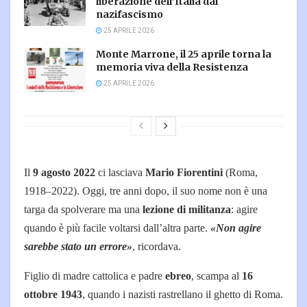
liberazione dell’Italia dal
nazifascismo
25 APRILE 2026
Monte Marrone, il 25 aprile torna la
memoria viva della Resistenza
25 APRILE 2026
Il
9 agosto 2022
ci lasciava
Mario Fiorentini
(Roma,
1918–2022). Oggi, tre anni dopo, il suo nome non è una
targa da spolverare ma una
lezione di militanza
: agire
quando è più facile voltarsi dall’altra parte.
«Non agire
sarebbe stato un errore»
, ricordava.
Figlio di madre cattolica e padre
ebreo
, scampa al
16
ottobre 1943
, quando i nazisti rastrellano il ghetto di Roma.