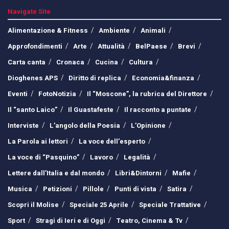
Navigate Site
Alimentazione & Fitness
Ambiente
Animali
Approfondimenti
Arte
Attualità
BelPaese
Brevi
Carta canta
Cronaca
Cucina
Cultura
Dioghenes APS
Diritto di replica
Economia&finanza
Eventi
FotoNotizia
Il “Moscone”, la rubrica del Direttore
Il “santo Laico”
Il Guastafeste
Il racconto a puntate
Interviste
L’angolo della Poesia
L’Opinione
La Parola ai lettori
La voce dell’esperto
La voce di “Pasquino”
Lavoro
Legalità
Lettere dall’Italia e dal mondo
Libri&Dintorni
Mafie
Musica
Petizioni
Pillole
Punti di vista
Satira
Scopri il Molise
Speciale 25 Aprile
Speciale Trattative
Sport
Stragi di Ieri e di Oggi
Teatro, Cinema & Tv