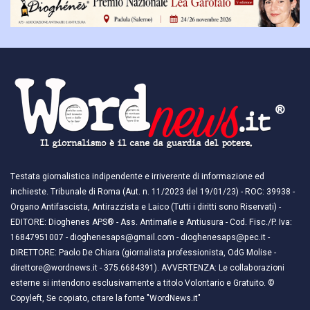
Testata giornalistica indipendente e irriverente di informazione ed
inchieste. Tribunale di Roma (Aut. n. 11/2023 del 19/01/23) - ROC: 39938 -
Organo Antifascista, Antirazzista e Laico (Tutti i diritti sono Riservati) -
EDITORE: Dioghenes APS® - Ass. Antimafie e Antiusura - Cod. Fisc./P. Iva:
16847951007 - dioghenesaps@gmail.com - dioghenesaps@pec.it - ​​
DIRETTORE: Paolo De Chiara (giornalista professionista, OdG Molise -
direttore@wordnews.it - ​​375.6684391). AVVERTENZA: Le collaborazioni
esterne si intendono esclusivamente a titolo Volontario e Gratuito. ©
Copyleft, Se copiato, citare la fonte "WordNews.it"