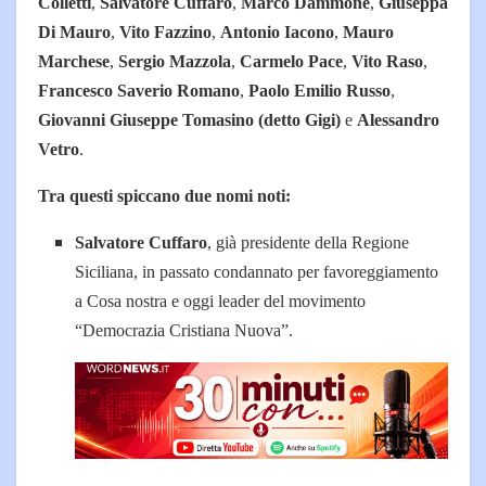
Colletti
,
Salvatore Cuffaro
,
Marco Dammone
,
Giuseppa
Di Mauro
,
Vito Fazzino
,
Antonio Iacono
,
Mauro
Marchese
,
Sergio Mazzola
,
Carmelo Pace
,
Vito Raso
,
Francesco Saverio Romano
,
Paolo Emilio Russo
,
Giovanni Giuseppe Tomasino (detto Gigi)
e
Alessandro
Vetro
.
Tra questi spiccano due nomi noti:
Salvatore Cuffaro
, già presidente della Regione
Siciliana, in passato condannato per favoreggiamento
a Cosa nostra e oggi leader del movimento
“Democrazia Cristiana Nuova”.