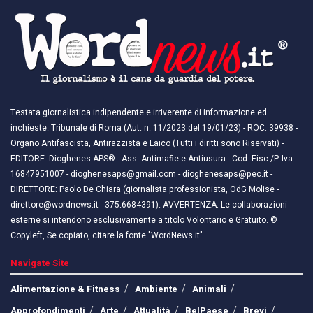
Testata giornalistica indipendente e irriverente di informazione ed
inchieste. Tribunale di Roma (Aut. n. 11/2023 del 19/01/23) - ROC: 39938 -
Organo Antifascista, Antirazzista e Laico (Tutti i diritti sono Riservati) -
EDITORE: Dioghenes APS® - Ass. Antimafie e Antiusura - Cod. Fisc./P. Iva:
16847951007 - dioghenesaps@gmail.com - dioghenesaps@pec.it - ​​
DIRETTORE: Paolo De Chiara (giornalista professionista, OdG Molise -
direttore@wordnews.it - ​​375.6684391). AVVERTENZA: Le collaborazioni
esterne si intendono esclusivamente a titolo Volontario e Gratuito. ©
Copyleft, Se copiato, citare la fonte "WordNews.it"
Navigate Site
Alimentazione & Fitness
Ambiente
Animali
Approfondimenti
Arte
Attualità
BelPaese
Brevi