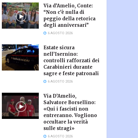
Via d’Amelio, Conte:
“Non c’è nulla di
peggio della retorica
degli anniversari”
6 AGOSTO 2026
Estate sicura
nell’Isernino:
controlli rafforzati dei
Carabinieri durante
sagre e feste patronali
6 AGOSTO 2026
Via D’Amelio,
Salvatore Borsellino:
«Qui i fascisti non
entreranno. Vogliono
occultare la verità
sulle stragi»
6 AGOSTO 2026