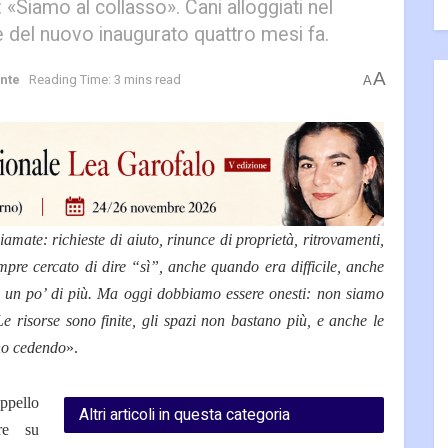
«Siamo al collasso». Cani alloggiati nel
ne del nuovo inaugurato quattro mesi fa.
A
nte
Reading Time: 3 mins read
A
mate: richieste di aiuto, rinunce di proprietà, ritrovamenti,
pre cercato di dire “sì”, anche quando era difficile, anche
a un po’ di più. Ma oggi dobbiamo essere onesti: non siamo
Le risorse sono finite, gli spazi non bastano più, e anche le
nno cedendo
».
ppello
Altri articoli in questa categoria
re su