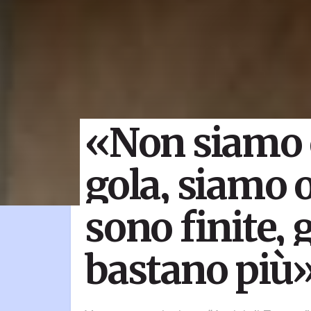
«Non siamo c
gola, siamo o
sono finite, 
bastano più