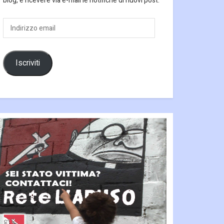
blog, e ricevere via e-mail le notifiche di nuovi post.
Indirizzo
email
Iscriviti