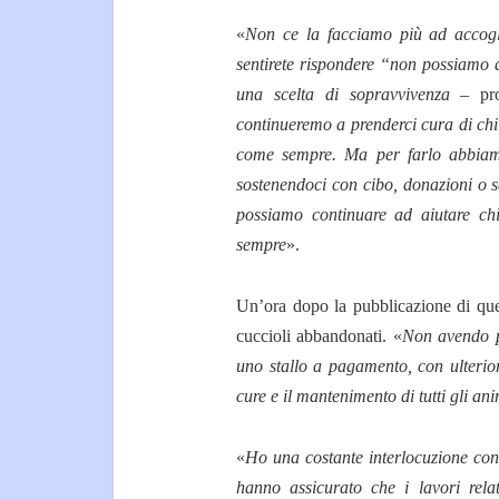
«
Non ce la facciamo più ad accogli
sentirete rispondere “non possiamo a
una scelta di sopravvivenza
– pro
continueremo a prenderci cura di chi è
come sempre. Ma per farlo abbiamo
sostenendoci con cibo, donazioni o 
possiamo continuare ad aiutare ch
sempre
».
Un’ora dopo la pubblicazione di que
cuccioli abbandonati. «
Non avendo p
uno stallo a pagamento, con ulterior
cure e il mantenimento di tutti gli an
«
Ho una costante interlocuzione con 
hanno assicurato che i lavori relat