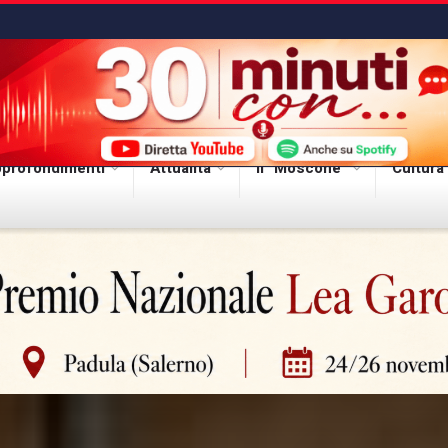
profondimenti
Attualità
Il “Moscone”
Cultura