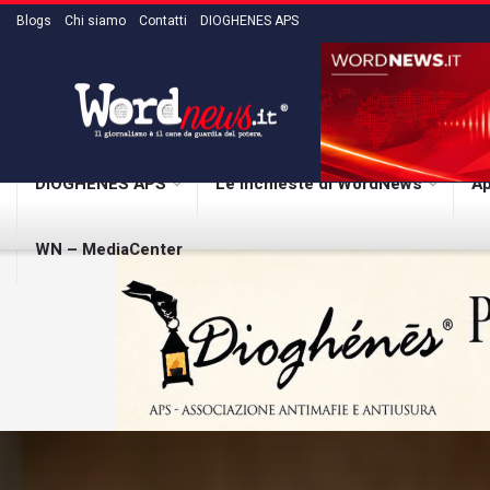
Blogs
Chi siamo
Contatti
DIOGHENES APS
DIOGHENES APS
Le inchieste di WordNews
Ap
WN – MediaCenter