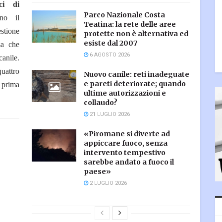
ci di
Parco Nazionale Costa
ono il
Teatina: la rete delle aree
tione
protette non è alternativa ed
esiste dal 2007
sa che
6 AGOSTO 2026
anile.
uattro
Nuovo canile: reti inadeguate
e pareti deteriorate; quando
i prima
ultime autorizzazioni e
collaudo?
21 LUGLIO 2026
«Piromane si diverte ad
appiccare fuoco, senza
intervento tempestivo
sarebbe andato a fuoco il
paese»
2 LUGLIO 2026