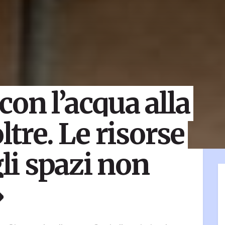
on l’acqua alla
ltre. Le risorse
gli spazi non
»