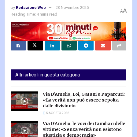
by
Redazione Web
23 Novembre 2025
A
A
Reading Time: 4 mins read
Altri articoli in questa categoria
Via D’Amelio, Loi, Gatani e Paparcuri:
«La verità non può essere sepolta
dalle divisioni»
5 AGOSTO 2026
Via D’Amelio, le voci dei familiari delle
vittime: «Senza verità non esistono
giustizia e democrazia»