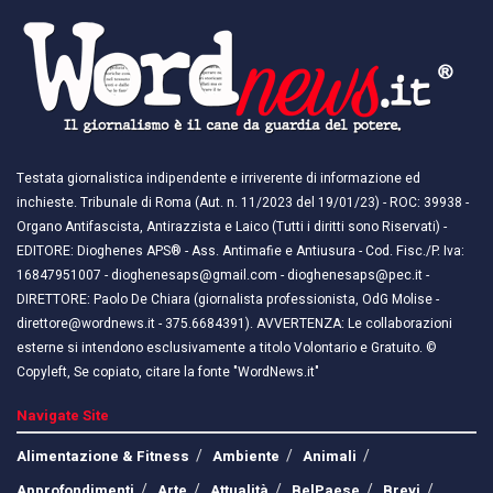
Testata giornalistica indipendente e irriverente di informazione ed
inchieste. Tribunale di Roma (Aut. n. 11/2023 del 19/01/23) - ROC: 39938 -
Organo Antifascista, Antirazzista e Laico (Tutti i diritti sono Riservati) -
EDITORE: Dioghenes APS® - Ass. Antimafie e Antiusura - Cod. Fisc./P. Iva:
16847951007 - dioghenesaps@gmail.com - dioghenesaps@pec.it - ​​
DIRETTORE: Paolo De Chiara (giornalista professionista, OdG Molise -
direttore@wordnews.it - ​​375.6684391). AVVERTENZA: Le collaborazioni
esterne si intendono esclusivamente a titolo Volontario e Gratuito. ©
Copyleft, Se copiato, citare la fonte "WordNews.it"
Navigate Site
Alimentazione & Fitness
Ambiente
Animali
Approfondimenti
Arte
Attualità
BelPaese
Brevi