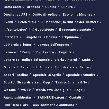
Carta canta
Cronaca
Cucina
Cultura
Dioghenes APS
Diritto di replica
Economia&finanza
Eventi
FotoNotizia
Il “Moscone”, la rubrica del Direttore
Il “santo Laico”
Il Guastafeste
Il racconto a puntate
Interviste
L’angolo della Poesia
L’Opinione
La Parola ai lettori
La voce dell’esperto
La voce di “Pasquino”
Lavoro
Legalità
Lettere dall’Italia e dal mondo
Libri&Dintorni
Mafie
Musica
Petizioni
Pillole
Punti di vista
Satira
Scopri il Molise
Speciale 25 Aprile
Speciale Trattative
Sport
Stragi di Ieri e di Oggi
Teatro, Cinema & Tv
Wn KIDS
Wn TV
WordNews Consiglia
Blogs
Agenti pubblicitari
BANNER Elezioni
Contatti
DIOGHENES APS – Ass. Antimafie e Antiusura