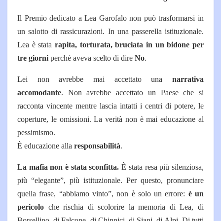
Il Premio dedicato a Lea Garofalo non può trasformarsi in
un salotto di rassicurazioni. In una passerella istituzionale.
Lea è stata
rapita, torturata, bruciata in un bidone per
tre giorni
perché aveva scelto di dire
No
.
Lei non avrebbe mai accettato una
narrativa
accomodante
.
Non avrebbe accettato un Paese che si
racconta vincente mentre lascia intatti i centri di potere, le
coperture, le omissioni. L
a verità non è mai educazione al
pessimismo.
È educazione alla
responsabilità
.
La mafia non è stata sconfitta.
È stata resa più silenziosa,
più “elegante”, più istituzionale.
Per questo, pronunciare
quella frase, “abbiamo vinto”, non è solo un errore:
è un
pericolo
che rischia di scolorire la memoria di Lea, di
Borsellino, di Falcone, di Chinnici, di Siani, di Alpi. Di tutti