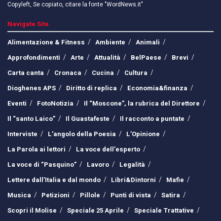
Copyleft, Se copiato, citare la fonte "WordNews.it"
Navigate Site
Alimentazione & Fitness
Ambiente
Animali
Approfondimenti
Arte
Attualità
BelPaese
Brevi
Carta canta
Cronaca
Cucina
Cultura
Dioghenes APS
Diritto di replica
Economia&finanza
Eventi
FotoNotizia
Il “Moscone”, la rubrica del Direttore
Il “santo Laico”
Il Guastafeste
Il racconto a puntate
Interviste
L’angolo della Poesia
L’Opinione
La Parola ai lettori
La voce dell’esperto
La voce di “Pasquino”
Lavoro
Legalità
Lettere dall’Italia e dal mondo
Libri&Dintorni
Mafie
Musica
Petizioni
Pillole
Punti di vista
Satira
Scopri il Molise
Speciale 25 Aprile
Speciale Trattative