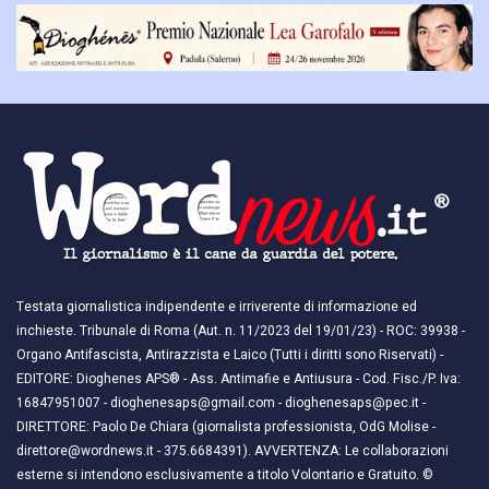
Testata giornalistica indipendente e irriverente di informazione ed
inchieste. Tribunale di Roma (Aut. n. 11/2023 del 19/01/23) - ROC: 39938 -
Organo Antifascista, Antirazzista e Laico (Tutti i diritti sono Riservati) -
EDITORE: Dioghenes APS® - Ass. Antimafie e Antiusura - Cod. Fisc./P. Iva:
16847951007 - dioghenesaps@gmail.com - dioghenesaps@pec.it - ​​
DIRETTORE: Paolo De Chiara (giornalista professionista, OdG Molise -
direttore@wordnews.it - ​​375.6684391). AVVERTENZA: Le collaborazioni
esterne si intendono esclusivamente a titolo Volontario e Gratuito. ©