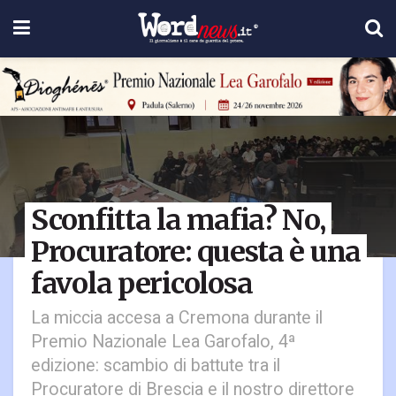
Sconfitta la mafia? No,
Procuratore: questa è una
favola pericolosa
La miccia accesa a Cremona durante il
Premio Nazionale Lea Garofalo, 4ª
edizione: scambio di battute tra il
Procuratore di Brescia e il nostro direttore