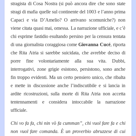
stragista di Cosa Nostra (si può ancora dire che sono state
stragi di mafia quelle sul continente del 1003 e l’anno prima
Capaci e via D’Amelio? O arrivano scomuniche?) non
viene citata quasi mai, omessa. La narrazione ufficiale, e c’è
chi esprime fastidio esultando persino per la censura tentata
di una giornalista coraggiosa come
Giovanna Cucé
, riporta
che Rita Atria si sarebbe suicidata, che avrebbe deciso di
porre fine volontariamente alla sua vita. Dubbi,
interrogativi, zone grigie esistono, persistono, sono anche
fin troppo evidenti. Ma un certo pensiero unico, che ribalta
e mette in discussione anche l’indiscutibile e si lancia in
ardite ricostruzioni, sulla morte di Rita Atria non accetta
tentennamenti e considera intoccabile la narrazione
ufficiale.
Chi vo fa fa, chi nin vò fa cumman”, chi vuol fare fa e chi
non vuol fare comanda. È un proverbio abruzzese di cui