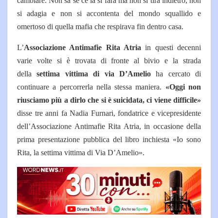
cambiare. Non sa se ce la si farà ma non si tira indietro, non
si adagia e non si accontenta del mondo squallido e
omertoso di quella mafia che respirava fin dentro casa.
L’
Associazione Antimafie Rita Atria
in questi decenni
varie volte si è trovata di fronte al bivio e la strada
della
settima vittima di via D’Amelio
ha cercato di
continuare a percorrerla nella stessa maniera.
«Oggi non
riusciamo più a dirlo che si è suicidata, ci viene difficile»
disse tre anni fa Nadia Furnari, fondatrice e vicepresidente
dell’Associazione Antimafie Rita Atria, in occasione della
prima presentazione pubblica del libro inchiesta «Io sono
Rita, la settima vittima di Via D’Amelio».