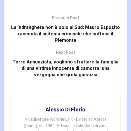
Previous Post
La ’ndrangheta non è solo al Sud: Mauro Esposito
racconta il sistema criminale che soffoca il
Piemonte
Next Post
Torre Annunziata, vogliono sfrattare la famiglia
di una vittima innocente di camorra: una
vergogna che grida giustizia
Alessio Di Florio
Vicedirettore WordNews.it - È nato ad Atessa
(Chieti), nel 1984. Attivista e volontario di varie