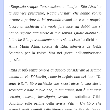
«
Ringrazio sempre l’associazione antimafie “Rita Atria” e
la sua vice presidente, Nadia Furnari, che hanno voluto
tornare a parlare di lei portando avanti un vero e proprio
lavoro di inchiesta che vuole fare luce sui dubbi che si
hanno rispetto alla morte di mia sorella. Quale dubbio? Il
fatto che Rita possibilmente non si sia uccisa
» ha dichiarato
Anna Maria Atria, sorella di Rita, intervista da Gilda
Sciortino per la rivista Vita nei giorni dell’anniversario
quest’anno.
«
Rita si può senza ombra di dubbio considerare la settima
vittima di via D’Amelio, come la definiscono nel libro “
Io
sono Rita
”, libro-inchiesta che ricostruisce la sua storia
scomoda e tutto quello che, in trent’anni, non è mai stato
cercato, chiesto, investigato, scritto
– sottolinea Gilda
Sciortino sulle pagine della rivista Vita –
Un libro che
tornerà sugli scaffali delle librerie entro la fine dell’anno,