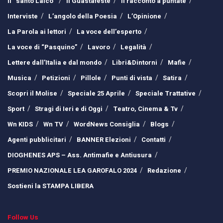
Il “santo Laico”
Il Guastafeste
Il racconto a puntate
Interviste
L’angolo della Poesia
L’Opinione
La Parola ai lettori
La voce dell’esperto
La voce di “Pasquino”
Lavoro
Legalità
Lettere dall’Italia e dal mondo
Libri&Dintorni
Mafie
Musica
Petizioni
Pillole
Punti di vista
Satira
Scopri il Molise
Speciale 25 Aprile
Speciale Trattative
Sport
Stragi di Ieri e di Oggi
Teatro, Cinema & Tv
Wn KIDS
Wn TV
WordNews Consiglia
Blogs
Agenti pubblicitari
BANNER Elezioni
Contatti
DIOGHENES APS – Ass. Antimafie e Antiusura
PREMIO NAZIONALE LEA GAROFALO 2024
Redazione
Sostieni la STAMPA LIBERA
Follow Us