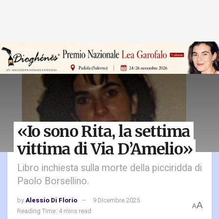
«Io sono Rita, la settima
vittima di Via D’Amelio»
Libro inchiesta sulla morte della picciridda di
Paolo Borsellino.
by
Alessio Di Florio
9 Dicembre 2025
A
A
Reading Time: 4 mins read