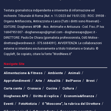
Testata giornalistica indipendente e irriverente di informazione ed
inchieste. Tribunale di Roma (Aut. n. 11/2023 del 19/01/23) - ROC: 39938 -
Organo Antifascista, Antirazzista e Laico (Tutti i diritti sono Riservati) -
EDITORE: Dioghenes APS® - Ass. Antimafie e Antiusura - Cod. Fisc./P. Iva:
16847951007 - dioghenesaps@gmail.com - dioghenesaps@pec.it - ​​
DIRETTORE: Paolo De Chiara (giornalista professionista, OdG Molise -
direttore@wordnews.it - ​​375.6684391). AVVERTENZA: Le collaborazioni
esterne si intendono esclusivamente a titolo Volontario e Gratuito. ©
Copyleft, Se copiato, citare la fonte "WordNews.it"
Navigate Site
Alimentazione & Fitness
Ambiente
Animali
Approfondimenti
Arte
Attualità
BelPaese
Brevi
Carta canta
Cronaca
Cucina
Cultura
Dioghenes APS
Diritto di replica
Economia&finanza
Eventi
FotoNotizia
Il “Moscone”, la rubrica del Direttore