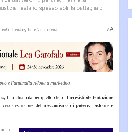
nica davvero? E perché, mentre si
ustizia restano spesso soli: la battaglia di
A
afeste
Reading Time: 3 mins read
A
tto e l’antimafia ridotta a marketing
smo, l’ha chiamata per quello che è:
l’irresistibile tentazione
 vera descrizione del
meccanismo di potere
: trasformare
on il