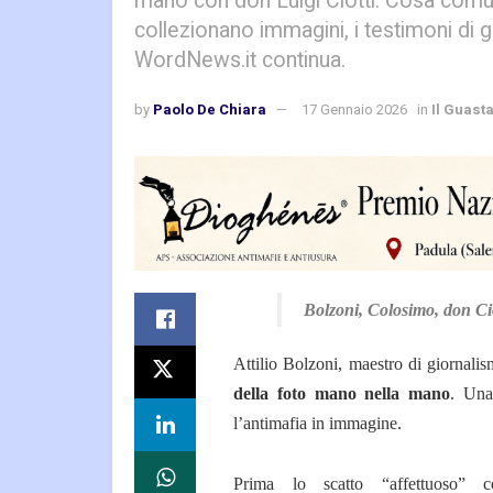
mano con don Luigi Ciotti. Cosa comu
collezionano immagini, i testimoni di gi
WordNews.it continua.
by
Paolo De Chiara
17 Gennaio 2026
in
Il Guast
Bolzoni, Colosimo, don Cio
Attilio Bolzoni, maestro di giornali
della foto mano nella mano
. Una
l’antimafia in immagine.
Prima lo scatto “affettuoso” c