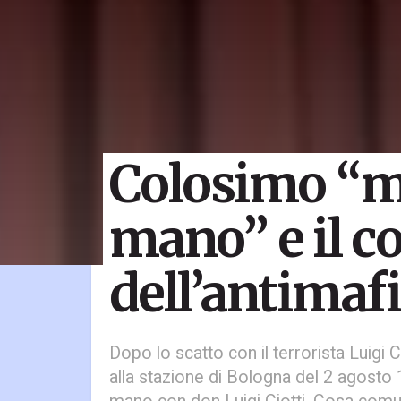
Colosimo “m
mano” e il co
dell’antimaf
Dopo lo scatto con il terrorista Luigi 
alla stazione di Bologna del 2 agosto