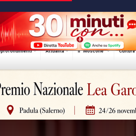
profondimenti
Attualità
Il “Moscone”
Cultura