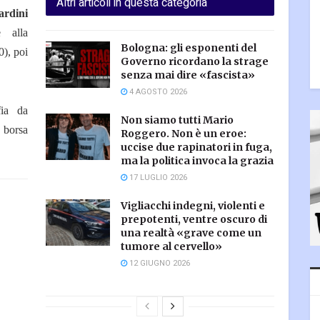
Altri articoli in questa categoria
rdini
e alla
Bologna: gli esponenti del
0), poi
Governo ricordano la strage
senza mai dire «fascista»
4 AGOSTO 2026
fia da
Non siamo tutti Mario
borsa
Roggero. Non è un eroe:
uccise due rapinatori in fuga,
ma la politica invoca la grazia
17 LUGLIO 2026
Vigliacchi indegni, violenti e
prepotenti, ventre oscuro di
una realtà «grave come un
tumore al cervello»
12 GIUGNO 2026