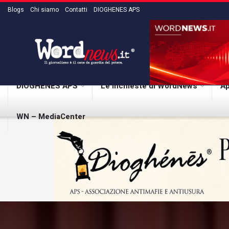
Blogs
Chi siamo
Contatti
DIOGHENES APS
DIOGHENES APS
Le inchieste di WordNews
Ap
WN – MediaCenter