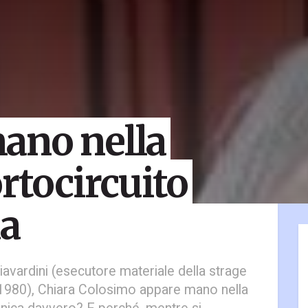
ano nella
rtocircuito
ia
Ciavardini (esecutore materiale della strage
 1980), Chiara Colosimo appare mano nella