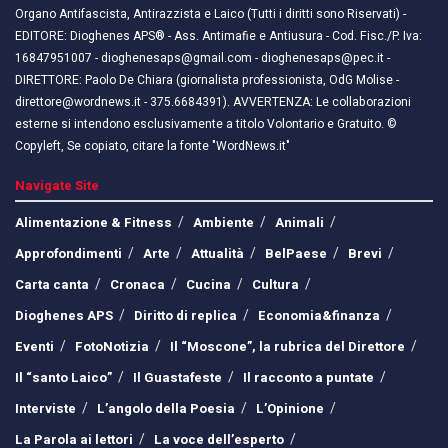
Organo Antifascista, Antirazzista e Laico (Tutti i diritti sono Riservati) -
EDITORE: Dioghenes APS® - Ass. Antimafie e Antiusura - Cod. Fisc./P. Iva:
16847951007 - dioghenesaps@gmail.com - dioghenesaps@pec.it - ​​
DIRETTORE: Paolo De Chiara (giornalista professionista, OdG Molise -
direttore@wordnews.it - ​​375.6684391). AVVERTENZA: Le collaborazioni
esterne si intendono esclusivamente a titolo Volontario e Gratuito. ©
Copyleft, Se copiato, citare la fonte "WordNews.it"
Navigate Site
Alimentazione & Fitness
Ambiente
Animali
Approfondimenti
Arte
Attualità
BelPaese
Brevi
Carta canta
Cronaca
Cucina
Cultura
Dioghenes APS
Diritto di replica
Economia&finanza
Eventi
FotoNotizia
Il “Moscone”, la rubrica del Direttore
Il “santo Laico”
Il Guastafeste
Il racconto a puntate
Interviste
L’angolo della Poesia
L’Opinione
La Parola ai lettori
La voce dell’esperto