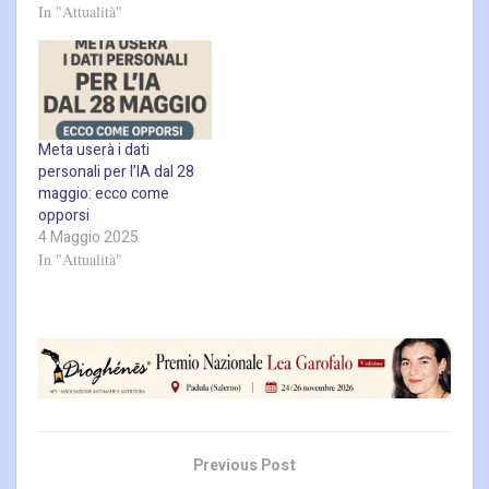
d’allarme travestito da
In "Attualità"
vittima del tragico omicidio
documento istituzionale. In
avvenuto a Garlasco nel
oltre 200 pagine, l’Autorità
2007. Il video, offerto a
disegna lo scenario attuale
pagamento da un soggetto
della protezione dei dati in
non identificato,…
Italia, affrontando temi che
toccano la carne…
Meta userà i dati
personali per l’IA dal 28
maggio: ecco come
opporsi
4 Maggio 2025
In "Attualità"
Previous Post