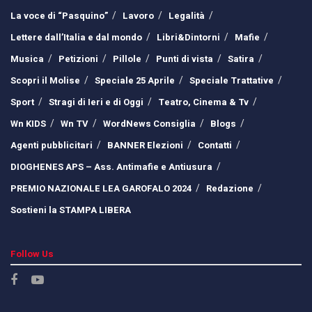
La voce di “Pasquino”
Lavoro
Legalità
Lettere dall’Italia e dal mondo
Libri&Dintorni
Mafie
Musica
Petizioni
Pillole
Punti di vista
Satira
Scopri il Molise
Speciale 25 Aprile
Speciale Trattative
Sport
Stragi di Ieri e di Oggi
Teatro, Cinema & Tv
Wn KIDS
Wn TV
WordNews Consiglia
Blogs
Agenti pubblicitari
BANNER Elezioni
Contatti
DIOGHENES APS – Ass. Antimafie e Antiusura
PREMIO NAZIONALE LEA GAROFALO 2024
Redazione
Sostieni la STAMPA LIBERA
Follow Us