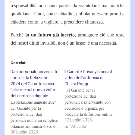
responsabilità non sono parole da sventolare, ma pratiche
quotidiane. E noi, come cittadini, dobbiamo essere pronti a
chiedere conto, a vigilare, a pretendere chiarezza.
Perché
in un futuro già incerto
, proteggere ciò che resta
dei nostri diritti invisibili non è un lusso: è una necessità.
Correlati
Dati personali, sorvegliati
Il Garante Privacy blocca il
speciali: la Relazione
video dell’autopsia di
2024 del Garante lancia
Chiara Poggi
l’allarme sul nuovo volto
Il Garante per la
del controllo digitale
protezione dei dati
La Relazione annuale 2024
personali è intervenuto con
del Garante per la
decisione e urgenza per
protezione dei dati
bloccare la diffusione online
12 Luglio 2025
personali non è un semplice
di un video contenente
bilancio amministrativo: è
immagini dell’autopsia di
In "Attualità"
30 Luglio 2025
un atto politico, un grido
Chiara Poggi, la giovane