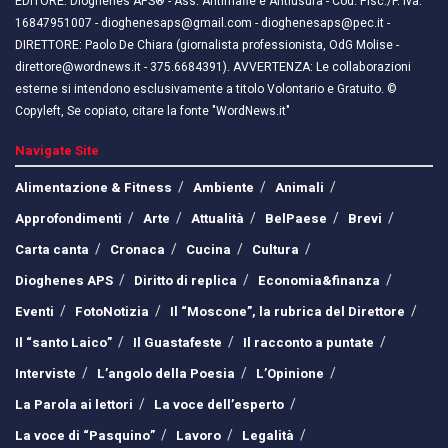
EDITORE: Dioghenes APS® - Ass. Antimafie e Antiusura - Cod. Fisc./P. Iva:
16847951007 - dioghenesaps@gmail.com - dioghenesaps@pec.it - ​​
DIRETTORE: Paolo De Chiara (giornalista professionista, OdG Molise -
direttore@wordnews.it - ​​375.6684391). AVVERTENZA: Le collaborazioni
esterne si intendono esclusivamente a titolo Volontario e Gratuito. ©
Copyleft, Se copiato, citare la fonte "WordNews.it"
Navigate Site
Alimentazione & Fitness
Ambiente
Animali
Approfondimenti
Arte
Attualità
BelPaese
Brevi
Carta canta
Cronaca
Cucina
Cultura
Dioghenes APS
Diritto di replica
Economia&finanza
Eventi
FotoNotizia
Il “Moscone”, la rubrica del Direttore
Il “santo Laico”
Il Guastafeste
Il racconto a puntate
Interviste
L’angolo della Poesia
L’Opinione
La Parola ai lettori
La voce dell’esperto
La voce di “Pasquino”
Lavoro
Legalità