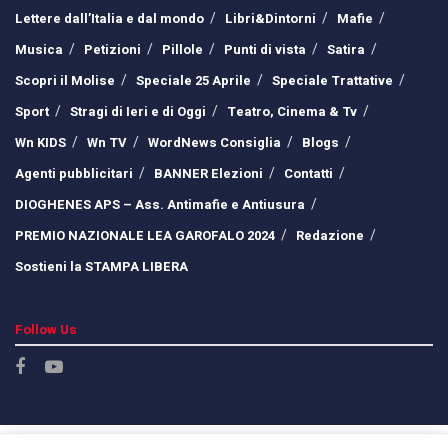
Lettere dall’Italia e dal mondo
Libri&Dintorni
Mafie
Musica
Petizioni
Pillole
Punti di vista
Satira
Scopri il Molise
Speciale 25 Aprile
Speciale Trattative
Sport
Stragi di Ieri e di Oggi
Teatro, Cinema & Tv
Wn KIDS
Wn TV
WordNews Consiglia
Blogs
Agenti pubblicitari
BANNER Elezioni
Contatti
DIOGHENES APS – Ass. Antimafie e Antiusura
PREMIO NAZIONALE LEA GAROFALO 2024
Redazione
Sostieni la STAMPA LIBERA
Follow Us