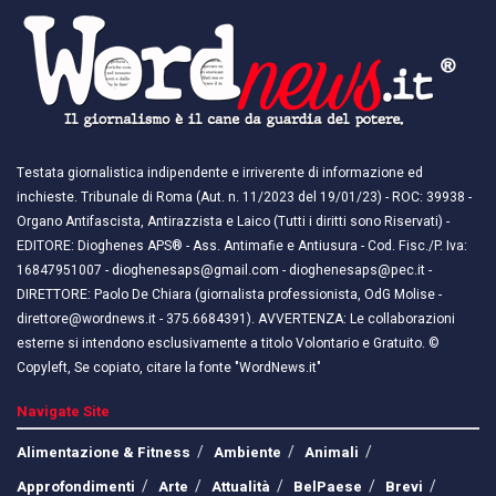
Testata giornalistica indipendente e irriverente di informazione ed
inchieste. Tribunale di Roma (Aut. n. 11/2023 del 19/01/23) - ROC: 39938 -
Organo Antifascista, Antirazzista e Laico (Tutti i diritti sono Riservati) -
EDITORE: Dioghenes APS® - Ass. Antimafie e Antiusura - Cod. Fisc./P. Iva:
16847951007 - dioghenesaps@gmail.com - dioghenesaps@pec.it - ​​
DIRETTORE: Paolo De Chiara (giornalista professionista, OdG Molise -
direttore@wordnews.it - ​​375.6684391). AVVERTENZA: Le collaborazioni
esterne si intendono esclusivamente a titolo Volontario e Gratuito. ©
Copyleft, Se copiato, citare la fonte "WordNews.it"
Navigate Site
Alimentazione & Fitness
Ambiente
Animali
Approfondimenti
Arte
Attualità
BelPaese
Brevi