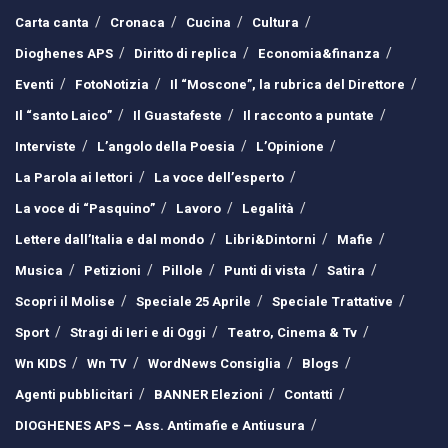
Carta canta
Cronaca
Cucina
Cultura
Dioghenes APS
Diritto di replica
Economia&finanza
Eventi
FotoNotizia
Il “Moscone”, la rubrica del Direttore
Il “santo Laico”
Il Guastafeste
Il racconto a puntate
Interviste
L’angolo della Poesia
L’Opinione
La Parola ai lettori
La voce dell’esperto
La voce di “Pasquino”
Lavoro
Legalità
Lettere dall’Italia e dal mondo
Libri&Dintorni
Mafie
Musica
Petizioni
Pillole
Punti di vista
Satira
Scopri il Molise
Speciale 25 Aprile
Speciale Trattative
Sport
Stragi di Ieri e di Oggi
Teatro, Cinema & Tv
Wn KIDS
Wn TV
WordNews Consiglia
Blogs
Agenti pubblicitari
BANNER Elezioni
Contatti
DIOGHENES APS – Ass. Antimafie e Antiusura