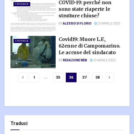
COVID-19: perché non
CRONACA
sono state riaperte le
strutture chiuse?
BY
ALESSIO DI FLORIO
20 APRILE 2020
Covid19: Muore L.F.,
CRONACA
62enne di Campomarino.
Le accuse del sindacato
BY
REDAZIONE WEB
19 APRILE 2020
1
…
35
36
37
38
Traduci