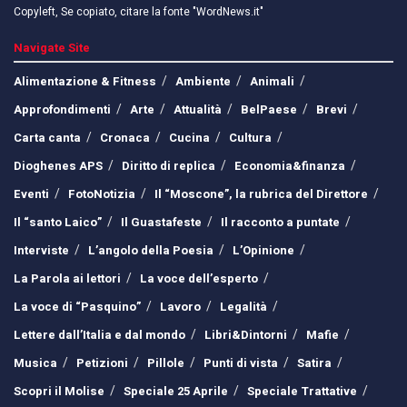
Copyleft, Se copiato, citare la fonte "WordNews.it"
Navigate Site
Alimentazione & Fitness
Ambiente
Animali
Approfondimenti
Arte
Attualità
BelPaese
Brevi
Carta canta
Cronaca
Cucina
Cultura
Dioghenes APS
Diritto di replica
Economia&finanza
Eventi
FotoNotizia
Il “Moscone”, la rubrica del Direttore
Il “santo Laico”
Il Guastafeste
Il racconto a puntate
Interviste
L’angolo della Poesia
L’Opinione
La Parola ai lettori
La voce dell’esperto
La voce di “Pasquino”
Lavoro
Legalità
Lettere dall’Italia e dal mondo
Libri&Dintorni
Mafie
Musica
Petizioni
Pillole
Punti di vista
Satira
Scopri il Molise
Speciale 25 Aprile
Speciale Trattative