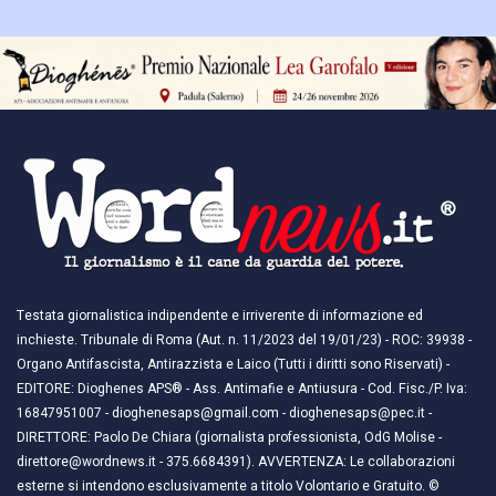
Testata giornalistica indipendente e irriverente di informazione ed
inchieste. Tribunale di Roma (Aut. n. 11/2023 del 19/01/23) - ROC: 39938 -
Organo Antifascista, Antirazzista e Laico (Tutti i diritti sono Riservati) -
EDITORE: Dioghenes APS® - Ass. Antimafie e Antiusura - Cod. Fisc./P. Iva:
16847951007 - dioghenesaps@gmail.com - dioghenesaps@pec.it - ​​
DIRETTORE: Paolo De Chiara (giornalista professionista, OdG Molise -
direttore@wordnews.it - ​​375.6684391). AVVERTENZA: Le collaborazioni
esterne si intendono esclusivamente a titolo Volontario e Gratuito. ©