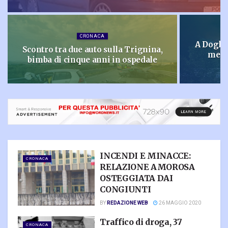
CRONACA
A Doglio
Scontro tra due auto sulla Trignina,
mesi,
bimba di cinque anni in ospedale
INCENDI E MINACCE:
CRONACA
RELAZIONE AMOROSA
OSTEGGIATA DAI
CONGIUNTI
BY
REDAZIONE WEB
26 MAGGIO 2020
Traffico di droga, 37
CRONACA