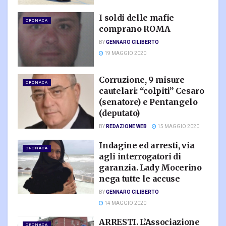
I soldi delle mafie
CRONACA
comprano ROMA
BY
GENNARO CILIBERTO
19 MAGGIO 2020
Corruzione, 9 misure
CRONACA
cautelari: “colpiti” Cesaro
(senatore) e Pentangelo
(deputato)
BY
REDAZIONE WEB
15 MAGGIO 2020
Indagine ed arresti, via
CRONACA
agli interrogatori di
garanzia. Lady Mocerino
nega tutte le accuse
BY
GENNARO CILIBERTO
14 MAGGIO 2020
ARRESTI. L’Associazione
CRONACA