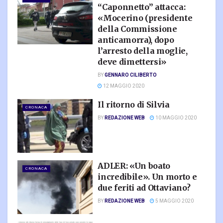
“Caponnetto” attacca:
«Mocerino (presidente
della Commissione
anticamorra), dopo
l’arresto della moglie,
deve dimettersi»
BY
GENNARO CILIBERTO
12 MAGGIO 2020
Il ritorno di Silvia
CRONACA
BY
REDAZIONE WEB
10 MAGGIO 2020
ADLER: «Un boato
CRONACA
incredibile». Un morto e
due feriti ad Ottaviano?
BY
REDAZIONE WEB
5 MAGGIO 2020