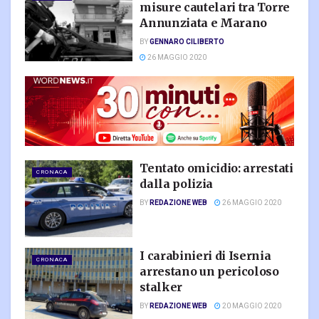
misure cautelari tra Torre
Annunziata e Marano
BY
GENNARO CILIBERTO
26 MAGGIO 2020
Tentato omicidio: arrestati
CRONACA
dalla polizia
BY
REDAZIONE WEB
26 MAGGIO 2020
I carabinieri di Isernia
CRONACA
arrestano un pericoloso
stalker
BY
REDAZIONE WEB
20 MAGGIO 2020