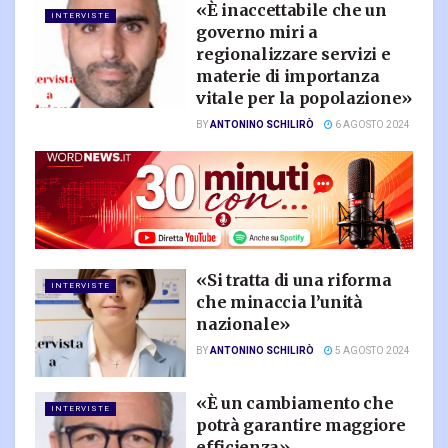
«È inaccettabile che un
INTERVISTE
governo miri a
regionalizzare servizi e
materie di importanza
vitale per la popolazione»
BY
ANTONINO SCHILIRÒ
6 AGOSTO 2024
«Si tratta di una riforma
INTERVISTE
che minaccia l’unità
nazionale»
BY
ANTONINO SCHILIRÒ
5 AGOSTO 2024
«È un cambiamento che
INTERVISTE
potrà garantire maggiore
efficienza»