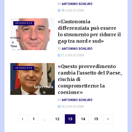
BY
ANTONINO SCHILIRÒ
28 LUGLIO 2024
«L’autonomia
INTERVISTE
differenziata può essere
lo strumento per ridurre il
gap tra nord e sud»
BY
ANTONINO SCHILIRÒ
27 LUGLIO 2024
«Questo provvedimento
INTERVISTE
cambia l’assetto del Paese,
rischia di
comprometterne la
coesione»
BY
ANTONINO SCHILIRÒ
26 LUGLIO 2024
1
…
12
13
14
15