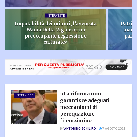
INTERVISTE
Imputabilità dei minori, l’avvocata
Patriz
Wania Della Vigna: «Una
mai p
preoccupante regressione
parol
culturale»
«La riforma non
INTERVISTE
garantisce adeguati
meccanismi di
perequazione
finanziaria»
BY
ANTONINO SCHILIRÒ
7 AGOSTO 2024