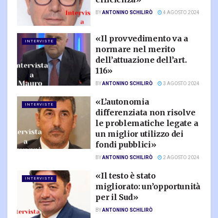
BY
ANTONINO SCHILIRÒ
4 AGOSTO 2024
«Il provvedimento va a
INTERVISTE
normare nel merito
dell’attuazione dell’art.
116»
BY
ANTONINO SCHILIRÒ
3 AGOSTO 2024
«L’autonomia
INTERVISTE
differenziata non risolve
le problematiche legate a
un miglior utilizzo dei
fondi pubblici»
BY
ANTONINO SCHILIRÒ
2 AGOSTO 2024
«Il testo è stato
INTERVISTE
migliorato: un’opportunità
per il Sud»
BY
ANTONINO SCHILIRÒ