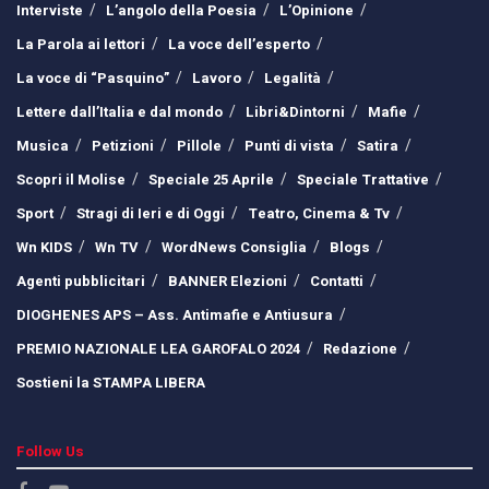
Interviste
L’angolo della Poesia
L’Opinione
La Parola ai lettori
La voce dell’esperto
La voce di “Pasquino”
Lavoro
Legalità
Lettere dall’Italia e dal mondo
Libri&Dintorni
Mafie
Musica
Petizioni
Pillole
Punti di vista
Satira
Scopri il Molise
Speciale 25 Aprile
Speciale Trattative
Sport
Stragi di Ieri e di Oggi
Teatro, Cinema & Tv
Wn KIDS
Wn TV
WordNews Consiglia
Blogs
Agenti pubblicitari
BANNER Elezioni
Contatti
DIOGHENES APS – Ass. Antimafie e Antiusura
PREMIO NAZIONALE LEA GAROFALO 2024
Redazione
Sostieni la STAMPA LIBERA
Follow Us