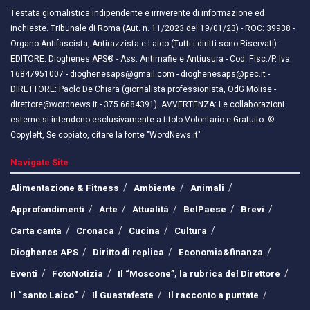
Testata giornalistica indipendente e irriverente di informazione ed
inchieste. Tribunale di Roma (Aut. n. 11/2023 del 19/01/23) - ROC: 39938 -
Organo Antifascista, Antirazzista e Laico (Tutti i diritti sono Riservati) -
EDITORE: Dioghenes APS® - Ass. Antimafie e Antiusura - Cod. Fisc./P. Iva:
16847951007 - dioghenesaps@gmail.com - dioghenesaps@pec.it - ​​
DIRETTORE: Paolo De Chiara (giornalista professionista, OdG Molise -
direttore@wordnews.it - ​​375.6684391). AVVERTENZA: Le collaborazioni
esterne si intendono esclusivamente a titolo Volontario e Gratuito. ©
Copyleft, Se copiato, citare la fonte "WordNews.it"
Navigate Site
Alimentazione & Fitness
Ambiente
Animali
Approfondimenti
Arte
Attualità
BelPaese
Brevi
Carta canta
Cronaca
Cucina
Cultura
Dioghenes APS
Diritto di replica
Economia&finanza
Eventi
FotoNotizia
Il “Moscone”, la rubrica del Direttore
Il “santo Laico”
Il Guastafeste
Il racconto a puntate