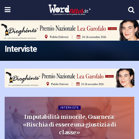
Interviste
INTERVISTE
Imputabilità minorile, Guarnera:
«Rischia di essere una giustizia di
classe»