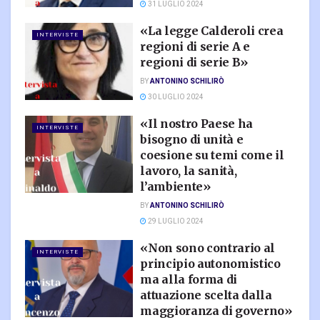
31 LUGLIO 2024
«La legge Calderoli crea
INTERVISTE
regioni di serie A e
regioni di serie B»
BY
ANTONINO SCHILIRÒ
30 LUGLIO 2024
«Il nostro Paese ha
INTERVISTE
bisogno di unità e
coesione su temi come il
lavoro, la sanità,
l’ambiente»
BY
ANTONINO SCHILIRÒ
29 LUGLIO 2024
«Non sono contrario al
INTERVISTE
principio autonomistico
ma alla forma di
attuazione scelta dalla
maggioranza di governo»