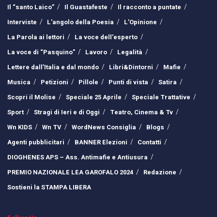
Il “santo Laico”
Il Guastafeste
Il racconto a puntate
Interviste
L’angolo della Poesia
L’Opinione
La Parola ai lettori
La voce dell’esperto
La voce di “Pasquino”
Lavoro
Legalità
Lettere dall’Italia e dal mondo
Libri&Dintorni
Mafie
Musica
Petizioni
Pillole
Punti di vista
Satira
Scopri il Molise
Speciale 25 Aprile
Speciale Trattative
Sport
Stragi di Ieri e di Oggi
Teatro, Cinema & Tv
Wn KIDS
Wn TV
WordNews Consiglia
Blogs
Agenti pubblicitari
BANNER Elezioni
Contatti
DIOGHENES APS – Ass. Antimafie e Antiusura
PREMIO NAZIONALE LEA GAROFALO 2024
Redazione
Sostieni la STAMPA LIBERA