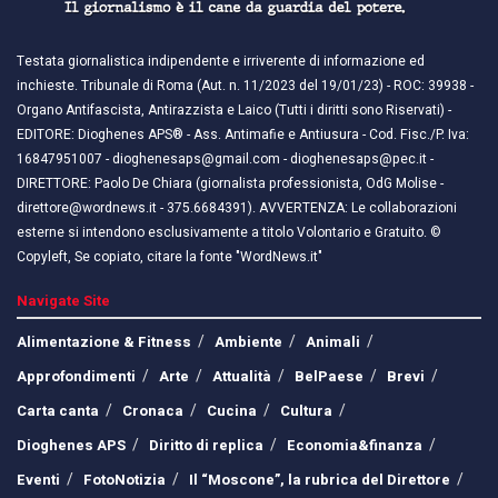
Testata giornalistica indipendente e irriverente di informazione ed
inchieste. Tribunale di Roma (Aut. n. 11/2023 del 19/01/23) - ROC: 39938 -
Organo Antifascista, Antirazzista e Laico (Tutti i diritti sono Riservati) -
EDITORE: Dioghenes APS® - Ass. Antimafie e Antiusura - Cod. Fisc./P. Iva:
16847951007 - dioghenesaps@gmail.com - dioghenesaps@pec.it - ​​
DIRETTORE: Paolo De Chiara (giornalista professionista, OdG Molise -
direttore@wordnews.it - ​​375.6684391). AVVERTENZA: Le collaborazioni
esterne si intendono esclusivamente a titolo Volontario e Gratuito. ©
Copyleft, Se copiato, citare la fonte "WordNews.it"
Navigate Site
Alimentazione & Fitness
Ambiente
Animali
Approfondimenti
Arte
Attualità
BelPaese
Brevi
Carta canta
Cronaca
Cucina
Cultura
Dioghenes APS
Diritto di replica
Economia&finanza
Eventi
FotoNotizia
Il “Moscone”, la rubrica del Direttore