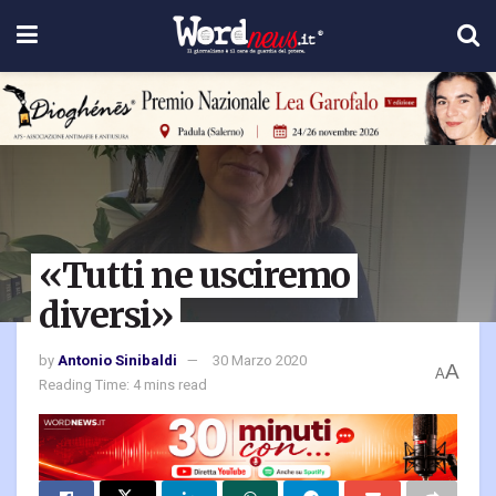
«Tutti ne usciremo
diversi»
by
Antonio Sinibaldi
30 Marzo 2020
A
A
Reading Time: 4 mins read