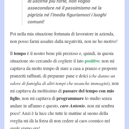
di uscirne più forte, non voglio
assecondare né il pessimismo né la
pigrizia né l’inedia figuriamoci i luoghi
comuni!
Poi nella mia situazione fortunata di lavoratore in azienda,
non posso farmi assalire dalla negatività, non ne ho motivo!
tempo
Il
è il nostro bene più prezioso e, quindi, in questa
positivo
situazione sto cercando di cogliere il lato
: non mi
capitava da molto tempo di stare a casa a pranzo e proporre
pranzetti raffinati, di preparare pane e dolci
(che danno un
odore di famiglia di altri tempi che neanche immagini)
, non
passare del tempo con mio
mi capitava da moltissimo di
figlio
programmare
, non mi capitava di
lo studio senza
andare in affanno e questo,
caro Antonio
, non mi sembra
poco! Anzi è la luce che tutte le mattine al suono della
sveglia mi dà la forza di non cedere al caos cosmico nel
quale siamo ora!