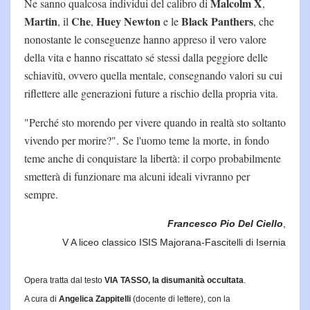
Malcolm X
Ne sanno qualcosa individui del calibro di
,
Martin
Che
Huey Newton
Black Panthers
, il
,
e le
, che
nonostante le conseguenze hanno appreso il vero valore
della vita e hanno riscattato sé stessi dalla peggiore delle
schiavitù, ovvero quella mentale, consegnando valori su cui
riflettere alle generazioni future a rischio della propria vita.
"Perché sto morendo per vivere quando in realtà sto soltanto
vivendo per morire?". Se l'uomo teme la morte, in fondo
teme anche di conquistare la libertà: il corpo probabilmente
smetterà di funzionare ma alcuni ideali vivranno per
sempre.
Francesco Pio Del Ciello
,
V A liceo classico ISIS Majorana-Fascitelli di Isernia
Opera tratta dal testo
VIA TASSO, la disumanità occultata
.
A cura di
Angelica Zappitelli
(docente di lettere), con la