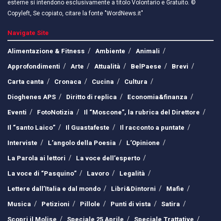
esterne si intendono esclusivamente a titolo Volontario e Gratuito. ©
Copyleft, Se copiato, citare la fonte "WordNews.it"
Navigate Site
Alimentazione & Fitness
Ambiente
Animali
Approfondimenti
Arte
Attualità
BelPaese
Brevi
Carta canta
Cronaca
Cucina
Cultura
Dioghenes APS
Diritto di replica
Economia&finanza
Eventi
FotoNotizia
Il “Moscone”, la rubrica del Direttore
Il “santo Laico”
Il Guastafeste
Il racconto a puntate
Interviste
L’angolo della Poesia
L’Opinione
La Parola ai lettori
La voce dell’esperto
La voce di “Pasquino”
Lavoro
Legalità
Lettere dall’Italia e dal mondo
Libri&Dintorni
Mafie
Musica
Petizioni
Pillole
Punti di vista
Satira
Scopri il Molise
Speciale 25 Aprile
Speciale Trattative