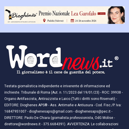
Testata giornalistica indipendente e irriverente di informazione ed
inchieste. Tribunale di Roma (Aut. n. 11/2023 del 19/01/23) - ROC: 39938 -
Organo Antifascista, Antirazzista e Laico (Tutti i diritti sono Riservati) -
EDITORE: Dioghenes APS® - Ass. Antimafie e Antiusura - Cod. Fisc./P. Iva:
16847951007 - dioghenesaps@gmail.com - dioghenesaps@pec.it - ​​
DIRETTORE: Paolo De Chiara (giornalista professionista, OdG Molise -
direttore@wordnews.it - ​​375.6684391). AVVERTENZA: Le collaborazioni