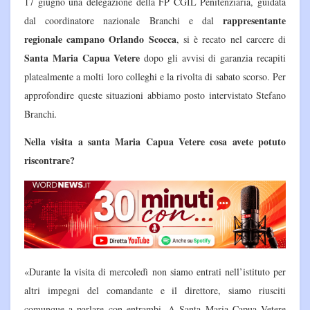
17 giugno una delegazione della FP CGIL Penitenziaria, guidata
rappresentante
dal coordinatore nazionale Branchi e dal
regionale campano Orlando Scocca
, si è recato nel carcere di
Santa Maria Capua Vetere
dopo gli avvisi di garanzia recapiti
platealmente a molti loro colleghi e la rivolta di sabato scorso. Per
approfondire queste situazioni abbiamo posto intervistato Stefano
Branchi
.
Nella visita a santa Maria Capua Vetere cosa avete potuto
riscontrare?
«Durante la visita di mercoledì non siamo entrati nell’istituto per
altri impegni del comandante e il direttore, siamo riusciti
comunque a parlare con entrambi. A Santa Maria Capua Vetere