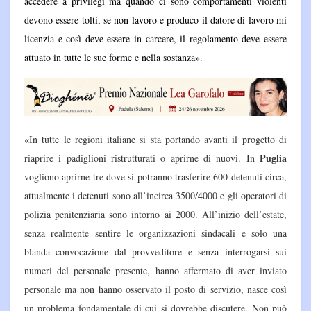
accedere a privilegi ma quando ci sono comportamenti violenti
devono essere tolti, se non lavoro e produco il datore di lavoro mi
licenzia e così deve essere in carcere, il regolamento deve essere
attuato in tutte le sue forme e nella sostanza».
«In tutte le regioni italiane si sta portando avanti il progetto di
Puglia
riaprire i padiglioni ristrutturati o aprirne di nuovi. In
vogliono aprirne tre dove si potranno trasferire 600 detenuti circa,
attualmente i detenuti sono all’incirca 3500/4000 e gli operatori di
polizia penitenziaria sono intorno ai 2000. All’inizio dell’estate,
senza realmente sentire le organizzazioni sindacali e solo una
blanda convocazione dal provveditore e senza interrogarsi sui
numeri del personale presente, hanno affermato di aver inviato
personale ma non hanno osservato il posto di servizio, nasce così
un problema fondamentale di cui si dovrebbe discutere. Non può