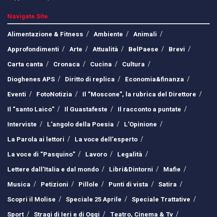
Navigate Site
Alimentazione & Fitness
Ambiente
Animali
Approfondimenti
Arte
Attualità
BelPaese
Brevi
Carta canta
Cronaca
Cucina
Cultura
Dioghenes APS
Diritto di replica
Economia&finanza
Eventi
FotoNotizia
Il “Moscone”, la rubrica del Direttore
Il “santo Laico”
Il Guastafeste
Il racconto a puntate
Interviste
L’angolo della Poesia
L’Opinione
La Parola ai lettori
La voce dell’esperto
La voce di “Pasquino”
Lavoro
Legalità
Lettere dall’Italia e dal mondo
Libri&Dintorni
Mafie
Musica
Petizioni
Pillole
Punti di vista
Satira
Scopri il Molise
Speciale 25 Aprile
Speciale Trattative
Sport
Stragi di Ieri e di Oggi
Teatro, Cinema & Tv