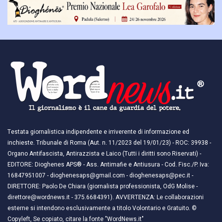
Testata giornalistica indipendente e irriverente di informazione ed
inchieste. Tribunale di Roma (Aut. n. 11/2023 del 19/01/23) - ROC: 39938 -
Organo Antifascista, Antirazzista e Laico (Tutti i diritti sono Riservati) -
EDITORE: Dioghenes APS® - Ass. Antimafie e Antiusura - Cod. Fisc./P. Iva:
16847951007 - dioghenesaps@gmail.com - dioghenesaps@pec.it - ​​
DIRETTORE: Paolo De Chiara (giornalista professionista, OdG Molise -
direttore@wordnews.it - ​​375.6684391). AVVERTENZA: Le collaborazioni
esterne si intendono esclusivamente a titolo Volontario e Gratuito. ©
Copyleft, Se copiato, citare la fonte "WordNews.it"