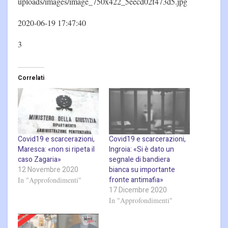
uploads/images/image_750x422_5eecd02f473d5.jpg
2020-06-19 17:47:40
3
Correlati
Covid19 e scarcerazioni,
Covid19 e scarcerazioni,
Maresca: «non si ripeta il
Ingroia: «Si è dato un
caso Zagaria»
segnale di bandiera
12 Novembre 2020
bianca su importante
fronte antimafia»
In "Approfondimenti"
17 Dicembre 2020
In "Approfondimenti"