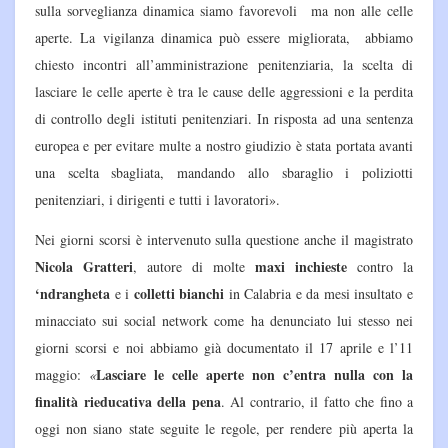
sulla sorveglianza dinamica siamo favorevoli ma non alle celle
aperte. La vigilanza dinamica può essere migliorata, abbiamo
chiesto incontri all’amministrazione penitenziaria, la scelta di
lasciare le celle aperte è tra le cause delle aggressioni e la perdita
di controllo degli istituti penitenziari. In risposta ad una sentenza
europea e per evitare multe a nostro giudizio è stata portata avanti
una scelta sbagliata, mandando allo sbaraglio i poliziotti
penitenziari, i dirigenti e tutti i lavoratori».
Nei giorni scorsi è intervenuto sulla questione anche il magistrato
Nicola Gratteri
maxi inchieste
, autore di molte
contro la
‘ndrangheta
colletti bianchi
e i
in Calabria e da mesi insultato e
minacciato sui social network come ha denunciato lui stesso nei
giorni scorsi e noi abbiamo già documentato il 17 aprile e l’11
Lasciare le celle aperte non c’entra nulla con la
maggio:
«
finalità rieducativa della pena
. Al contrario, il fatto che fino a
oggi non siano state seguite le regole, per rendere più aperta la