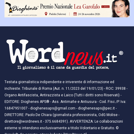
Testata giornalistica indipendente e irriverente di informazione ed
inchieste. Tribunale di Roma (Aut. n. 11/2023 del 19/01/23) - ROC: 39938 -
Organo Antifascista, Antirazzista e Laico (Tutti i diritti sono Riservati) -
EDITORE: Dioghenes APS® - Ass. Antimafie e Antiusura - Cod. Fisc./P. Iva:
16847951007 - dioghenesaps@gmail.com - dioghenesaps@pec.it - ​​
DIRETTORE: Paolo De Chiara (giornalista professionista, OdG Molise -
direttore@wordnews.it - ​​375.6684391). AVVERTENZA: Le collaborazioni
esterne si intendono esclusivamente a titolo Volontario e Gratuito. ©