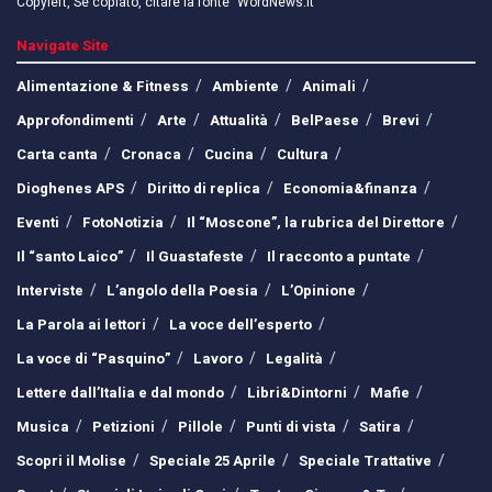
Copyleft, Se copiato, citare la fonte "WordNews.it"
Navigate Site
Alimentazione & Fitness
Ambiente
Animali
Approfondimenti
Arte
Attualità
BelPaese
Brevi
Carta canta
Cronaca
Cucina
Cultura
Dioghenes APS
Diritto di replica
Economia&finanza
Eventi
FotoNotizia
Il “Moscone”, la rubrica del Direttore
Il “santo Laico”
Il Guastafeste
Il racconto a puntate
Interviste
L’angolo della Poesia
L’Opinione
La Parola ai lettori
La voce dell’esperto
La voce di “Pasquino”
Lavoro
Legalità
Lettere dall’Italia e dal mondo
Libri&Dintorni
Mafie
Musica
Petizioni
Pillole
Punti di vista
Satira
Scopri il Molise
Speciale 25 Aprile
Speciale Trattative