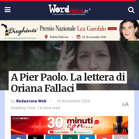
A Pier Paolo. La lettera di
Oriana Fallaci
by
Redazione Web
10 Novembre 2020
A
A
Reading Time: 14 mins read