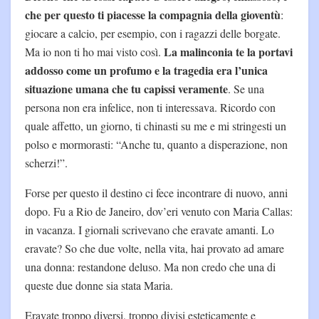
che per questo ti piacesse la compagnia della gioventù
:
giocare a calcio, per esempio, con i ragazzi delle borgate.
La malinconia te la portavi
Ma io non ti ho mai visto così.
addosso come un profumo e la tragedia era l’unica
situazione umana che tu capissi veramente
. Se una
persona non era infelice, non ti interessava. Ricordo con
quale affetto, un giorno, ti chinasti su me e mi stringesti un
polso e mormorasti: “Anche tu, quanto a disperazione, non
scherzi!”.
Forse per questo il destino ci fece incontrare di nuovo, anni
dopo. Fu a Rio de Janeiro, dov’eri venuto con Maria Callas:
in vacanza. I giornali scrivevano che eravate amanti. Lo
eravate? So che due volte, nella vita, hai provato ad amare
una donna: restandone deluso. Ma non credo che una di
queste due donne sia stata Maria.
Eravate troppo diversi, troppo divisi esteticamente e