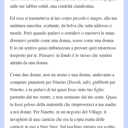
sulle tue labbra sottili, una crudeltà clandestina.
Ed essa si trasmetteva al tuo corpo piccolo e magro, alla tua
andatura maschia, scattante, da belva che salta addosso e
morde. Però quando parlavi o sorridevi o muovevi le mani
diventavi gentile come una donna, soave come una donna.
E io mi sentivo quasi imbarazzata a provare quel misterioso
trasporto per te. Pensavo: in fondo è lo stesso che sentirsi
attratta da una donna.
Come due donne, non un uomo e una donna, andavamo a
comprare pantaloni per Ninetto (Davoli, ndr), giubbotti per
Ninetto, e tu parlavi di lui quasi fosse stato tuo figlio:
partorito dal tuo ventre, e non seminato dal tuo seme. Quasi
tu fossi geloso della maternità che rimproveravi a tua madre,
a noi donne. Per Ninetto, in un negozio del Village, ti
invaghisti di una camicia che era la copia esatta delle
camicie in uso a Sing Sing. Sul taschino sinistro era scritto: