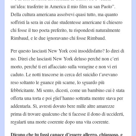
un’idea: trasferire in America il mio film su san Paolo”.
Della cultura americana assolvevi quasi tutto, ma quanto
soffristi la sera in cui due studentesse americane ti chiesero
chi fosse il tuo poeta preferito, tu rispondesti naturalmente
Rimbaud, e le due ignoravano chi fosse Rimbaud.
Per questo lasciasti New York così insoddisfatto? Io direi di
no. Direi che lasciasti New York deluso perché non c’eri
morto, perché ti eri affacciato sulla voragine e non vi eri
caduto. Le notti trascorse in cerca del suicidio t’avevano
reso soltanto le guance più scarne, lo sguardo più
febbricitante. Mi sento, dicesti, come un bambino cui è stata
offerta una torta e poi gliel’hanno sottratta mentre stava per
addentarla. Sì, avresti dovuto bere mille altre amarezze
prima di trovare qualcuno che ti facesse il dono di ucciderti,
regalarti una morte coerente dopo una vita coerente.
Dicono che tu fossi capace d’essere allegro, chiassoso, e