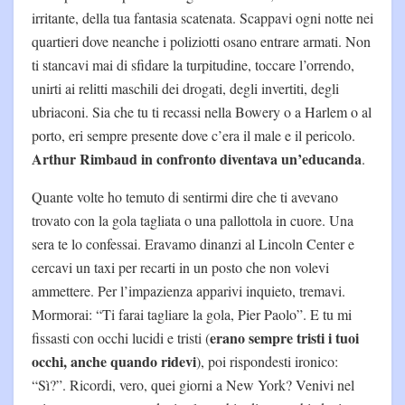
irritante, della tua fantasia scatenata. Scappavi ogni notte nei
quartieri dove neanche i poliziotti osano entrare armati. Non
ti stancavi mai di sfidare la turpitudine, toccare l’orrendo,
unirti ai relitti maschili dei drogati, degli invertiti, degli
ubriaconi. Sia che tu ti recassi nella Bowery o a Harlem o al
porto, eri sempre presente dove c’era il male e il pericolo.
Arthur Rimbaud in confronto diventava un’educanda
.
Quante volte ho temuto di sentirmi dire che ti avevano
trovato con la gola tagliata o una pallottola in cuore. Una
sera te lo confessai. Eravamo dinanzi al Lincoln Center e
cercavi un taxi per recarti in un posto che non volevi
ammettere. Per l’impazienza apparivi inquieto, tremavi.
Mormorai: “Ti farai tagliare la gola, Pier Paolo”. E tu mi
erano sempre tristi i tuoi
fissasti con occhi lucidi e tristi (
occhi, anche quando ridevi
), poi rispondesti ironico:
“Sì?”. Ricordi, vero, quei giorni a New York? Venivi nel