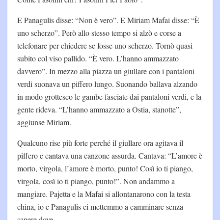
E Panagulis disse: “Non è vero”. E Miriam Mafai disse: “È
uno scherzo”. Però allo stesso tempo si alzò e corse a
telefonare per chiedere se fosse uno scherzo. Tornò quasi
subito col viso pallido. “È vero. L’hanno ammazzato
davvero”. In mezzo alla piazza un giullare con i pantaloni
verdi suonava un piffero lungo. Suonando ballava alzando
in modo grottesco le gambe fasciate dai pantaloni verdi, e la
gente rideva. “L’hanno ammazzato a Ostia, stanotte”,
aggiunse Miriam.
Qualcuno rise più forte perché il giullare ora agitava il
piffero e cantava una canzone assurda. Cantava: “L’amore è
morto, virgola, l’amore è morto, punto! Così io ti piango,
virgola, così io ti piango, punto!”. Non andammo a
mangiare. Pajetta e la Mafai si allontanarono con la testa
china, io e Panagulis ci mettemmo a camminare senza
sapere dove.