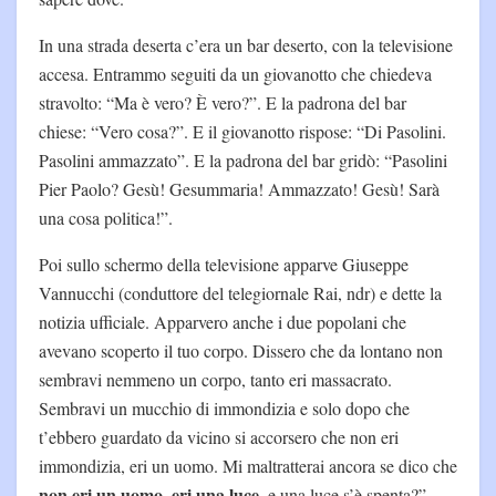
In una strada deserta c’era un bar deserto, con la televisione
accesa. Entrammo seguiti da un giovanotto che chiedeva
stravolto: “Ma è vero? È vero?”. E la padrona del bar
chiese: “Vero cosa?”. E il giovanotto rispose: “Di Pasolini.
Pasolini ammazzato”. E la padrona del bar gridò: “Pasolini
Pier Paolo? Gesù! Gesummaria! Ammazzato! Gesù! Sarà
una cosa politica!”.
Poi sullo schermo della televisione apparve Giuseppe
Vannucchi (conduttore del telegiornale Rai, ndr) e dette la
notizia ufficiale. Apparvero anche i due popolani che
avevano scoperto il tuo corpo. Dissero che da lontano non
sembravi nemmeno un corpo, tanto eri massacrato.
Sembravi un mucchio di immondizia e solo dopo che
t’ebbero guardato da vicino si accorsero che non eri
immondizia, eri un uomo. Mi maltratterai ancora se dico che
non eri un uomo, eri una luce
, e una luce s’è spenta?”