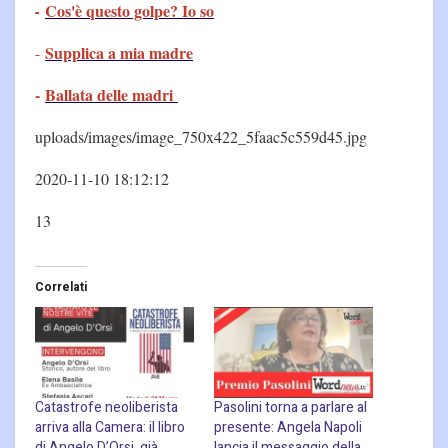
Cos'è questo golpe? Io so
-
Supplica a mia madre
-
-
Ballata delle madri
uploads/images/image_750x422_5faac5c559d45.jpg
2020-11-10 18:12:12
13
Correlati
Catastrofe neoliberista
Pasolini torna a parlare al
arriva alla Camera: il libro
presente: Angela Napoli
di Angelo D’Orsi, già
lancia il messaggio della