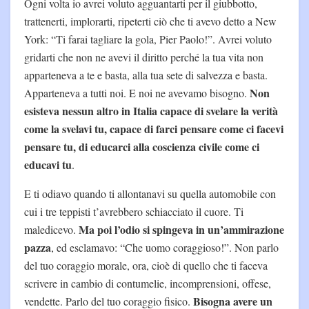
Ogni volta io avrei voluto agguantarti per il giubbotto,
trattenerti, implorarti, ripeterti ciò che ti avevo detto a New
York: “Ti farai tagliare la gola, Pier Paolo!”. Avrei voluto
gridarti che non ne avevi il diritto perché la tua vita non
apparteneva a te e basta, alla tua sete di salvezza e basta.
Non
Apparteneva a tutti noi. E noi ne avevamo bisogno.
esisteva nessun altro in Italia capace di svelare la verità
come la svelavi tu, capace di farci pensare come ci facevi
pensare tu, di educarci alla coscienza civile come ci
educavi tu
.
E ti odiavo quando ti allontanavi su quella automobile con
cui i tre teppisti t’avrebbero schiacciato il cuore. Ti
Ma poi l’odio si spingeva in un’ammirazione
maledicevo.
pazza
, ed esclamavo: “Che uomo coraggioso!”. Non parlo
del tuo coraggio morale, ora, cioè di quello che ti faceva
scrivere in cambio di contumelie, incomprensioni, offese,
Bisogna avere un
vendette. Parlo del tuo coraggio fisico.