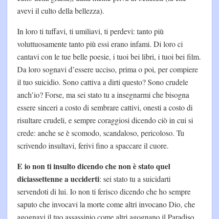
avevi il culto della bellezza).
In loro ti tuffavi, ti umiliavi, ti perdevi: tanto più
voluttuosamente tanto più essi erano infami. Di loro ci
cantavi con le tue belle poesie, i tuoi bei libri, i tuoi bei film.
Da loro sognavi d’essere ucciso, prima o poi, per compiere
il tuo suicidio. Sono cattiva a dirti questo? Sono crudele
anch’io? Forse, ma sei stato tu a insegnarmi che bisogna
essere sinceri a costo di sembrare cattivi, onesti a costo di
risultare crudeli, e sempre coraggiosi dicendo ciò in cui si
crede: anche se è scomodo, scandaloso, pericoloso. Tu
scrivendo insultavi, ferivi fino a spaccare il cuore.
E io non ti insulto dicendo che non è stato quel
diciassettenne a ucciderti
: sei stato tu a suicidarti
servendoti di lui. Io non ti ferisco dicendo che ho sempre
saputo che invocavi la morte come altri invocano Dio, che
agognavi il tuo assassinio come altri agognano il Paradiso.