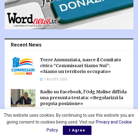
Recent News
Torre Annunziata, nasce il Comitato
civico “Commissari Siamo Noi”:
«Siamo un territorio occupato»
7 AGOSTO 2026
Radio su Facebook, l’Odg Molise diffida
una presunta testata: «Regolarizzi la
propria posizione»
7 AGOSTO 2026
This website uses cookies. By continuing to use this website you are
giving consent to cookies being used. Visit our
Privacy and Cookie
TeleJato, la revoca della villa a
Policy
.
Borgetto e l’antimafia (?) di oggi
I Agree
7 AGOSTO 2026