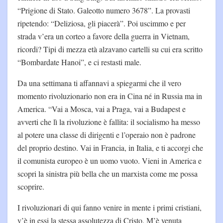
“Prigione di Stato. Galeotto numero 3678”. La provasti
ripetendo: “Deliziosa, gli piacerà”. Poi uscimmo e per
strada v’era un corteo a favore della guerra in Vietnam,
ricordi? Tipi di mezza età alzavano cartelli su cui era scritto
“Bombardate Hanoi”, e ci restasti male.
Da una settimana ti affannavi a spiegarmi che il vero
momento rivoluzionario non era in Cina né in Russia ma in
America. “Vai a Mosca, vai a Praga, vai a Budapest e
avverti che lì la rivoluzione è fallita: il socialismo ha messo
al potere una classe di dirigenti e l’operaio non è padrone
del proprio destino. Vai in Francia, in Italia, e ti accorgi che
il comunista europeo è un uomo vuoto. Vieni in America e
scopri la sinistra più bella che un marxista come me possa
scoprire.
I rivoluzionari di qui fanno venire in mente i primi cristiani,
v’è in essi la stessa assolutezza di Cristo. M’è venuta