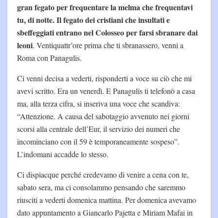
gran fegato per frequentare la melma che frequentavi
tu, di notte. Il fegato dei cristiani che insultati e
sbeffeggiati entrano nel Colosseo per farsi sbranare dai
leoni
. Ventiquattr’ore prima che ti sbranassero, venni a
Roma con Panagulis.
Ci venni decisa a vederti, risponderti a voce su ciò che mi
avevi scritto. Era un venerdì. E Panagulis ti telefonò a casa
ma, alla terza cifra, si inseriva una voce che scandiva:
“Attenzione. A causa del sabotaggio avvenuto nei giorni
scorsi alla centrale dell’Eur, il servizio dei numeri che
incominciano con il 59 è temporaneamente sospeso”.
L’indomani accadde lo stesso.
Ci dispiacque perché credevamo di venire a cena con te,
sabato sera, ma ci consolammo pensando che saremmo
riusciti a vederti domenica mattina. Per domenica avevamo
dato appuntamento a Giancarlo Pajetta e Miriam Mafai in