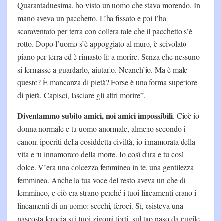
Quarantaduesima, ho visto un uomo che stava morendo. In
mano aveva un pacchetto. L’ha fissato e poi l’ha
scaraventato per terra con collera tale che il pacchetto s’è
rotto. Dopo l’uomo s’è appoggiato al muro, è scivolato
piano per terra ed è rimasto lì: a morire. Senza che nessuno
si fermasse a guardarlo, aiutarlo. Neanch’io. Ma è male
questo? È mancanza di pietà? Forse è una forma superiore
di pietà. Capisci, lasciare gli altri morire”.
Diventammo subito amici, noi amici impossibili
. Cioè io
donna normale e tu uomo anormale, almeno secondo i
canoni ipocriti della cosiddetta civiltà, io innamorata della
vita e tu innamorato della morte. Io così dura e tu così
dolce. V’era una dolcezza femminea in te, una gentilezza
femminea. Anche la tua voce del resto aveva un che di
femmineo, e ciò era strano perché i tuoi lineamenti erano i
lineamenti di un uomo: secchi, feroci. Sì, esisteva una
nascosta ferocia sui tuoi zigomi forti, sul tuo naso da pugile,