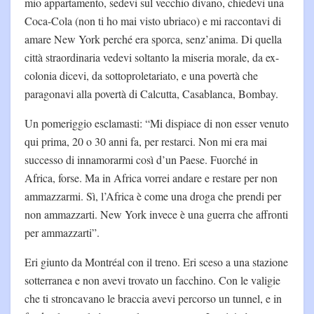
mio appartamento, sedevi sul vecchio divano, chiedevi una
Coca-Cola (non ti ho mai visto ubriaco) e mi raccontavi di
amare New York perché era sporca, senz’anima. Di quella
città straordinaria vedevi soltanto la miseria morale, da ex-
colonia dicevi, da sottoproletariato, e una povertà che
paragonavi alla povertà di Calcutta, Casablanca, Bombay.
Un pomeriggio esclamasti: “Mi dispiace di non esser venuto
qui prima, 20 o 30 anni fa, per restarci. Non mi era mai
successo di innamorarmi così d’un Paese. Fuorché in
Africa, forse. Ma in Africa vorrei andare e restare per non
ammazzarmi. Sì, l’Africa è come una droga che prendi per
non ammazzarti. New York invece è una guerra che affronti
per ammazzarti”.
Eri giunto da Montréal con il treno. Eri sceso a una stazione
sotterranea e non avevi trovato un facchino. Con le valigie
che ti stroncavano le braccia avevi percorso un tunnel, e in