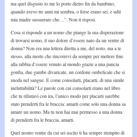
ma quel disgusto io me lo porto dietro fin da bambino,
quando avevo tre anni mi sembra, o forse erano sei, e udii
mia madre sussurrare che…”. Non ti risposi.
Cosa si risponde a un uomo che piange la sua disperazione
di trovarsi uomo, il suo dolore d’essere nato da un ventre di
donna? Non era una lettera diretta a me, del resto, ma a te
stesso, alla morte che rincorrevi da sempre per mettere fine
alla rabbia d’essere venuto al mondo grazie a una pancia
gonfia, due gambe divaricate, un cordone ombelicale che si
snoda nel sangue. E come consolarti, placarti, di una simile
ineluttabilità? Le parole con cui consolarti erano nel libro
che tu rifiutavi con ira, l’unico modo per placarti sarebbe
stato prenderti fra le braccia: amarti come solo una donna sa
amare un uomo. Ma tu non hai mai permesso a una donna
di prenderti fra le braccia, amarti.
Quel nostro ventre da cui sei uscito ti ha sempre riempito di