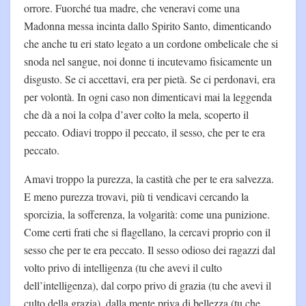
orrore. Fuorché tua madre, che veneravi come una
Madonna messa incinta dallo Spirito Santo, dimenticando
che anche tu eri stato legato a un cordone ombelicale che si
snoda nel sangue, noi donne ti incutevamo fisicamente un
disgusto. Se ci accettavi, era per pietà. Se ci perdonavi, era
per volontà. In ogni caso non dimenticavi mai la leggenda
che dà a noi la colpa d’aver colto la mela, scoperto il
peccato. Odiavi troppo il peccato, il sesso, che per te era
peccato.
Amavi troppo la purezza, la castità che per te era salvezza.
E meno purezza trovavi, più ti vendicavi cercando la
sporcizia, la sofferenza, la volgarità: come una punizione.
Come certi frati che si flagellano, la cercavi proprio con il
sesso che per te era peccato. Il sesso odioso dei ragazzi dal
volto privo di intelligenza (tu che avevi il culto
dell’intelligenza), dal corpo privo di grazia (tu che avevi il
culto della grazia), dalla mente priva di bellezza (tu che