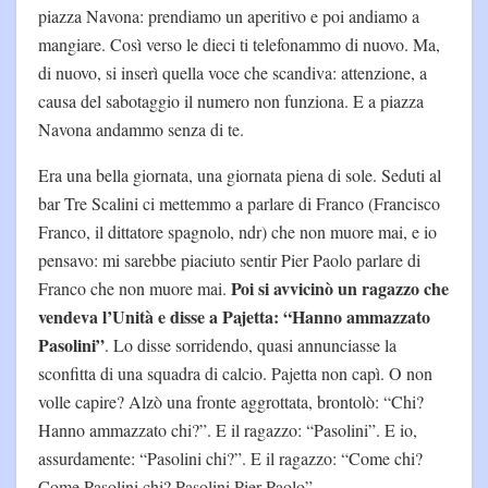
piazza Navona: prendiamo un aperitivo e poi andiamo a
mangiare. Così verso le dieci ti telefonammo di nuovo. Ma,
di nuovo, si inserì quella voce che scandiva: attenzione, a
causa del sabotaggio il numero non funziona. E a piazza
Navona andammo senza di te.
Era una bella giornata, una giornata piena di sole. Seduti al
bar Tre Scalini ci mettemmo a parlare di Franco (Francisco
Franco, il dittatore spagnolo, ndr) che non muore mai, e io
pensavo: mi sarebbe piaciuto sentir Pier Paolo parlare di
Poi si avvicinò un ragazzo che
Franco che non muore mai.
vendeva l’Unità e disse a Pajetta: “Hanno ammazzato
Pasolini”
. Lo disse sorridendo, quasi annunciasse la
sconfitta di una squadra di calcio. Pajetta non capì. O non
volle capire? Alzò una fronte aggrottata, brontolò: “Chi?
Hanno ammazzato chi?”. E il ragazzo: “Pasolini”. E io,
assurdamente: “Pasolini chi?”. E il ragazzo: “Come chi?
Come Pasolini chi? Pasolini Pier Paolo”.