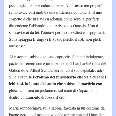
psicologicamente e culturalmente. Allo stesso tempo però
sembravate così uniti da una misteriosa complicità. Il mio
sospetto è che tu l’avessi adottata come sorella, per farle
dimenticare l’abbandono di Aristoteles Onassis. Non ti
staccavi mai da lei, l’aiutavi perfino a vestirsi e a spogliarsi.
Sulla spiaggia le ungevi le spalle perché il sole non gliele
arrossasse.
Ai ristoranti subivi ogni suo capriccio. Sempre indulgente,
paziente, sereno come un infermiere di Lambaréné (città del
Gabon dove Albert Schweitzer fondò il suo ospedale, ndr).
c’era in te l’eroismo del missionario che va a curare i
Sì,
lebbrosi, la bontà del santo che subisce il martirio con
gioia
. Una sera ne parlammo, sul mare di Copacabana,
dentro un tramonto di rosa e d’oro.
Maria sonnecchiava sulla sabbia, fasciata in un costume da
bagno nero, io ti raccontavo delle torture con cui i brasiliani