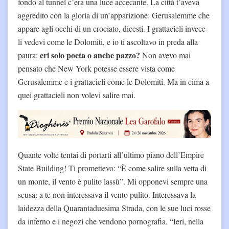
fondo al tunnel c’era una luce accecante. La città t’aveva
aggredito con la gloria di un’apparizione: Gerusalemme che
appare agli occhi di un crociato, dicesti. I grattacieli invece
li vedevi come le Dolomiti, e io ti ascoltavo in preda alla
eri solo poeta o anche pazzo?
paura:
Non avevo mai
pensato che New York potesse essere vista come
Gerusalemme e i grattacieli come le Dolomiti. Ma in cima a
quei grattacieli non volevi salire mai.
Quante volte tentai di portarti all’ultimo piano dell’Empire
State Building! Ti promettevo: “È come salire sulla vetta di
un monte, il vento è pulito lassù”. Mi opponevi sempre una
scusa: a te non interessava il vento pulito. Interessava la
laidezza della Quarantaduesima Strada, con le sue luci rosse
da inferno e i negozi che vendono pornografia. “Ieri, nella