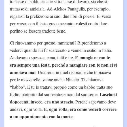
trattasse di soldi, sia che si trattasse di lavoro, sia che si
trattasse di amicizia. Ad Alekos Panagulis, per esempio,
regalasti la prefazione ai suoi due libri di poesie. E, verso
per verso, con il testo greco accanto, volesti controllare
perfino se fossero tradotte bene.
Ci ritrovammo per questo, rammenti? Riprendemmo a
vederci quando lui fu scarcerato e venne in esilio in Italia.
E mangiare con te
Andavamo spesso a cena, tutti e tre.
era sempre una festa, perché a mangiare con te non ci si
annoiava mai
. Una sera, in quel ristorante che ti piaceva
per le mozzarelle, venne anche Ninetto. Ti chiamava
“babbo”. E tu lo trattavi proprio come un babbo tratta suo
Lasciarti
figlio, partorito dal suo ventre e non dal suo seme.
dopocena, invece, era uno strazio
. Perché sapevamo dove
ogni volta, era come vederti correre
andavi, ogni volta. E,
a un appuntamento con la morte
.