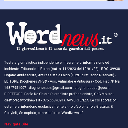
Testata giornalistica indipendente e irriverente di informazione ed
inchieste. Tribunale di Roma (Aut. n. 11/2023 del 19/01/23) - ROC: 39938 -
Organo Antifascista, Antirazzista e Laico (Tutti i diritti sono Riservati) -
EDITORE: Dioghenes APS® - Ass. Antimafie e Antiusura - Cod. Fisc./P. Iva:
16847951007 - dioghenesaps@gmail.com - dioghenesaps@pec.it - ​​
DIRETTORE: Paolo De Chiara (giornalista professionista, OdG Molise -
direttore@wordnews.it - ​​375.6684391). AVVERTENZA: Le collaborazioni
esterne si intendono esclusivamente a titolo Volontario e Gratuito. ©
Copyleft, Se copiato, citare la fonte "WordNews.it"
Navigate Site