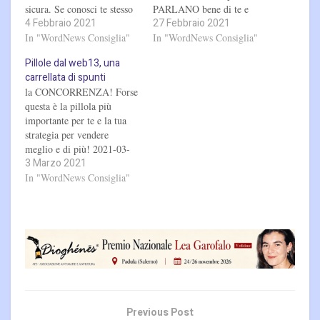
sicura. Se conosci te stesso
PARLANO bene di te e
4 Febbraio 2021
27 Febbraio 2021
ma non il nemico, le
TORNANO a comprare da
tue probabilità di vincere e
In "WordNews Consiglia"
te?! Bene, ascolta cosa
In "WordNews Consiglia"
perdere sono uguali. Se
abbiamo da dirti! 2021-02-
Pillole dal web13, una
non conosci il nemico e
27 09:22:57 43
carrellata di spunti
nemmeno te stesso,
la CONCORRENZA! Forse
soccomberai in
questa è la pillola più
ogni battaglia.”
importante per te e la tua
…
strategia per vendere
meglio e di più! 2021-03-
3 Marzo 2021
03 08:30:11 43
In "WordNews Consiglia"
Previous Post