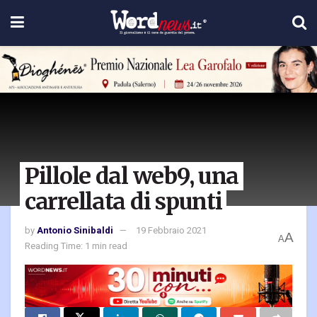
Pillole dal web9, una
carrellata di spunti
by
Antonio Sinibaldi
19 Febbraio 2021
A
A
Reading Time: 1 min read