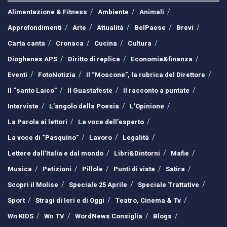
Alimentazione & Fitness
Ambiente
Animali
Approfondimenti
Arte
Attualità
BelPaese
Brevi
Carta canta
Cronaca
Cucina
Cultura
Dioghenes APS
Diritto di replica
Economia&finanza
Eventi
FotoNotizia
Il “Moscone”, la rubrica del Direttore
Il “santo Laico”
Il Guastafeste
Il racconto a puntate
Interviste
L’angolo della Poesia
L’Opinione
La Parola ai lettori
La voce dell’esperto
La voce di “Pasquino”
Lavoro
Legalità
Lettere dall’Italia e dal mondo
Libri&Dintorni
Mafie
Musica
Petizioni
Pillole
Punti di vista
Satira
Scopri il Molise
Speciale 25 Aprile
Speciale Trattative
Sport
Stragi di Ieri e di Oggi
Teatro, Cinema & Tv
Wn KIDS
Wn TV
WordNews Consiglia
Blogs