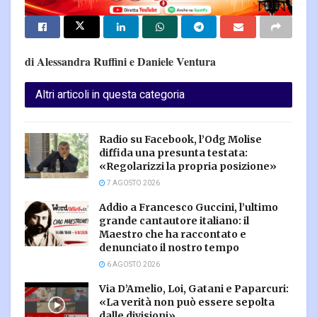
di Alessandra Ruffini e Daniele Ventura
Altri articoli in questa categoria
Radio su Facebook, l’Odg Molise
diffida una presunta testata:
«Regolarizzi la propria posizione»
7 AGOSTO 2026
Addio a Francesco Guccini, l’ultimo
grande cantautore italiano: il
Maestro che ha raccontato e
denunciato il nostro tempo
6 AGOSTO 2026
Via D’Amelio, Loi, Gatani e Paparcuri:
«La verità non può essere sepolta
dalle divisioni»