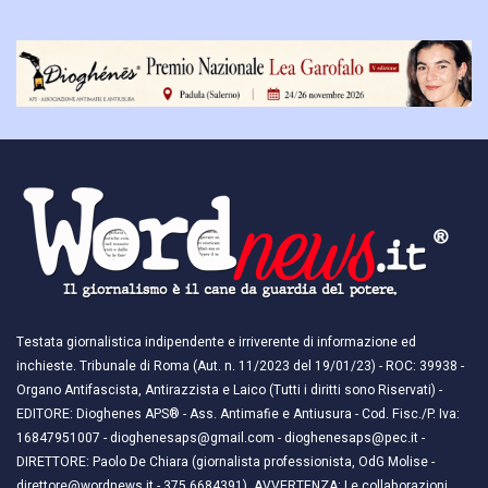
Testata giornalistica indipendente e irriverente di informazione ed
inchieste. Tribunale di Roma (Aut. n. 11/2023 del 19/01/23) - ROC: 39938 -
Organo Antifascista, Antirazzista e Laico (Tutti i diritti sono Riservati) -
EDITORE: Dioghenes APS® - Ass. Antimafie e Antiusura - Cod. Fisc./P. Iva:
16847951007 - dioghenesaps@gmail.com - dioghenesaps@pec.it - ​​
DIRETTORE: Paolo De Chiara (giornalista professionista, OdG Molise -
direttore@wordnews.it - ​​375.6684391). AVVERTENZA: Le collaborazioni