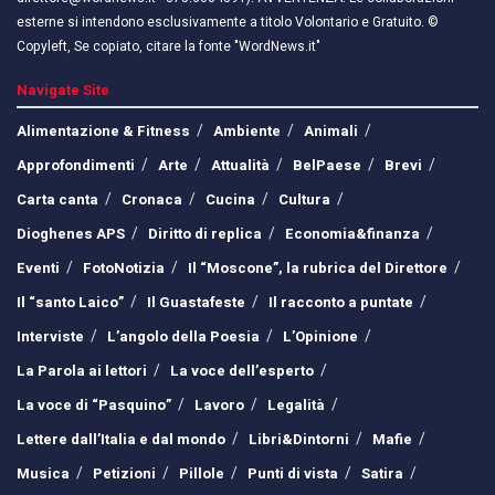
esterne si intendono esclusivamente a titolo Volontario e Gratuito. ©
Copyleft, Se copiato, citare la fonte "WordNews.it"
Navigate Site
Alimentazione & Fitness
Ambiente
Animali
Approfondimenti
Arte
Attualità
BelPaese
Brevi
Carta canta
Cronaca
Cucina
Cultura
Dioghenes APS
Diritto di replica
Economia&finanza
Eventi
FotoNotizia
Il “Moscone”, la rubrica del Direttore
Il “santo Laico”
Il Guastafeste
Il racconto a puntate
Interviste
L’angolo della Poesia
L’Opinione
La Parola ai lettori
La voce dell’esperto
La voce di “Pasquino”
Lavoro
Legalità
Lettere dall’Italia e dal mondo
Libri&Dintorni
Mafie
Musica
Petizioni
Pillole
Punti di vista
Satira