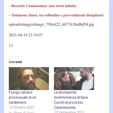
-
Riccardo Casamassima: una storia infinita
– T
estimone chiave, tra solitudine e provvedimenti disciplinari
uploads/images/image_750x422_6077418edbd58.jpg
2021-04-14 21:34:07
13
Correlati
Il lungo calvario
La dirompente
processuale di un
testimonianza di Ilaria
carabiniere
Cucchi al processo
14 Ottobre 2021
Casamassima
10 Settembre 2021
In "Punti di vista"