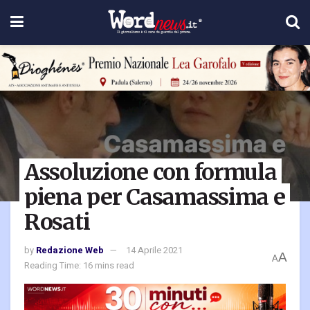
Assoluzione con formula
piena per Casamassima e
Rosati
by
Redazione Web
14 Aprile 2021
A
A
Reading Time: 16 mins read