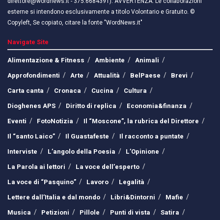
direttore@wordnews.it - ​​375.6684391). AVVERTENZA: Le collaborazioni
esterne si intendono esclusivamente a titolo Volontario e Gratuito. ©
Copyleft, Se copiato, citare la fonte "WordNews.it"
Navigate Site
Alimentazione & Fitness
Ambiente
Animali
Approfondimenti
Arte
Attualità
BelPaese
Brevi
Carta canta
Cronaca
Cucina
Cultura
Dioghenes APS
Diritto di replica
Economia&finanza
Eventi
FotoNotizia
Il “Moscone”, la rubrica del Direttore
Il “santo Laico”
Il Guastafeste
Il racconto a puntate
Interviste
L’angolo della Poesia
L’Opinione
La Parola ai lettori
La voce dell’esperto
La voce di “Pasquino”
Lavoro
Legalità
Lettere dall’Italia e dal mondo
Libri&Dintorni
Mafie
Musica
Petizioni
Pillole
Punti di vista
Satira