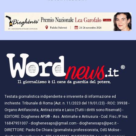
Testata giornalistica indipendente e irriverente di informazione ed
inchieste. Tribunale di Roma (Aut. n. 11/2023 del 19/01/23) - ROC: 39938 -
Organo Antifascista, Antirazzista e Laico (Tutti i diritti sono Riservati) -
EDITORE: Dioghenes APS® - Ass. Antimafie e Antiusura - Cod. Fisc./P. Iva:
16847951007 - dioghenesaps@gmail.com - dioghenesaps@pec.it - ​​
DIRETTORE: Paolo De Chiara (giornalista professionista, OdG Molise -