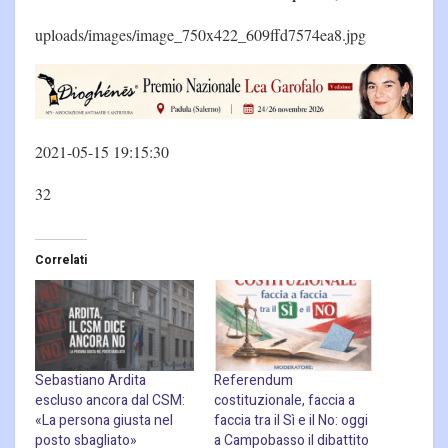
uploads/images/image_750x422_609ffd7574ea8.jpg
2021-05-15 19:15:30
32
Correlati
Sebastiano Ardita
Referendum
escluso ancora dal CSM:
costituzionale, faccia a
«La persona giusta nel
faccia tra il Sì e il No: oggi
posto sbagliato»
a Campobasso il dibattito