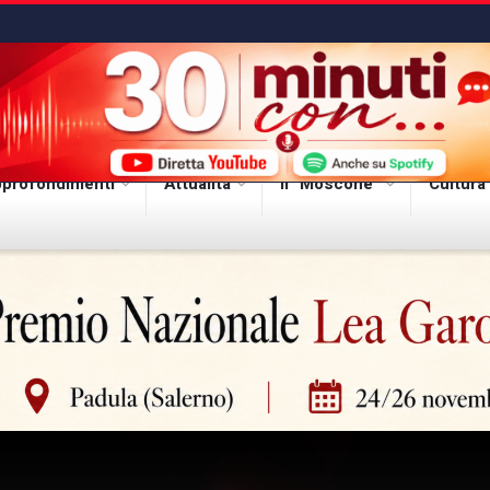
profondimenti
Attualità
Il “Moscone”
Cultura