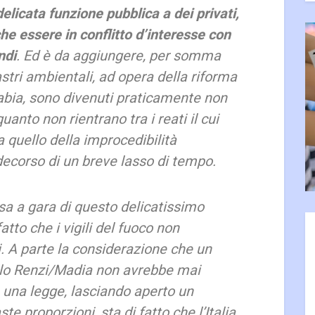
elicata funzione pubblica a dei privati,
e essere in conflitto d’interesse con
ndi
. Ed è da aggiungere, per somma
astri ambientali, ad opera della riforma
tabia, sono divenuti praticamente non
quanto non rientrano tra i reati il cui
a quello della improcedibilità
 decorso di un breve lasso di tempo.
sa a gara di questo delicatissimo
fatto che i vigili del fuoco non
i. A parte la considerazione che un
lo Renzi/Madia non avrebbe mai
una legge, lasciando aperto un
te proporzioni, sta di fatto che l’Italia