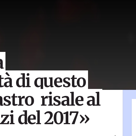
a
tà di questo
tro risale al
i del 2017»