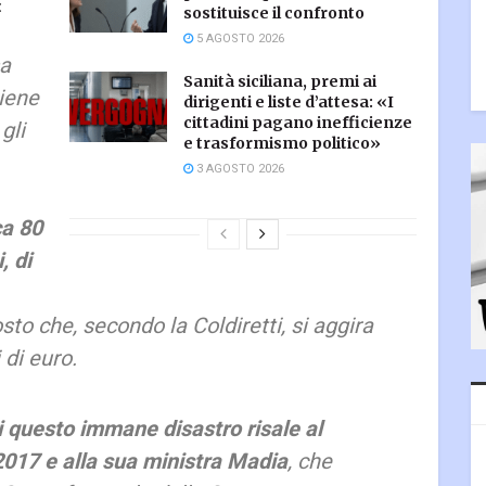
:
sostituisce il confronto
5 AGOSTO 2026
sa
Sanità siciliana, premi ai
viene
dirigenti e liste d’attesa: «I
cittadini pagano inefficienze
gli
e trasformismo politico»
3 AGOSTO 2026
ca 80
, di
osto che, secondo la Coldiretti, si aggira
 di euro.
i questo immane disastro risale al
2017 e alla sua ministra Madia
, che