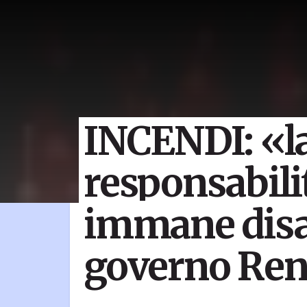
INCENDI: «l
responsabili
immane disas
governo Renz