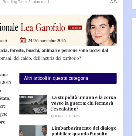
A
Reading Time: 3 mins read
A
ucia, foreste, boschi, animali e persone sono uccisi dal
omani, del caldo, dell'incuria del territorio?
mane
Altri articoli in questa categoria
l 2017
o
Stato
,
La stupidità umana e la corsa
verso la guerra: chi fermerà
nere
l’escalation?
gete
8 AGOSTO 2026
ore
L’imbarbarimento del dialogo
pubblico: quando l’insulto