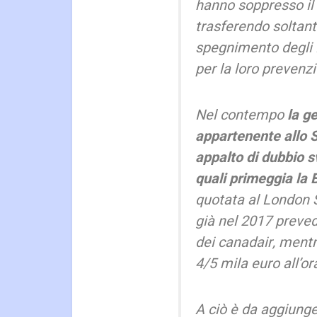
hanno soppresso il 
trasferendo soltanto
spegnimento degli i
per la loro prevenz
Nel contempo
la ge
appartenente allo S
appalto di dubbio sv
quali primeggia la 
quotata al London S
già nel 2017 prevede
dei canadair, mentr
4/5 mila euro all’ora
A ciò è da aggiung