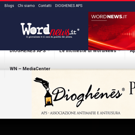
Blogs
Chi siamo
Contatti
DIOGHENES APS
DIOGHENES APS
Le inchieste di WordNews
Ap
WN – MediaCenter