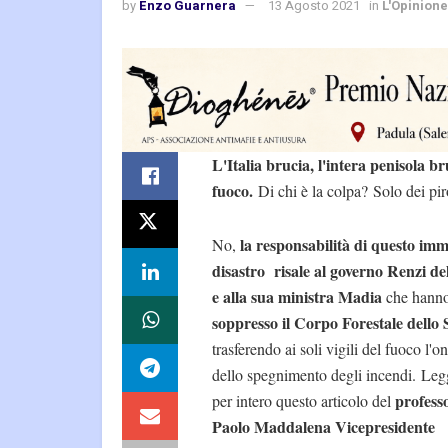
by
Enzo Guarnera
13 Agosto 2021
in
L'Opinione
L'Italia brucia, l'intera penisola br
fuoco.
Di chi è la colpa? Solo dei pir
la responsabilità di questo im
No,
disastro risale al governo Renzi de
e alla sua ministra Madia
che hann
soppresso il Corpo Forestale dello 
trasferendo ai soli vigili del fuoco l'o
dello spegnimento degli incendi. Leg
profess
per intero questo articolo del
Paolo Maddalena Vicepresidente