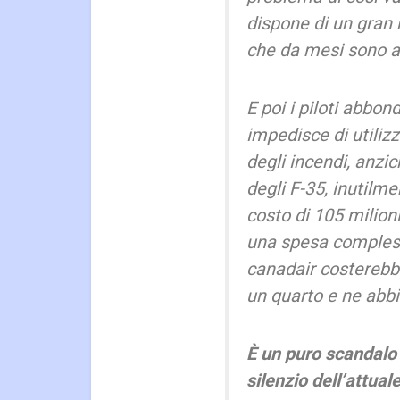
dispone di un gran nu
che da mesi sono a 
E poi i piloti abbon
impedisce di utiliz
degli incendi, anzic
degli F-35, inutilme
costo di 105 milion
una spesa compless
canadair costerebbe
un quarto e ne abbi
È un puro scandalo 
silenzio dell’attua