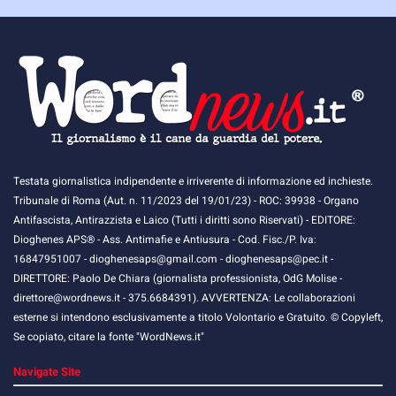
Testata giornalistica indipendente e irriverente di informazione ed inchieste.
Tribunale di Roma (Aut. n. 11/2023 del 19/01/23) - ROC: 39938 - Organo
Antifascista, Antirazzista e Laico (Tutti i diritti sono Riservati) - EDITORE:
Dioghenes APS® - Ass. Antimafie e Antiusura - Cod. Fisc./P. Iva:
16847951007 - dioghenesaps@gmail.com - dioghenesaps@pec.it - ​​
DIRETTORE: Paolo De Chiara (giornalista professionista, OdG Molise -
direttore@wordnews.it - ​​375.6684391). AVVERTENZA: Le collaborazioni
esterne si intendono esclusivamente a titolo Volontario e Gratuito. © Copyleft,
Se copiato, citare la fonte "WordNews.it"
Navigate Site