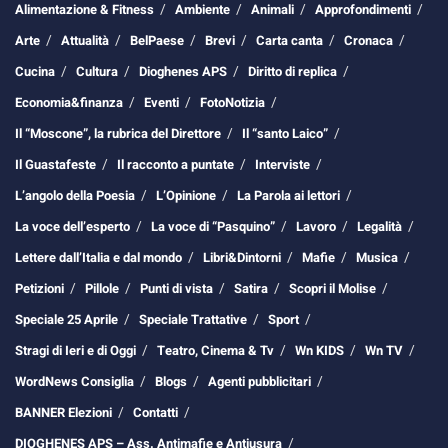
Alimentazione & Fitness
Ambiente
Animali
Approfondimenti
Arte
Attualità
BelPaese
Brevi
Carta canta
Cronaca
Cucina
Cultura
Dioghenes APS
Diritto di replica
Economia&finanza
Eventi
FotoNotizia
Il “Moscone”, la rubrica del Direttore
Il “santo Laico”
Il Guastafeste
Il racconto a puntate
Interviste
L’angolo della Poesia
L’Opinione
La Parola ai lettori
La voce dell’esperto
La voce di “Pasquino”
Lavoro
Legalità
Lettere dall’Italia e dal mondo
Libri&Dintorni
Mafie
Musica
Petizioni
Pillole
Punti di vista
Satira
Scopri il Molise
Speciale 25 Aprile
Speciale Trattative
Sport
Stragi di Ieri e di Oggi
Teatro, Cinema & Tv
Wn KIDS
Wn TV
WordNews Consiglia
Blogs
Agenti pubblicitari
BANNER Elezioni
Contatti
DIOGHENES APS – Ass. Antimafie e Antiusura