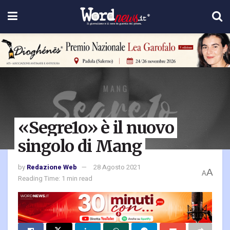
«Segre1o» è il nuovo
singolo di Mang
by
Redazione Web
28 Agosto 2021
A
A
Reading Time: 1 min read