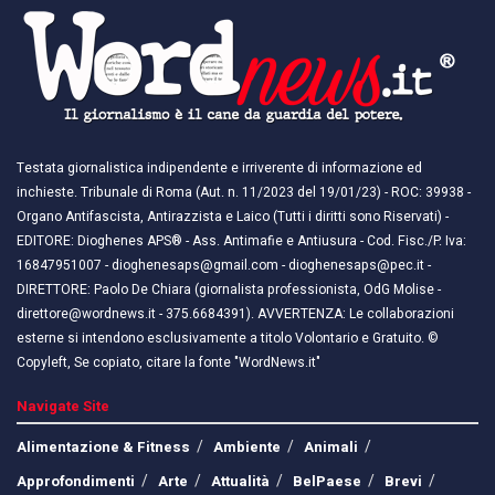
Testata giornalistica indipendente e irriverente di informazione ed
inchieste. Tribunale di Roma (Aut. n. 11/2023 del 19/01/23) - ROC: 39938 -
Organo Antifascista, Antirazzista e Laico (Tutti i diritti sono Riservati) -
EDITORE: Dioghenes APS® - Ass. Antimafie e Antiusura - Cod. Fisc./P. Iva:
16847951007 - dioghenesaps@gmail.com - dioghenesaps@pec.it - ​​
DIRETTORE: Paolo De Chiara (giornalista professionista, OdG Molise -
direttore@wordnews.it - ​​375.6684391). AVVERTENZA: Le collaborazioni
esterne si intendono esclusivamente a titolo Volontario e Gratuito. ©
Copyleft, Se copiato, citare la fonte "WordNews.it"
Navigate Site
Alimentazione & Fitness
Ambiente
Animali
Approfondimenti
Arte
Attualità
BelPaese
Brevi