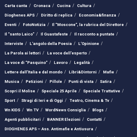
Carta canta
Cronaca
Cucina
Cultura
Dioghenes APS
Diritto di replica
Economia&finanza
Eventi
FotoNotizia
Il “Moscone”, la rubrica del Direttore
Il “santo Laico”
Il Guastafeste
Il racconto a puntate
Interviste
L’angolo della Poesia
L’Opinione
La Parola ai lettori
La voce dell’esperto
La voce di “Pasquino”
Lavoro
Legalità
Lettere dall’Italia e dal mondo
Libri&Dintorni
Mafie
Musica
Petizioni
Pillole
Punti di vista
Satira
Scopri il Molise
Speciale 25 Aprile
Speciale Trattative
Sport
Stragi di Ieri e di Oggi
Teatro, Cinema & Tv
Wn KIDS
Wn TV
WordNews Consiglia
Blogs
Agenti pubblicitari
BANNER Elezioni
Contatti
DIOGHENES APS – Ass. Antimafie e Antiusura