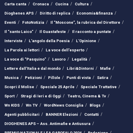
Carta canta
Cronaca
Cucina
Cultura
Dioghenes APS
Diritto di replica
Economia&finanza
Eventi
FotoNotizia
Il “Moscone”, la rubrica del Direttore
Il “santo Laico”
Il Guastafeste
Il racconto a puntate
Interviste
L’angolo della Poesia
L’Opinione
La Parola ai lettori
La voce dell’esperto
La voce di “Pasquino”
Lavoro
Legalità
Lettere dall’Italia e dal mondo
Libri&Dintorni
Mafie
Musica
Petizioni
Pillole
Punti di vista
Satira
Scopri il Molise
Speciale 25 Aprile
Speciale Trattative
Sport
Stragi di Ieri e di Oggi
Teatro, Cinema & Tv
Wn KIDS
Wn TV
WordNews Consiglia
Blogs
Agenti pubblicitari
BANNER Elezioni
Contatti
DIOGHENES APS – Ass. Antimafie e Antiusura
PREMIO NAZIONALE LEA GAROFALO 2024
Redazione