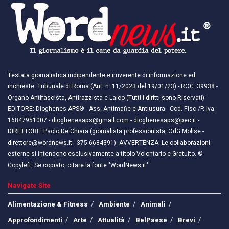
Testata giornalistica indipendente e irriverente di informazione ed
inchieste. Tribunale di Roma (Aut. n. 11/2023 del 19/01/23) - ROC: 39938 -
Organo Antifascista, Antirazzista e Laico (Tutti i diritti sono Riservati) -
EDITORE: Dioghenes APS® - Ass. Antimafie e Antiusura - Cod. Fisc./P. Iva:
16847951007 - dioghenesaps@gmail.com - dioghenesaps@pec.it - ​​
DIRETTORE: Paolo De Chiara (giornalista professionista, OdG Molise -
direttore@wordnews.it - ​​375.6684391). AVVERTENZA: Le collaborazioni
esterne si intendono esclusivamente a titolo Volontario e Gratuito. ©
Copyleft, Se copiato, citare la fonte "WordNews.it"
Navigate Site
Alimentazione & Fitness
Ambiente
Animali
Approfondimenti
Arte
Attualità
BelPaese
Brevi