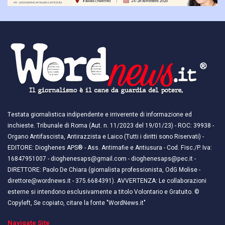
Testata giornalistica indipendente e irriverente di informazione ed
inchieste. Tribunale di Roma (Aut. n. 11/2023 del 19/01/23) - ROC: 39938 -
Organo Antifascista, Antirazzista e Laico (Tutti i diritti sono Riservati) -
EDITORE: Dioghenes APS® - Ass. Antimafie e Antiusura - Cod. Fisc./P. Iva:
16847951007 - dioghenesaps@gmail.com - dioghenesaps@pec.it - ​​
DIRETTORE: Paolo De Chiara (giornalista professionista, OdG Molise -
direttore@wordnews.it - ​​375.6684391). AVVERTENZA: Le collaborazioni
esterne si intendono esclusivamente a titolo Volontario e Gratuito. ©
Copyleft, Se copiato, citare la fonte "WordNews.it"
Navigate Site