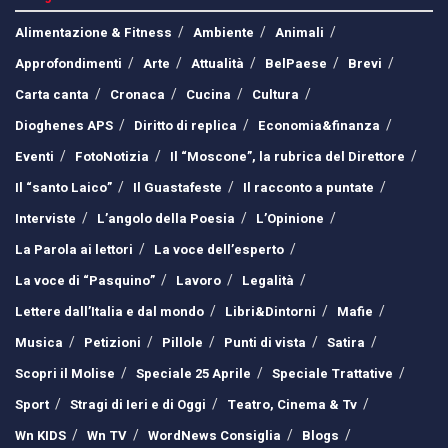
Alimentazione & Fitness
Ambiente
Animali
Approfondimenti
Arte
Attualità
BelPaese
Brevi
Carta canta
Cronaca
Cucina
Cultura
Dioghenes APS
Diritto di replica
Economia&finanza
Eventi
FotoNotizia
Il “Moscone”, la rubrica del Direttore
Il “santo Laico”
Il Guastafeste
Il racconto a puntate
Interviste
L’angolo della Poesia
L’Opinione
La Parola ai lettori
La voce dell’esperto
La voce di “Pasquino”
Lavoro
Legalità
Lettere dall’Italia e dal mondo
Libri&Dintorni
Mafie
Musica
Petizioni
Pillole
Punti di vista
Satira
Scopri il Molise
Speciale 25 Aprile
Speciale Trattative
Sport
Stragi di Ieri e di Oggi
Teatro, Cinema & Tv
Wn KIDS
Wn TV
WordNews Consiglia
Blogs