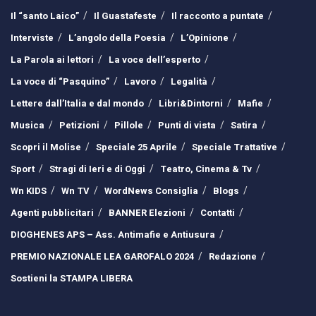
Il “santo Laico”
Il Guastafeste
Il racconto a puntate
Interviste
L’angolo della Poesia
L’Opinione
La Parola ai lettori
La voce dell’esperto
La voce di “Pasquino”
Lavoro
Legalità
Lettere dall’Italia e dal mondo
Libri&Dintorni
Mafie
Musica
Petizioni
Pillole
Punti di vista
Satira
Scopri il Molise
Speciale 25 Aprile
Speciale Trattative
Sport
Stragi di Ieri e di Oggi
Teatro, Cinema & Tv
Wn KIDS
Wn TV
WordNews Consiglia
Blogs
Agenti pubblicitari
BANNER Elezioni
Contatti
DIOGHENES APS – Ass. Antimafie e Antiusura
PREMIO NAZIONALE LEA GAROFALO 2024
Redazione
Sostieni la STAMPA LIBERA