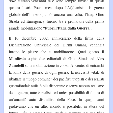
dove c’erano vent’anni fa e sono sempre rimasti in questi
quattro lustri. Pochi mesi dopo l’Afghanistan la guerra
globale dell’Impero puntò, ancora una volta, l’Iraq. Gino
Strada ed Emergency furono tra i promotori della prima
Fuori l’Italia dalla Guerra
grande mobilitazione “
”.
Il 10 dicembre 2002, anniversario della firma della
Dichiarazione Universale dei Diritti Umani, centinaia
Il
furono le piazze che si mobilitarono. Quel giorno
Manifesto
Alex
ospitò due editoriali di Gino Strada ed
Zanotelli
sulla mobilitazione in corso. Al centro di entrambi
la follia della guerra, di ogni guerra, la necessità vitale di
ribaltare il “luogo comune” dei pacifisti utopisti e dei realisti
guerrafondai: nulla è più disperante e senza nessun realismo
della guerra, tutto è realista ed unica possibilità di futuro di
un’umanità auto distruttiva della Pace. In quegli anni
gridavamo che un altro mondo è possibile, in attesa del
futuro – fu lo stesso Gino Strada a scriverlo nel suo libro