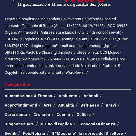
Testata giornalistica indipendente e irriverente di informazione ed
inchieste. Tribunale di Roma (Aut. n. 11/2023 del 19/01/23) - ROC: 39938 -
Organo Antifascista, Antirazzista e Laico (Tutti i diritti sono Riservati) -
EDITORE: Dioghenes APS® - Ass. Antimafie e Antiusura - Cod. Fisc./P. Iva:
16847951007 - dioghenesaps@gmail.com - dioghenesaps@pec.it - ​​
DIRETTORE: Paolo De Chiara (giornalista professionista, OdG Molise -
direttore@wordnews.it - ​​375.6684391). AVVERTENZA: Le collaborazioni
esterne si intendono esclusivamente a titolo Volontario e Gratuito. ©
Copyleft, Se copiato, citare la fonte "WordNews.it"
Navigate Site
Alimentazione & Fitness
Ambiente
Animali
Approfondimenti
Arte
Attualità
BelPaese
Brevi
Carta canta
Cronaca
Cucina
Cultura
Dioghenes APS
Diritto di replica
Economia&finanza
Eventi
FotoNotizia
Il “Moscone”, la rubrica del Direttore