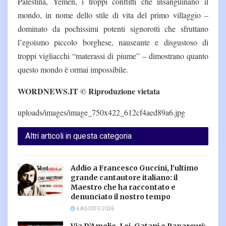
Palestina, Yemen, i troppi conflitti che insanguinano il
mondo, in nome dello stile di vita del primo villaggio –
dominato da pochissimi potenti signorotti che sfruttano
l’egoismo piccolo borghese, nauseante e disgustoso di
troppi vigliacchi “materassi di piume” – dimostrano quanto
questo mondo è ormai impossibile.
WORDNEWS.IT © Riproduzione vietata
uploads/images/image_750x422_612cf4aed89a6.jpg
Altri articoli in questa categoria
Addio a Francesco Guccini, l’ultimo
grande cantautore italiano: il
Maestro che ha raccontato e
denunciato il nostro tempo
6 AGOSTO 2026
Via D’Amelio, Loi, Gatani e Paparcuri: