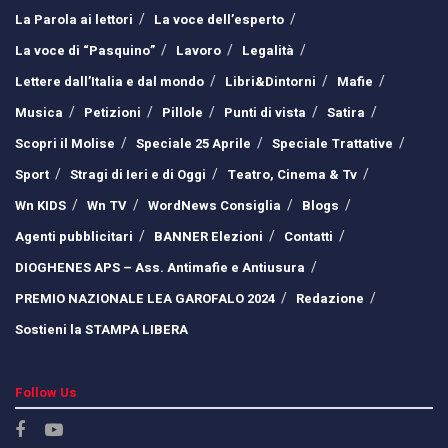
La Parola ai lettori
La voce dell’esperto
La voce di “Pasquino”
Lavoro
Legalità
Lettere dall’Italia e dal mondo
Libri&Dintorni
Mafie
Musica
Petizioni
Pillole
Punti di vista
Satira
Scopri il Molise
Speciale 25 Aprile
Speciale Trattative
Sport
Stragi di Ieri e di Oggi
Teatro, Cinema & Tv
Wn KIDS
Wn TV
WordNews Consiglia
Blogs
Agenti pubblicitari
BANNER Elezioni
Contatti
DIOGHENES APS – Ass. Antimafie e Antiusura
PREMIO NAZIONALE LEA GAROFALO 2024
Redazione
Sostieni la STAMPA LIBERA
Follow Us