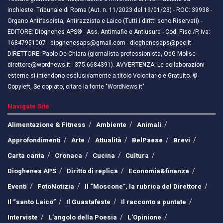
inchieste. Tribunale di Roma (Aut. n. 11/2023 del 19/01/23) - ROC: 39938 -
Organo Antifascista, Antirazzista e Laico (Tutti i diritti sono Riservati) -
EDITORE: Dioghenes APS® - Ass. Antimafie e Antiusura - Cod. Fisc./P. Iva:
16847951007 - dioghenesaps@gmail.com - dioghenesaps@pec.it - ​​
DIRETTORE: Paolo De Chiara (giornalista professionista, OdG Molise -
direttore@wordnews.it - ​​375.6684391). AVVERTENZA: Le collaborazioni
esterne si intendono esclusivamente a titolo Volontario e Gratuito. ©
Copyleft, Se copiato, citare la fonte "WordNews.it"
Navigate Site
Alimentazione & Fitness
Ambiente
Animali
Approfondimenti
Arte
Attualità
BelPaese
Brevi
Carta canta
Cronaca
Cucina
Cultura
Dioghenes APS
Diritto di replica
Economia&finanza
Eventi
FotoNotizia
Il “Moscone”, la rubrica del Direttore
Il “santo Laico”
Il Guastafeste
Il racconto a puntate
Interviste
L’angolo della Poesia
L’Opinione