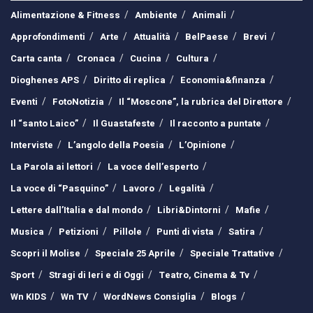
Alimentazione & Fitness
Ambiente
Animali
Approfondimenti
Arte
Attualità
BelPaese
Brevi
Carta canta
Cronaca
Cucina
Cultura
Dioghenes APS
Diritto di replica
Economia&finanza
Eventi
FotoNotizia
Il “Moscone”, la rubrica del Direttore
Il “santo Laico”
Il Guastafeste
Il racconto a puntate
Interviste
L’angolo della Poesia
L’Opinione
La Parola ai lettori
La voce dell’esperto
La voce di “Pasquino”
Lavoro
Legalità
Lettere dall’Italia e dal mondo
Libri&Dintorni
Mafie
Musica
Petizioni
Pillole
Punti di vista
Satira
Scopri il Molise
Speciale 25 Aprile
Speciale Trattative
Sport
Stragi di Ieri e di Oggi
Teatro, Cinema & Tv
Wn KIDS
Wn TV
WordNews Consiglia
Blogs