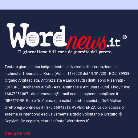
Testata giornalistica indipendente e irriverente di informazione ed
inchieste. Tribunale di Roma (Aut. n. 11/2023 del 19/01/23) - ROC: 39938 -
Organo Antifascista, Antirazzista e Laico (Tutti i diritti sono Riservati) -
EDITORE: Dioghenes APS® - Ass. Antimafie e Antiusura - Cod. Fisc./P. Iva:
16847951007 - dioghenesaps@gmail.com - dioghenesaps@pec.it - ​​
DIRETTORE: Paolo De Chiara (giornalista professionista, OdG Molise -
direttore@wordnews.it - ​​375.6684391). AVVERTENZA: Le collaborazioni
esterne si intendono esclusivamente a titolo Volontario e Gratuito. ©
Copyleft, Se copiato, citare la fonte "WordNews.it"
Navigate Site