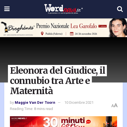
Eleonora del Giudice, il
connubio tra Arte e
Maternità
by
Maggie Van Der Toorn
10 Dicembre 2021
A
A
Reading Time: 8 mins read