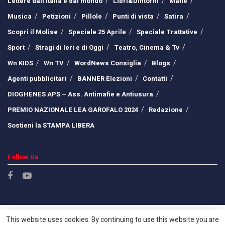
Lettere dall’Italia e dal mondo
Libri&Dintorni
Mafie
Musica
Petizioni
Pillole
Punti di vista
Satira
Scopri il Molise
Speciale 25 Aprile
Speciale Trattative
Sport
Stragi di Ieri e di Oggi
Teatro, Cinema & Tv
Wn KIDS
Wn TV
WordNews Consiglia
Blogs
Agenti pubblicitari
BANNER Elezioni
Contatti
DIOGHENES APS – Ass. Antimafie e Antiusura
PREMIO NAZIONALE LEA GAROFALO 2024
Redazione
Sostieni la STAMPA LIBERA
Follow Us
This website uses cookies. By continuing to use this website you are