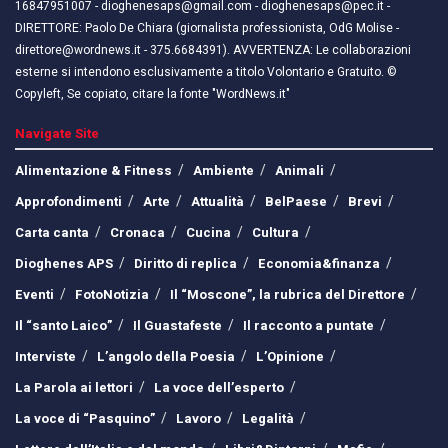
16847951007 - dioghenesaps@gmail.com - dioghenesaps@pec.it - ​​
DIRETTORE: Paolo De Chiara (giornalista professionista, OdG Molise -
direttore@wordnews.it - ​​375.6684391). AVVERTENZA: Le collaborazioni
esterne si intendono esclusivamente a titolo Volontario e Gratuito. ©
Copyleft, Se copiato, citare la fonte "WordNews.it"
Navigate Site
Alimentazione & Fitness
Ambiente
Animali
Approfondimenti
Arte
Attualità
BelPaese
Brevi
Carta canta
Cronaca
Cucina
Cultura
Dioghenes APS
Diritto di replica
Economia&finanza
Eventi
FotoNotizia
Il “Moscone”, la rubrica del Direttore
Il “santo Laico”
Il Guastafeste
Il racconto a puntate
Interviste
L’angolo della Poesia
L’Opinione
La Parola ai lettori
La voce dell’esperto
La voce di “Pasquino”
Lavoro
Legalità