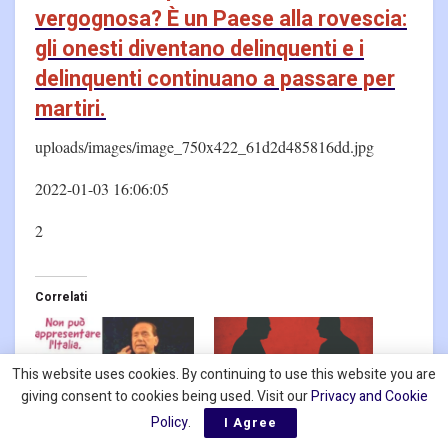
vergognosa? È un Paese alla rovescia:
gli onesti diventano delinquenti e i
delinquenti continuano a passare per
martiri.
uploads/images/image_750x422_61d2d485816dd.jpg
2022-01-03 16:06:05
2
Correlati
This website uses cookies. By continuing to use this website you are
giving consent to cookies being used. Visit our
Privacy and Cookie
Morto Silvio Berlusconi:
Berlusconi, Dell’Utri e la
Policy
.
I Agree
ora Santo Subito, nel
verità che non si cancella: