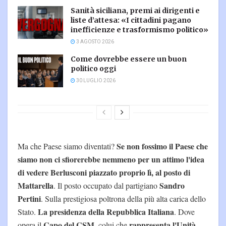
Sanità siciliana, premi ai dirigenti e
liste d’attesa: «I cittadini pagano
inefficienze e trasformismo politico»
3 AGOSTO 2026
Come dovrebbe essere un buon
politico oggi
30 LUGLIO 2026
Se non fossimo il Paese che
Ma che Paese siamo diventati?
siamo non ci sfiorerebbe nemmeno per un attimo l'idea
di vedere Berlusconi piazzato proprio lì, al posto di
Mattarella
Sandro
. Il posto occupato dal partigiano
Pertini
. Sulla prestigiosa poltrona della più alta carica dello
La presidenza della Repubblica Italiana
Stato.
. Dove
Capo del CSM
rappresenta l'Unità
opera il
, colui che