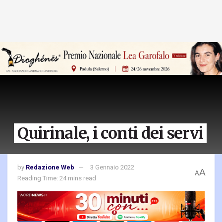
Quirinale, i conti dei servi
by
Redazione Web
3 Gennaio 2022
A
A
Reading Time: 24 mins read