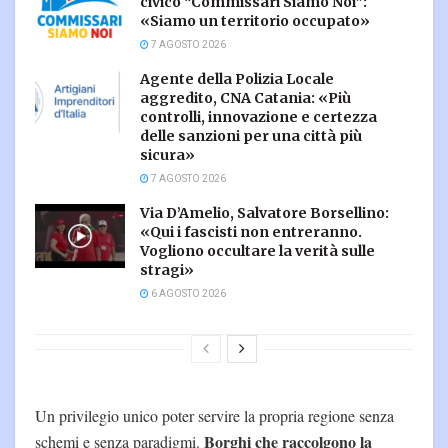
civico “Commissari Siamo Noi”:
«Siamo un territorio occupato»
7 AGOSTO 2026
Agente della Polizia Locale
aggredito, CNA Catania: «Più
controlli, innovazione e certezza
delle sanzioni per una città più
sicura»
7 AGOSTO 2026
Via D’Amelio, Salvatore Borsellino:
«Qui i fascisti non entreranno.
Vogliono occultare la verità sulle
stragi»
6 AGOSTO 2026
Un privilegio unico poter servire la propria regione senza
Borghi che raccolgono la
schemi e senza paradigmi.