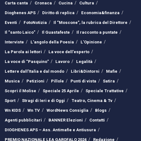
Carta canta
Cronaca
Cucina
Cultura
Dioghenes APS
Diritto di replica
Economia&finanza
Eventi
FotoNotizia
Il “Moscone”, la rubrica del Direttore
Il “santo Laico”
Il Guastafeste
Il racconto a puntate
Interviste
L’angolo della Poesia
L’Opinione
La Parola ai lettori
La voce dell’esperto
La voce di “Pasquino”
Lavoro
Legalità
Lettere dall’Italia e dal mondo
Libri&Dintorni
Mafie
Musica
Petizioni
Pillole
Punti di vista
Satira
Scopri il Molise
Speciale 25 Aprile
Speciale Trattative
Sport
Stragi di Ieri e di Oggi
Teatro, Cinema & Tv
Wn KIDS
Wn TV
WordNews Consiglia
Blogs
Agenti pubblicitari
BANNER Elezioni
Contatti
DIOGHENES APS – Ass. Antimafie e Antiusura
PREMIO NAZIONALE LEA GAROFALO 2024
Redazione