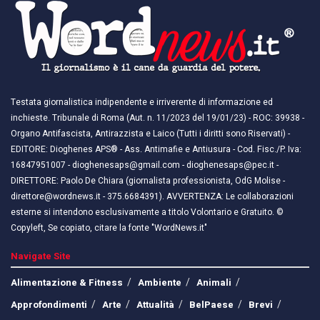
Testata giornalistica indipendente e irriverente di informazione ed
inchieste. Tribunale di Roma (Aut. n. 11/2023 del 19/01/23) - ROC: 39938 -
Organo Antifascista, Antirazzista e Laico (Tutti i diritti sono Riservati) -
EDITORE: Dioghenes APS® - Ass. Antimafie e Antiusura - Cod. Fisc./P. Iva:
16847951007 - dioghenesaps@gmail.com - dioghenesaps@pec.it - ​​
DIRETTORE: Paolo De Chiara (giornalista professionista, OdG Molise -
direttore@wordnews.it - ​​375.6684391). AVVERTENZA: Le collaborazioni
esterne si intendono esclusivamente a titolo Volontario e Gratuito. ©
Copyleft, Se copiato, citare la fonte "WordNews.it"
Navigate Site
Alimentazione & Fitness
Ambiente
Animali
Approfondimenti
Arte
Attualità
BelPaese
Brevi