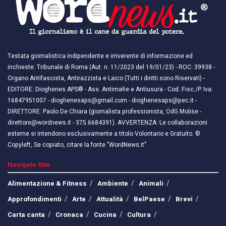
Testata giornalistica indipendente e irriverente di informazione ed
inchieste. Tribunale di Roma (Aut. n. 11/2023 del 19/01/23) - ROC: 39938 -
Organo Antifascista, Antirazzista e Laico (Tutti i diritti sono Riservati) -
EDITORE: Dioghenes APS® - Ass. Antimafie e Antiusura - Cod. Fisc./P. Iva:
16847951007 - dioghenesaps@gmail.com - dioghenesaps@pec.it - ​​
DIRETTORE: Paolo De Chiara (giornalista professionista, OdG Molise -
direttore@wordnews.it - ​​375.6684391). AVVERTENZA: Le collaborazioni
esterne si intendono esclusivamente a titolo Volontario e Gratuito. ©
Copyleft, Se copiato, citare la fonte "WordNews.it"
Navigate Site
Alimentazione & Fitness
Ambiente
Animali
Approfondimenti
Arte
Attualità
BelPaese
Brevi
Carta canta
Cronaca
Cucina
Cultura