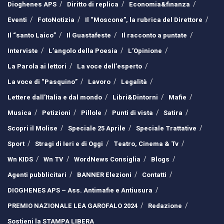
Dioghenes APS
Diritto di replica
Economia&finanza
Eventi
FotoNotizia
Il “Moscone”, la rubrica del Direttore
Il “santo Laico”
Il Guastafeste
Il racconto a puntate
Interviste
L’angolo della Poesia
L’Opinione
La Parola ai lettori
La voce dell’esperto
La voce di “Pasquino”
Lavoro
Legalità
Lettere dall’Italia e dal mondo
Libri&Dintorni
Mafie
Musica
Petizioni
Pillole
Punti di vista
Satira
Scopri il Molise
Speciale 25 Aprile
Speciale Trattative
Sport
Stragi di Ieri e di Oggi
Teatro, Cinema & Tv
Wn KIDS
Wn TV
WordNews Consiglia
Blogs
Agenti pubblicitari
BANNER Elezioni
Contatti
DIOGHENES APS – Ass. Antimafie e Antiusura
PREMIO NAZIONALE LEA GAROFALO 2024
Redazione
Sostieni la STAMPA LIBERA