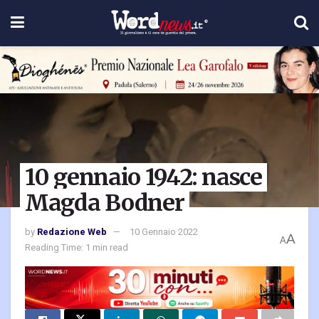
10 gennaio 1942: nasce
Magda Bodner
by
Redazione Web
10 Gennaio 2022
A
A
Reading Time: 1 min read