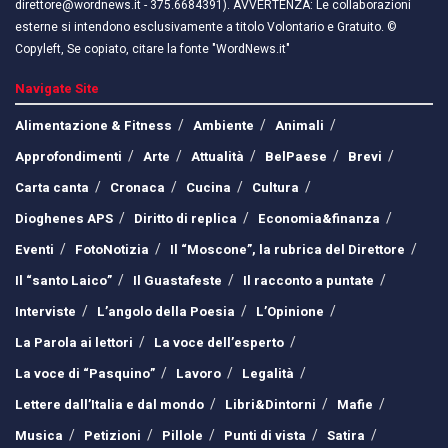
direttore@wordnews.it - ​​375.6684391). AVVERTENZA: Le collaborazioni
esterne si intendono esclusivamente a titolo Volontario e Gratuito. ©
Copyleft, Se copiato, citare la fonte "WordNews.it"
Navigate Site
Alimentazione & Fitness
Ambiente
Animali
Approfondimenti
Arte
Attualità
BelPaese
Brevi
Carta canta
Cronaca
Cucina
Cultura
Dioghenes APS
Diritto di replica
Economia&finanza
Eventi
FotoNotizia
Il “Moscone”, la rubrica del Direttore
Il “santo Laico”
Il Guastafeste
Il racconto a puntate
Interviste
L’angolo della Poesia
L’Opinione
La Parola ai lettori
La voce dell’esperto
La voce di “Pasquino”
Lavoro
Legalità
Lettere dall’Italia e dal mondo
Libri&Dintorni
Mafie
Musica
Petizioni
Pillole
Punti di vista
Satira