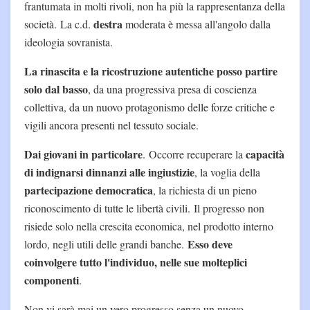
frantumata in molti rivoli, non ha più la rappresentanza della
destra
società. La c.d.
moderata è messa all'angolo dalla
ideologia sovranista.
La rinascita e la ricostruzione autentiche posso partire
solo dal basso
, da una progressiva presa di coscienza
collettiva, da un nuovo protagonismo delle forze critiche e
vigili ancora presenti nel tessuto sociale.
Dai giovani in particolare
capacità
. Occorre recuperare la
di indignarsi dinnanzi alle ingiustizie
, la voglia della
partecipazione democratica
, la richiesta di un pieno
riconoscimento di tutte le libertà civili. Il progresso non
risiede solo nella crescita economica, nel prodotto interno
Esso deve
lordo, negli utili delle grandi banche.
coinvolgere tutto l'individuo, nelle sue molteplici
componenti
.
Non vi sarà mai un vero progresso senza un nuovo