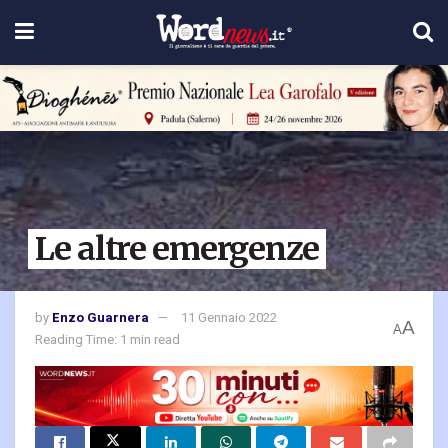
Le altre emergenze
by
Enzo Guarnera
11 Gennaio 2022
A
A
Reading Time: 1 min read