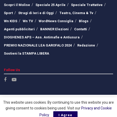
Scopri il Molise
Speciale 25 Aprile
Speciale Trattative
Sport
Stragi di Ieri e di Oggi
Teatro, Cinema & Tv
Wn KIDS
Wn TV
WordNews Consiglia
Blogs
Agenti pubblicitari
BANNER Elezioni
Contatti
DIOGHENES APS – Ass. Antimafie e Antiusura
PREMIO NAZIONALE LEA GAROFALO 2024
Redazione
Sostieni la STAMPA LIBERA
Follow Us
This website uses cookies. By continuing to use this website you are
giving consent to cookies being used. Visit our
Privacy and Cookie
Policy
.
I Agree