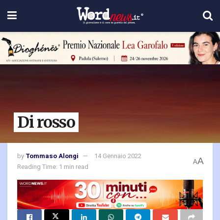
Di rosso
by
Tommaso Alongi
14 Gennaio 2022
A
A
Reading Time: 1 min read