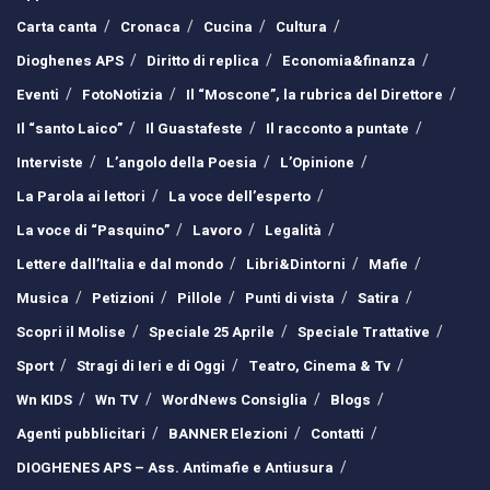
Carta canta
Cronaca
Cucina
Cultura
Dioghenes APS
Diritto di replica
Economia&finanza
Eventi
FotoNotizia
Il “Moscone”, la rubrica del Direttore
Il “santo Laico”
Il Guastafeste
Il racconto a puntate
Interviste
L’angolo della Poesia
L’Opinione
La Parola ai lettori
La voce dell’esperto
La voce di “Pasquino”
Lavoro
Legalità
Lettere dall’Italia e dal mondo
Libri&Dintorni
Mafie
Musica
Petizioni
Pillole
Punti di vista
Satira
Scopri il Molise
Speciale 25 Aprile
Speciale Trattative
Sport
Stragi di Ieri e di Oggi
Teatro, Cinema & Tv
Wn KIDS
Wn TV
WordNews Consiglia
Blogs
Agenti pubblicitari
BANNER Elezioni
Contatti
DIOGHENES APS – Ass. Antimafie e Antiusura