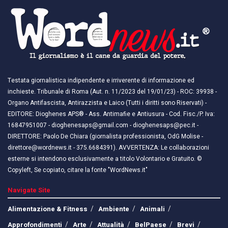
Testata giornalistica indipendente e irriverente di informazione ed
inchieste. Tribunale di Roma (Aut. n. 11/2023 del 19/01/23) - ROC: 39938 -
Organo Antifascista, Antirazzista e Laico (Tutti i diritti sono Riservati) -
EDITORE: Dioghenes APS® - Ass. Antimafie e Antiusura - Cod. Fisc./P. Iva:
16847951007 - dioghenesaps@gmail.com - dioghenesaps@pec.it - ​​
DIRETTORE: Paolo De Chiara (giornalista professionista, OdG Molise -
direttore@wordnews.it - ​​375.6684391). AVVERTENZA: Le collaborazioni
esterne si intendono esclusivamente a titolo Volontario e Gratuito. ©
Copyleft, Se copiato, citare la fonte "WordNews.it"
Navigate Site
Alimentazione & Fitness
Ambiente
Animali
Approfondimenti
Arte
Attualità
BelPaese
Brevi