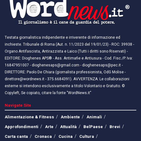
Testata giornalistica indipendente e irriverente di informazione ed
inchieste. Tribunale di Roma (Aut. n. 11/2023 del 19/01/23) - ROC: 39938 -
Organo Antifascista, Antirazzista e Laico (Tutti i diritti sono Riservati) -
EDITORE: Dioghenes APS® - Ass. Antimafie e Antiusura - Cod. Fisc./P. Iva:
16847951007 - dioghenesaps@gmail.com - dioghenesaps@pec.it - ​​
DIRETTORE: Paolo De Chiara (giornalista professionista, OdG Molise -
direttore@wordnews.it - ​​375.6684391). AVVERTENZA: Le collaborazioni
esterne si intendono esclusivamente a titolo Volontario e Gratuito. ©
Copyleft, Se copiato, citare la fonte "WordNews.it"
Navigate Site
Alimentazione & Fitness
Ambiente
Animali
Approfondimenti
Arte
Attualità
BelPaese
Brevi
Carta canta
Cronaca
Cucina
Cultura