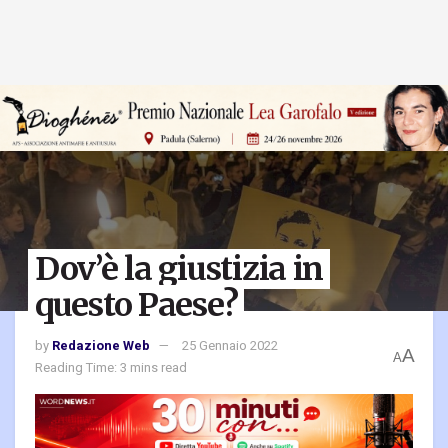
Dov’è la giustizia in
questo Paese?
by
Redazione Web
25 Gennaio 2022
A
A
Reading Time: 3 mins read