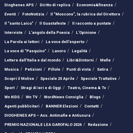
Dioghenes APS
Diritto di replica
Economia&finanza
Eventi
FotoNotizia
Il “Moscone”, la rubrica del Direttore
Il “santo Laico”
Il Guastafeste
Il racconto a puntate
Interviste
L’angolo della Poesia
L’Opinione
La Parola ai lettori
La voce dell’esperto
La voce di “Pasquino”
Lavoro
Legalità
Lettere dall’Italia e dal mondo
Libri&Dintorni
Mafie
Musica
Petizioni
Pillole
Punti di vista
Satira
Scopri il Molise
Speciale 25 Aprile
Speciale Trattative
Sport
Stragi di Ieri e di Oggi
Teatro, Cinema & Tv
Wn KIDS
Wn TV
WordNews Consiglia
Blogs
Agenti pubblicitari
BANNER Elezioni
Contatti
DIOGHENES APS – Ass. Antimafie e Antiusura
PREMIO NAZIONALE LEA GAROFALO 2024
Redazione