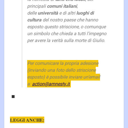
principali
comuni italiani
,
delle
università
e di altri
luoghi di
cultura
del nostro paese che hanno
esposto questo striscione, o comunque
un simbolo che chieda a tutti l’impegno
per avere la verità sulla morte di Giulio.
Per comunicare la propria adesione
(inviando una foto dello striscione
esposto) è possibile inviare un’email
a:
action@amnesty.it
LEGGI ANCHE: