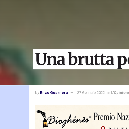
Una brutta p
by
Enzo Guarnera
27 Gennaio 2022
in
L'Opinion