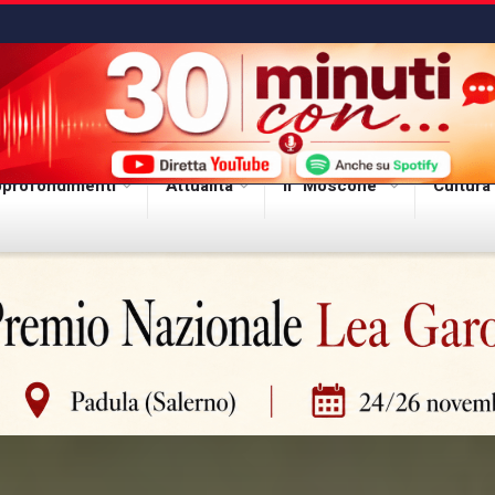
profondimenti
Attualità
Il “Moscone”
Cultura