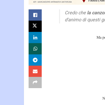
Credo che
la canzo
d'animo di questi g
Ma pe
N