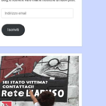
blog, e ricevere via e-mail le notifiche di nuovi post.
Indirizzo
email
Iscriviti