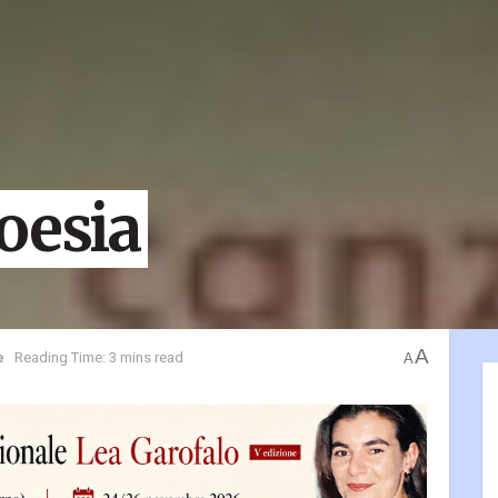
oesia
A
e
Reading Time: 3 mins read
A