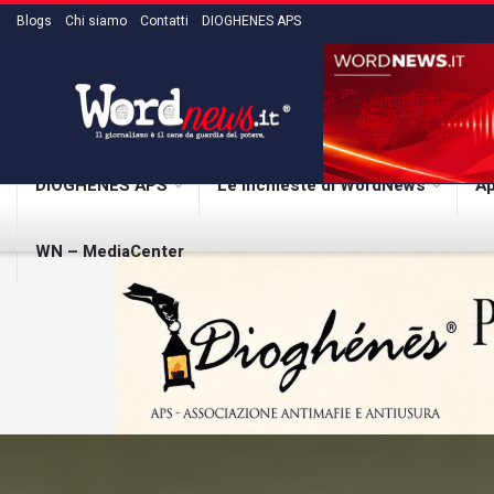
Blogs
Chi siamo
Contatti
DIOGHENES APS
DIOGHENES APS
Le inchieste di WordNews
Ap
WN – MediaCenter