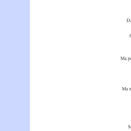
Da
Ma pe
Ma n
M