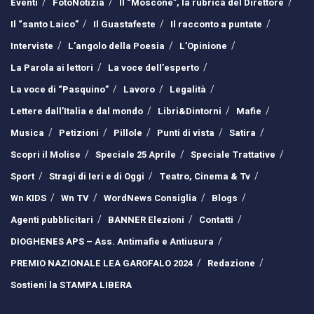
Eventi
FotoNotizia
Il “Moscone”, la rubrica del Direttore
Il “santo Laico”
Il Guastafeste
Il racconto a puntate
Interviste
L’angolo della Poesia
L’Opinione
La Parola ai lettori
La voce dell’esperto
La voce di “Pasquino”
Lavoro
Legalità
Lettere dall’Italia e dal mondo
Libri&Dintorni
Mafie
Musica
Petizioni
Pillole
Punti di vista
Satira
Scopri il Molise
Speciale 25 Aprile
Speciale Trattative
Sport
Stragi di Ieri e di Oggi
Teatro, Cinema & Tv
Wn KIDS
Wn TV
WordNews Consiglia
Blogs
Agenti pubblicitari
BANNER Elezioni
Contatti
DIOGHENES APS – Ass. Antimafie e Antiusura
PREMIO NAZIONALE LEA GAROFALO 2024
Redazione
Sostieni la STAMPA LIBERA