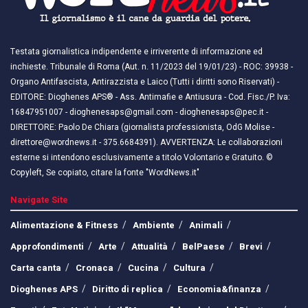
Testata giornalistica indipendente e irriverente di informazione ed
inchieste. Tribunale di Roma (Aut. n. 11/2023 del 19/01/23) - ROC: 39938 -
Organo Antifascista, Antirazzista e Laico (Tutti i diritti sono Riservati) -
EDITORE: Dioghenes APS® - Ass. Antimafie e Antiusura - Cod. Fisc./P. Iva:
16847951007 - dioghenesaps@gmail.com - dioghenesaps@pec.it - ​​
DIRETTORE: Paolo De Chiara (giornalista professionista, OdG Molise -
direttore@wordnews.it - ​​375.6684391). AVVERTENZA: Le collaborazioni
esterne si intendono esclusivamente a titolo Volontario e Gratuito. ©
Copyleft, Se copiato, citare la fonte "WordNews.it"
Navigate Site
Alimentazione & Fitness
Ambiente
Animali
Approfondimenti
Arte
Attualità
BelPaese
Brevi
Carta canta
Cronaca
Cucina
Cultura
Dioghenes APS
Diritto di replica
Economia&finanza