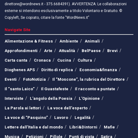
direttore@wordnews.it - ​​375.6684391). AVVERTENZA: Le collaborazioni
esterne si intendono esclusivamente a titolo Volontario e Gratuito. ©
Copyleft, Se copiato, citare la fonte "WordNews.it"
Navigate Site
Alimentazione & Fitness
Ambiente
Animali
Approfondimenti
Arte
Attualità
BelPaese
Brevi
Carta canta
Cronaca
Cucina
Cultura
Dioghenes APS
Diritto di replica
Economia&finanza
Eventi
FotoNotizia
Il “Moscone”, la rubrica del Direttore
Il “santo Laico”
Il Guastafeste
Il racconto a puntate
Interviste
L’angolo della Poesia
L’Opinione
La Parola ai lettori
La voce dell’esperto
La voce di “Pasquino”
Lavoro
Legalità
Lettere dall’Italia e dal mondo
Libri&Dintorni
Mafie
Musica
Petizioni
Pillole
Punti di vista
Satira