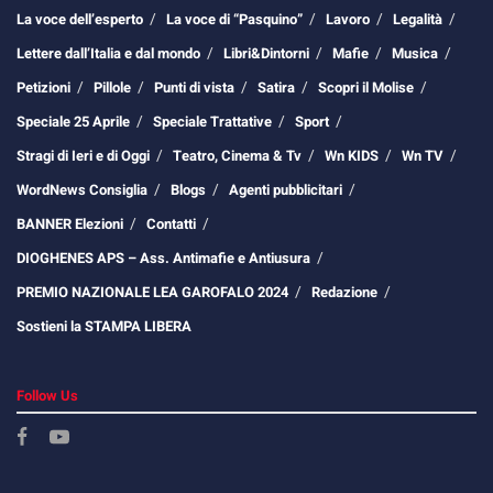
La voce dell’esperto
La voce di “Pasquino”
Lavoro
Legalità
Lettere dall’Italia e dal mondo
Libri&Dintorni
Mafie
Musica
Petizioni
Pillole
Punti di vista
Satira
Scopri il Molise
Speciale 25 Aprile
Speciale Trattative
Sport
Stragi di Ieri e di Oggi
Teatro, Cinema & Tv
Wn KIDS
Wn TV
WordNews Consiglia
Blogs
Agenti pubblicitari
BANNER Elezioni
Contatti
DIOGHENES APS – Ass. Antimafie e Antiusura
PREMIO NAZIONALE LEA GAROFALO 2024
Redazione
Sostieni la STAMPA LIBERA
Follow Us