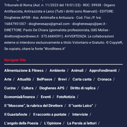
Tribunale di Roma (Aut. n. 11/2023 del 19/01/23) - ROC: 39938 - Organo
Antifascista, Antirazzista e Laico (Tutti i diritti sono Riservati) - EDITORE:
Dioghenes APS® - Ass. Antimafie e Antiusura - Cod. Fisc./P. Iva:
16847951007 - dioghenesaps@gmail.com - dioghenesaps@pec.it - ​​
DIRETTORE: Paolo De Chiara (giornalista professionista, OdG Molise -
direttore@wordnews.it - ​​375.6684391). AVVERTENZA: Le collaborazioni
esterne si intendono esclusivamente a titolo Volontario e Gratuito. © Copyleft,
Se copiato, citare la fonte "WordNews.it"
Navigate Site
Alimentazione & Fitness
Ambiente
Animali
Approfondimenti
Arte
Attualità
BelPaese
Brevi
Carta canta
Cronaca
Cucina
Cultura
Dioghenes APS
Diritto di replica
Economia&finanza
Eventi
FotoNotizia
Il “Moscone”, la rubrica del Direttore
Il “santo Laico”
Il Guastafeste
Il racconto a puntate
Interviste
L’angolo della Poesia
L’Opinione
La Parola ai lettori