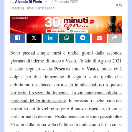
by
Alessio Di Florio
2 Febbraio 2022
A
A
Reading Time: 2 mins read
Sono passati cinque mesi e undici giorni dalla seconda
giornata di inferno di fuoco a Vasto, l’inizio di Agosto 2021
Pescara
Vasto
è stato segnato – da
fino a
, unica città
colpita per due domeniche di seguito – da quello che
definimmo
un attacco terroristico in stile mafioso a questo
territorio. La seconda domenica, fu violentemente colpita la
parte sud del territorio vastese
. Interessando anche parte dei
terreni su cui dovrebbe sorgere il nuovo ospedale, di cui si
parla ormai da decenni. Esattamente come sono passati oltre
35 anni dalla prima volta (l’ultima fu undici anni fa) in cui si