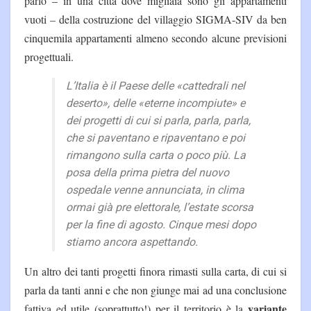
parlò – in una città dove migliaia sono gli appartamenti
vuoti – della costruzione del villaggio SIGMA-SIV da ben
cinquemila appartamenti almeno secondo alcune previsioni
progettuali.
L’Italia è il Paese delle «cattedrali nel
deserto», delle «eterne incompiute» e
dei progetti di cui si parla, parla, parla,
che si paventano e ripaventano e poi
rimangono sulla carta o poco più. La
posa della prima pietra del nuovo
ospedale venne annunciata, in clima
ormai già pre elettorale, l’estate scorsa
per la fine di agosto. Cinque mesi dopo
stiamo ancora aspettando.
Un altro dei tanti progetti finora rimasti sulla carta, di cui si
parla da tanti anni e che non giunge mai ad una conclusione
variante
fattiva ed utile (soprattutto!) per il territorio è la