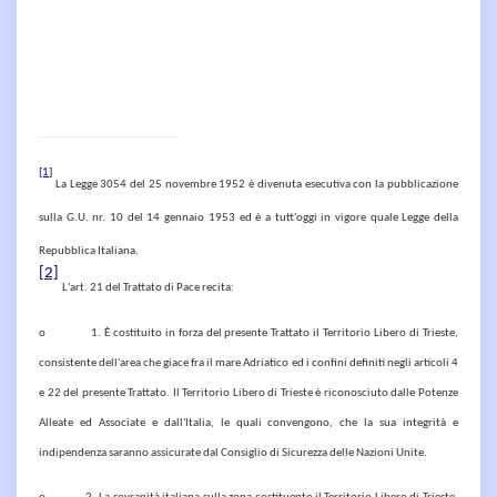
[1]
La Legge 3054 del 25 novembre 1952 è divenuta esecutiva con la pubblicazione
sulla G.U. nr. 10 del 14 gennaio 1953 ed è a tutt'oggi in vigore quale Legge della
Repubblica Italiana.
[2]
L'art. 21 del Trattato di Pace recita:
o 1. È costituito in forza del presente Trattato il Territorio Libero di Trieste,
consistente dell'area che giace fra il mare Adriatico ed i confini definiti negli articoli 4
e 22 del presente Trattato. Il Territorio Libero di Trieste è riconosciuto dalle Potenze
Alleate ed Associate e dall'Italia, le quali convengono, che la sua integrità e
indipendenza saranno assicurate dal Consiglio di Sicurezza delle Nazioni Unite.