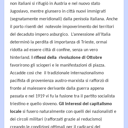
non italiani si rifugiò in Austria e nel nuovo stato
Jugoslavo, mentre giunsero in città nuovi immigrati
(segnatamente meridionali) dalla penisola italiana. Anche
il porto risentì del notevole impoverimento dei territori
del decaduto impero asburgico. L’annessione all’Italia
determinò la perdita di importanza di Trieste, ormai
ridotta ad essere città di confine, senza un vero
hinterland.
I riflessi della rivoluzione di Ottobre
favorirono gli scioperi e le manifestazioni di piazza.
Accadde così che il tradizionale internazionalismo
pacifista di provenienza austro-marxista si rafforzò di
fronte al malessere derivante dalla guerra appena
passata e nel 1919 vi fu la fusione tra il partito socialista
triestino e quello sloveno.
Gli interessi del capitalismo
locale
si fusero naturalmente con quelli dei nazionalisti e
dei circoli militari (rafforzati grazie al reducismo)
creando le condizioni ottimali per il radicarsi del