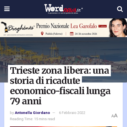
Trieste zona libera: una
storia di ricadute
economico-fiscali lunga
79 anni
by
Antonella Giordano
6 Febbraio 2022
A
A
Reading Time: 15 mins read