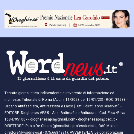
Testata giornalistica indipendente e irriverente di informazione ed
inchieste. Tribunale di Roma (Aut. n. 11/2023 del 19/01/23) - ROC: 39938 -
Organo Antifascista, Antirazzista e Laico (Tutti i diritti sono Riservati) -
EDITORE: Dioghenes APS® - Ass. Antimafie e Antiusura - Cod. Fisc./P. Iva:
16847951007 - dioghenesaps@gmail.com - dioghenesaps@pec.it - ​​
DIRETTORE: Paolo De Chiara (giornalista professionista, OdG Molise -
direttore@wordnews.it - ​​375.6684391). AVVERTENZA: Le collaborazioni