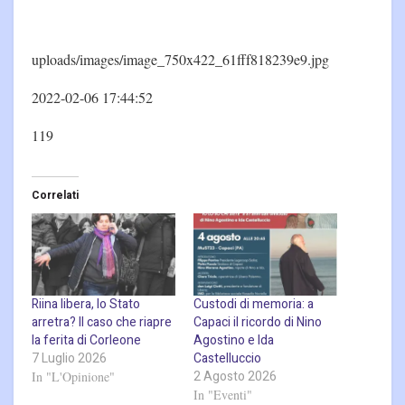
uploads/images/image_750x422_61fff818239e9.jpg
2022-02-06 17:44:52
119
Correlati
Riina libera, lo Stato
Custodi di memoria: a
arretra? Il caso che riapre
Capaci il ricordo di Nino
la ferita di Corleone
Agostino e Ida
7 Luglio 2026
Castelluccio
2 Agosto 2026
In "L'Opinione"
In "Eventi"