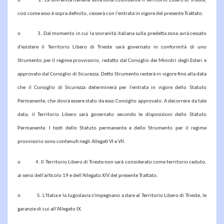
o 2. La sovranità italiana sulla zona costituente il Territorio Libero di Trieste,
così come esso è sopra definito, cesserà con l'entrata in vigore del presente Trattato.
o 3. Dal momento in cui la sovranità italiana sulla predetta zona avrà cessato
d'esistere il Territorio Libero di Trieste sarà governato in conformità di uno
Strumento per il regime provvisorio, redatto dal Consiglio dei Ministri degli Esteri e
approvato dal Consiglio di Sicurezza. Detto Strumento resterà in vigore fino alla data
che il Consiglio di Sicurezza determinerà per l'entrata in vigore dello Statuto
Permanente, che dovrà essere stato da esso Consiglio approvato. A decorrere da tale
data, il Territorio Libero sarà governato secondo le disposizioni dello Statuto
Permanente. I testi dello Statuto permanente e dello Strumento per il regime
provvisorio sono contenuti negli Allegati VI e VII.
o 4. Il Territorio Libero di Trieste non sarà considerato come territorio ceduto,
ai sensi dell'articolo 19 e dell'Allegato XIV del presente Trattato.
o 5. L'Italia e la Jugoslavia s'impegnano a dare al Territorio Libero di Trieste, le
garanzie di cui all'Allegato IX.