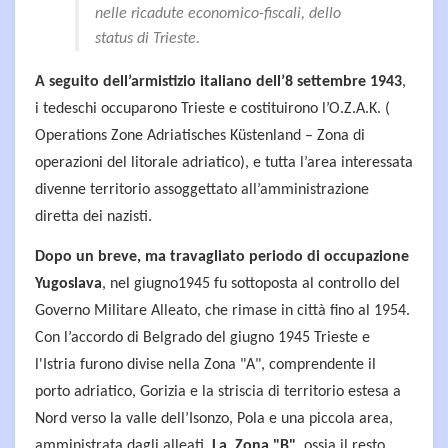
nelle ricadute economico-fiscali, dello
status di Trieste.
A seguito dell’armistizio italiano dell’8 settembre 1943
,
i tedeschi occuparono Trieste e costituirono l’O.Z.A.K. (
Operations Zone Adriatisches Küstenland – Zona di
operazioni del litorale adriatico), e
tutta l’area interessata
divenne territorio assoggettato all’amministrazione
diretta dei nazisti.
Dopo un breve, ma travagliato periodo di occupazione
Yugoslava
, nel giugno1945 fu sottoposta al controllo del
Governo Militare Alleato, che rimase in città fino al 1954.
Con l’accordo di Belgrado del giugno 1945 Trieste e
l'Istria furono divise nella Zona "A", comprendente il
porto adriatico, Gorizia e la striscia di territorio estesa a
Nord verso la valle dell’Isonzo, Pola e una piccola area,
amministrata dagli alleati.
La Zona "B"
, ossia il resto