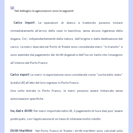
[3]
Nel dettaglio le agevolazioni sono le seguenti:
Carico import:
Le operazioni di sbarco e trasbordo possono iniziare
immediatamente all’arrivo della nave in banchina, senza alcuna ingerenza della
dogana. Cio’, indipendentemente dalla natura, dall’origine o dalla destinazione del
carico. Le merci sbarcate nel Porto di Trieste sono considerate merci “in transito” e
sono esentate dal pagamento dei diritti doganali e dell’Iva sin tanto che rimangono
all’interno del Porto Franco.
Carico export:
Le merci in esportazione sono considerate come “uscite dallo stato”
(e dalla UE) all’atto del loro ingresso in Porto Franco.
Una volta entrate in Porto Franco, le merci possono essere imbarcate senza
autorizzazioni specifiche .
Iva, dazi e diritti:
Per merci importate nella UE, il pagamento di Iva e dazi puo’ essere
posticipato, con l’applicazione di un tasso di interesse molto ridotto.
Diritti Marittimi
: Nel Porto Franco di Trieste i diritti marittimi sono calcolati sulla