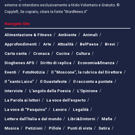
esterne si intendono esclusivamente a titolo Volontario e Gratuito. ©
Copyleft, Se copiato, citare la fonte "WordNews.it"
Navigate Site
Alimentazione & Fitness
Ambiente
Animali
Approfondimenti
Arte
Attualità
BelPaese
Brevi
Carta canta
Cronaca
Cucina
Cultura
Dioghenes APS
Diritto di replica
Economia&finanza
Eventi
FotoNotizia
Il “Moscone”, la rubrica del Direttore
Il “santo Laico”
Il Guastafeste
Il racconto a puntate
Interviste
L’angolo della Poesia
L’Opinione
La Parola ai lettori
La voce dell’esperto
La voce di “Pasquino”
Lavoro
Legalità
Lettere dall’Italia e dal mondo
Libri&Dintorni
Mafie
Musica
Petizioni
Pillole
Punti di vista
Satira