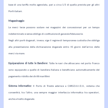
base di una tariffa molto agevolata, pari a circa 1/3 di quella prevista per gli altri
Porti italiani.
Magazzinaggio
Le merci terze possono sostare nei magazzini dei concessionari per un tempo
indeterminato e senza obbligo di costituzione di garanzie fideiussorie.
Negli altri porti doganali, invece, vige il regime di temporanea custodia che obbliga
alla presentazione della dichiarazione doganale entro 45 giorni dall’arrivo delle
merci via mare.
Equiparazione di tutte le Bandiere:
Tutte le navi che attraccano nel porto Franco
sono equiparate a quelle di bandiera Italiana e beneficiano automaticamente del
pagamento ridotto dei diritti marittimi
Sistema Informativo:
Il Porto di Trieste aderisce a CARGO-A.I.D.A., sistema che
consentirà, tra l’altro, una sempre maggior interfaccia informatica tra operatori,
anche a livello doganale.