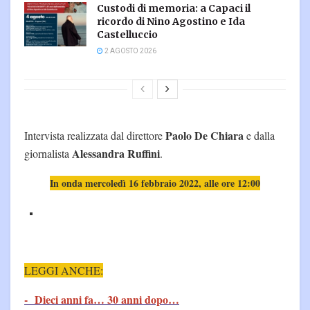
Custodi di memoria: a Capaci il
ricordo di Nino Agostino e Ida
Castelluccio
2 AGOSTO 2026
Paolo De Chiara
Intervista realizzata dal direttore
e dalla
Alessandra Ruffini
giornalista
.
In onda mercoledì 16 febbraio 2022, alle ore 12:00
LEGGI ANCHE:
- Dieci anni fa… 30 anni dopo…