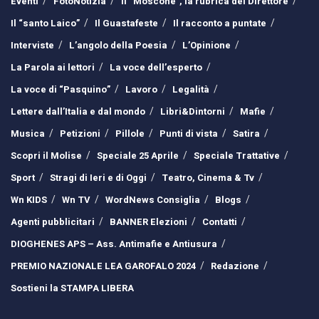
Eventi
FotoNotizia
Il “Moscone”, la rubrica del Direttore
Il “santo Laico”
Il Guastafeste
Il racconto a puntate
Interviste
L’angolo della Poesia
L’Opinione
La Parola ai lettori
La voce dell’esperto
La voce di “Pasquino”
Lavoro
Legalità
Lettere dall’Italia e dal mondo
Libri&Dintorni
Mafie
Musica
Petizioni
Pillole
Punti di vista
Satira
Scopri il Molise
Speciale 25 Aprile
Speciale Trattative
Sport
Stragi di Ieri e di Oggi
Teatro, Cinema & Tv
Wn KIDS
Wn TV
WordNews Consiglia
Blogs
Agenti pubblicitari
BANNER Elezioni
Contatti
DIOGHENES APS – Ass. Antimafie e Antiusura
PREMIO NAZIONALE LEA GAROFALO 2024
Redazione
Sostieni la STAMPA LIBERA