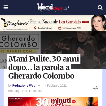
Mani Pulite, 30 anni
dopo… la parola a
Gherardo Colombo
by
Redazione Web
14 Febbraio 2022
A
A
Reading Time: 1 min read