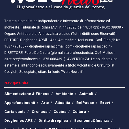
Testata giornalistica indipendente e irriverente di informazione ed
inchieste. Tribunale di Roma (Aut. n. 11/2023 del 19/01/23) - ROC: 39938 -
Organo Antifascista, Antirazzista e Laico (Tutti i diritti sono Riservati) -
EDITORE: Dioghenes APS® - Ass. Antimafie e Antiusura - Cod. Fisc./P. Iva:
16847951007 - dioghenesaps@gmail.com - dioghenesaps@pec.it - ​​
DIRETTORE: Paolo De Chiara (giornalista professionista, OdG Molise -
direttore@wordnews.it - ​​375.6684391). AVVERTENZA: Le collaborazioni
esterne si intendono esclusivamente a titolo Volontario e Gratuito. ©
Copyleft, Se copiato, citare la fonte "WordNews.it"
Navigate Site
Alimentazione & Fitness
Ambiente
Animali
Approfondimenti
Arte
Attualità
BelPaese
Brevi
Carta canta
Cronaca
Cucina
Cultura
Dioghenes APS
Diritto di replica
Economia&finanza