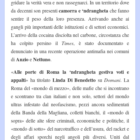
gridare la verità vera e non rassegnarci. In un territorio dove
camorra e ‘ndrangheta
da decenni son presenti
che fanno
sentire il peso della loro presenza. Arrivando anche ai
gangli più importanti delle istituzioni e di settori economici.
L’arrivo della cocaina disciolta nel carbone, circostanza che
ha colpito persino il
Times
, è stato documentato e
denunciato in una recente operazione antimafia nei comuni
Anzio
Nettuno
di
e
.
Alle porte di Roma la ‘ndrangheta gestiva voti e
«
appalti
Linda Di Benedetto
» ha titolato
su
Domani
. La
Roma del «mondo di mezzo», delle mafie che si incontrano
e scontrano tra clan italiani e non solo, settori del mondo
ultras infestato dal neofascismo, pezzi ancora sedimentati
della Banda della Magliana, colletti bianchi, il «mondo di
sopra» delle alte sfere criminali, economiche e politiche, il
«mondo di sotto» del narcotraffico e dell’usura, del racket e
degli affari sporchi negli angoli più diversi. Uniti dal