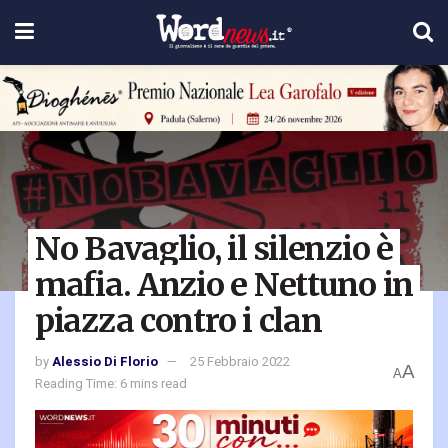
No Bavaglio, il silenzio è
mafia. Anzio e Nettuno in
piazza contro i clan
by
Alessio Di Florio
25 Febbraio 2022
A
A
Reading Time: 6 mins read