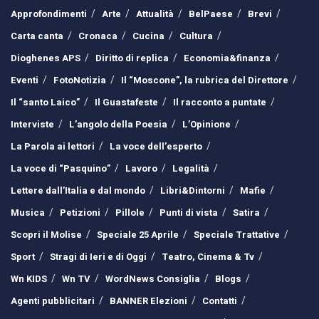
Approfondimenti
Arte
Attualità
BelPaese
Brevi
Carta canta
Cronaca
Cucina
Cultura
Dioghenes APS
Diritto di replica
Economia&finanza
Eventi
FotoNotizia
Il “Moscone”, la rubrica del Direttore
Il “santo Laico”
Il Guastafeste
Il racconto a puntate
Interviste
L’angolo della Poesia
L’Opinione
La Parola ai lettori
La voce dell’esperto
La voce di “Pasquino”
Lavoro
Legalità
Lettere dall’Italia e dal mondo
Libri&Dintorni
Mafie
Musica
Petizioni
Pillole
Punti di vista
Satira
Scopri il Molise
Speciale 25 Aprile
Speciale Trattative
Sport
Stragi di Ieri e di Oggi
Teatro, Cinema & Tv
Wn KIDS
Wn TV
WordNews Consiglia
Blogs
Agenti pubblicitari
BANNER Elezioni
Contatti