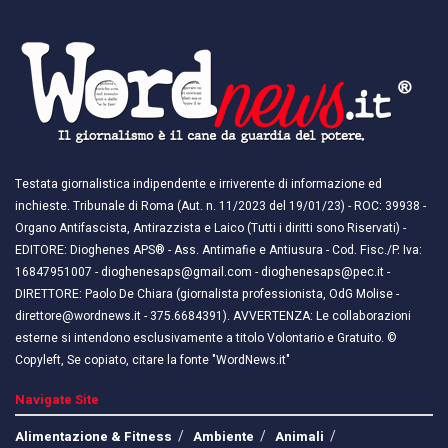
Testata giornalistica indipendente e irriverente di informazione ed
inchieste. Tribunale di Roma (Aut. n. 11/2023 del 19/01/23) - ROC: 39938 -
Organo Antifascista, Antirazzista e Laico (Tutti i diritti sono Riservati) -
EDITORE: Dioghenes APS® - Ass. Antimafie e Antiusura - Cod. Fisc./P. Iva:
16847951007 - dioghenesaps@gmail.com - dioghenesaps@pec.it - ​​
DIRETTORE: Paolo De Chiara (giornalista professionista, OdG Molise -
direttore@wordnews.it - ​​375.6684391). AVVERTENZA: Le collaborazioni
esterne si intendono esclusivamente a titolo Volontario e Gratuito. ©
Copyleft, Se copiato, citare la fonte "WordNews.it"
Navigate Site
Alimentazione & Fitness
Ambiente
Animali