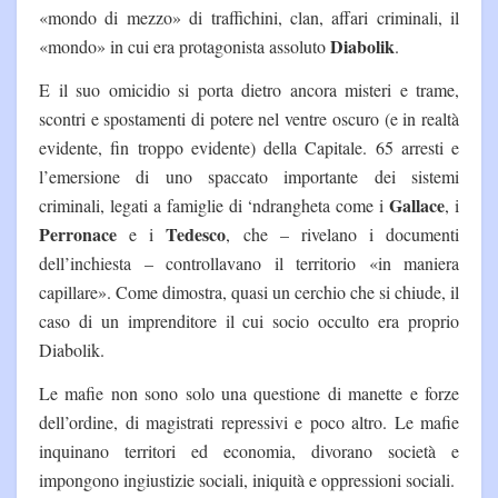
«mondo di mezzo» di traffichini, clan, affari criminali, il
Diabolik
«mondo» in cui era protagonista assoluto
.
E il suo omicidio si porta dietro ancora misteri e trame,
scontri e spostamenti di potere nel ventre oscuro (e in realtà
evidente, fin troppo evidente) della Capitale. 65 arresti e
l’emersione di uno spaccato importante dei sistemi
Gallace
criminali, legati a famiglie di ‘ndrangheta come i
, i
Perronace
Tedesco
e i
, che – rivelano i documenti
dell’inchiesta – controllavano il territorio «in maniera
capillare». Come dimostra, quasi un cerchio che si chiude, il
caso di un imprenditore il cui socio occulto era proprio
Diabolik.
Le mafie non sono solo una questione di manette e forze
dell’ordine, di magistrati repressivi e poco altro. Le mafie
inquinano territori ed economia, divorano società e
impongono ingiustizie sociali, iniquità e oppressioni sociali.