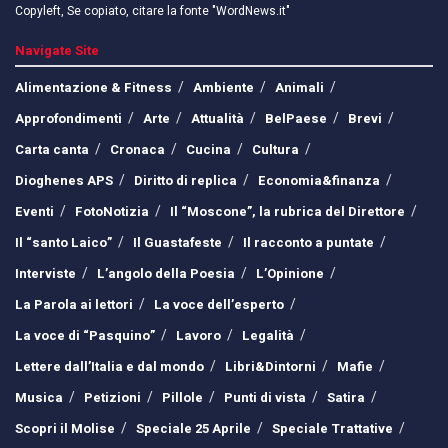
Copyleft, Se copiato, citare la fonte "WordNews.it"
Navigate Site
Alimentazione & Fitness
Ambiente
Animali
Approfondimenti
Arte
Attualità
BelPaese
Brevi
Carta canta
Cronaca
Cucina
Cultura
Dioghenes APS
Diritto di replica
Economia&finanza
Eventi
FotoNotizia
Il “Moscone”, la rubrica del Direttore
Il “santo Laico”
Il Guastafeste
Il racconto a puntate
Interviste
L’angolo della Poesia
L’Opinione
La Parola ai lettori
La voce dell’esperto
La voce di “Pasquino”
Lavoro
Legalità
Lettere dall’Italia e dal mondo
Libri&Dintorni
Mafie
Musica
Petizioni
Pillole
Punti di vista
Satira
Scopri il Molise
Speciale 25 Aprile
Speciale Trattative