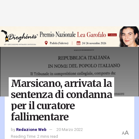
Marsicano, arrivata la
sentenza di condanna
per il curatore
fallimentare
by
Redazione Web
20 Marzo 2022
A
A
Reading Time: 2 mins read