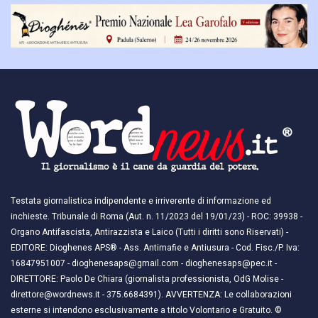
Testata giornalistica indipendente e irriverente di informazione ed
inchieste. Tribunale di Roma (Aut. n. 11/2023 del 19/01/23) - ROC: 39938 -
Organo Antifascista, Antirazzista e Laico (Tutti i diritti sono Riservati) -
EDITORE: Dioghenes APS® - Ass. Antimafie e Antiusura - Cod. Fisc./P. Iva:
16847951007 - dioghenesaps@gmail.com - dioghenesaps@pec.it - ​​
DIRETTORE: Paolo De Chiara (giornalista professionista, OdG Molise -
direttore@wordnews.it - ​​375.6684391). AVVERTENZA: Le collaborazioni
esterne si intendono esclusivamente a titolo Volontario e Gratuito. ©