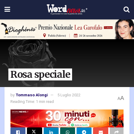
Rosa speciale
by
Tommaso Alongi
5 Luglio 2022
A
A
Reading Time: 1 min read