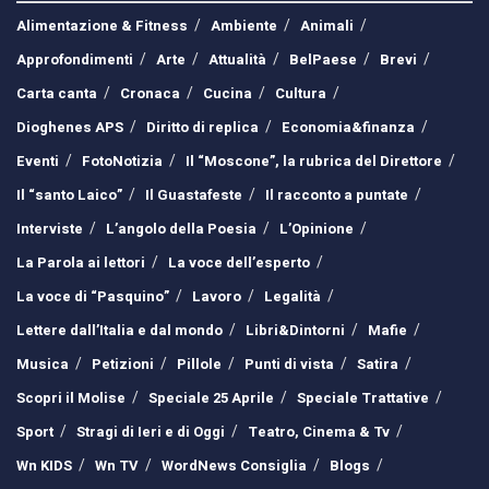
Alimentazione & Fitness
Ambiente
Animali
Approfondimenti
Arte
Attualità
BelPaese
Brevi
Carta canta
Cronaca
Cucina
Cultura
Dioghenes APS
Diritto di replica
Economia&finanza
Eventi
FotoNotizia
Il “Moscone”, la rubrica del Direttore
Il “santo Laico”
Il Guastafeste
Il racconto a puntate
Interviste
L’angolo della Poesia
L’Opinione
La Parola ai lettori
La voce dell’esperto
La voce di “Pasquino”
Lavoro
Legalità
Lettere dall’Italia e dal mondo
Libri&Dintorni
Mafie
Musica
Petizioni
Pillole
Punti di vista
Satira
Scopri il Molise
Speciale 25 Aprile
Speciale Trattative
Sport
Stragi di Ieri e di Oggi
Teatro, Cinema & Tv
Wn KIDS
Wn TV
WordNews Consiglia
Blogs