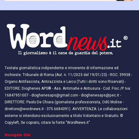
Testata giornalistica indipendente e irriverente di informazione ed
inchieste. Tribunale di Roma (Aut. n. 11/2023 del 19/01/23) - ROC: 39938 -
Organo Antifascista, Antirazzista e Laico (Tutti i diritti sono Riservati) -
EDITORE: Dioghenes APS® - Ass. Antimafie e Antiusura - Cod. Fisc./P. Iva:
16847951007 - dioghenesaps@gmail.com - dioghenesaps@pec.it - ​​
DIRETTORE: Paolo De Chiara (giornalista professionista, OdG Molise -
direttore@wordnews.it - ​​375.6684391). AVVERTENZA: Le collaborazioni
esterne si intendono esclusivamente a titolo Volontario e Gratuito. ©
Copyleft, Se copiato, citare la fonte "WordNews.it"
Navigate Site