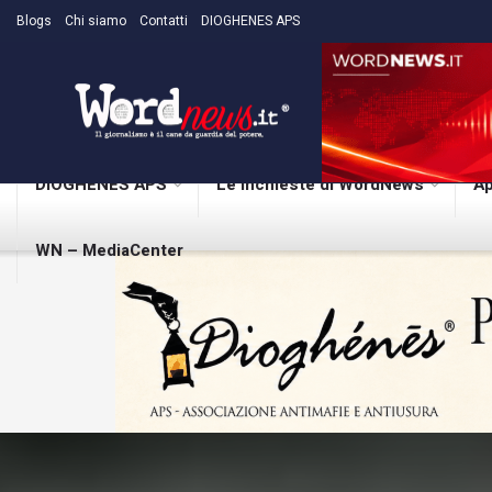
Blogs
Chi siamo
Contatti
DIOGHENES APS
DIOGHENES APS
Le inchieste di WordNews
Ap
WN – MediaCenter