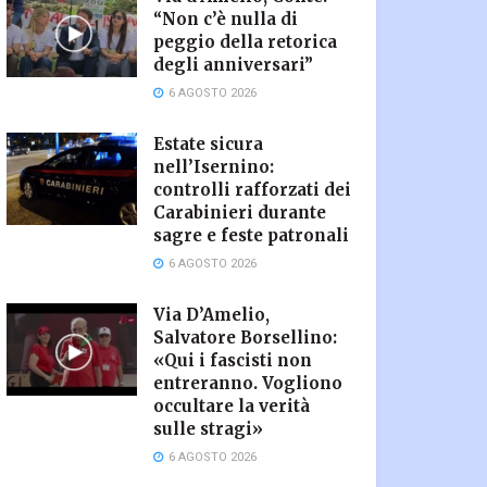
“Non c’è nulla di
peggio della retorica
degli anniversari”
6 AGOSTO 2026
Estate sicura
nell’Isernino:
controlli rafforzati dei
Carabinieri durante
sagre e feste patronali
6 AGOSTO 2026
Via D’Amelio,
Salvatore Borsellino:
«Qui i fascisti non
entreranno. Vogliono
occultare la verità
sulle stragi»
6 AGOSTO 2026