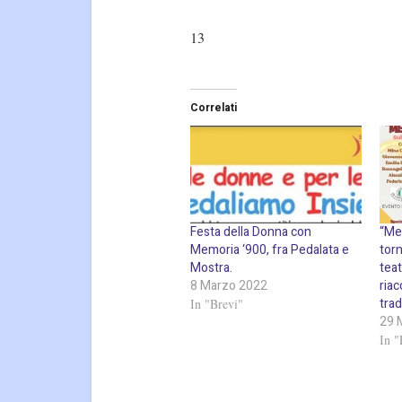
13
Correlati
Festa della Donna con
“Me 
Memoria ‘900, fra Pedalata e
torn
Mostra.
tea
8 Marzo 2022
ria
tra
In "Brevi"
29 
In "