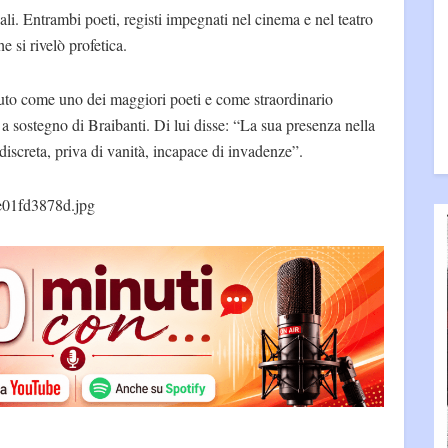
ali. Entrambi poeti, registi impegnati nel cinema e nel teatro
e si rivelò profetica.
iuto come uno dei maggiori poeti e come straordinario
i a sostegno di Braibanti. Di lui disse: “La sua presenza nella
, discreta, priva di vanità, incapace di invadenze”.
e01fd3878d.jpg