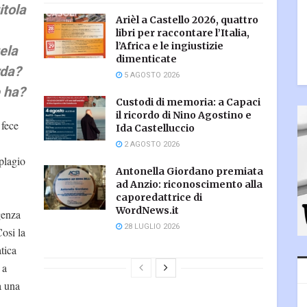
itola
Arièl a Castello 2026, quattro
libri per raccontare l’Italia,
l’Africa e le ingiustizie
ela
dimenticate
rda?
5 AGOSTO 2026
 ha?
Custodi di memoria: a Capaci
il ricordo di Nino Agostino e
 fece
Ida Castelluccio
2 AGOSTO 2026
plagio
Antonella Giordano premiata
ad Anzio: riconoscimento alla
caporedattrice di
WordNews.it
genza
28 LUGLIO 2026
osi la
tica
 a
a una