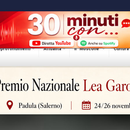
profondimenti
Attualità
Il “Moscone”
Cultura