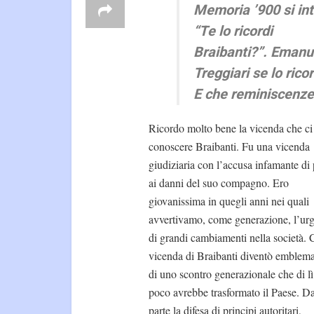
Memoria ’900 si int
“Te lo ricordi
Braibanti?”. Emanu
Treggiari se lo rico
E che reminiscenze
Ricordo molto bene la vicenda che ci
conoscere Braibanti. Fu una vicenda
giudiziaria con l’accusa infamante di 
ai danni del suo compagno. Ero
giovanissima in quegli anni nei quali
avvertivamo, come generazione, l’ur
di grandi cambiamenti nella società. C
vicenda di Braibanti diventò emblema
di uno scontro generazionale che di lì
poco avrebbe trasformato il Paese. D
parte la difesa di principi autoritari,