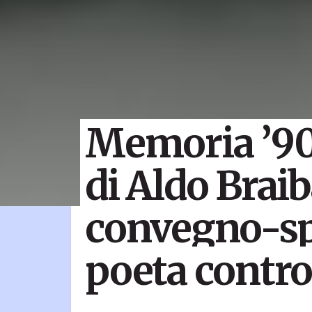
Memoria ’900
di Aldo Braib
convegno-sp
poeta contr