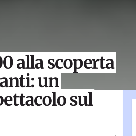
 alla scoperta
anti: un
ettacolo sul
o