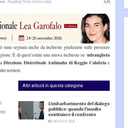
A
one
Reading Time: 4 mins read
A
 stata segnata anche da inchieste giudiziarie sulle presenze
ndrangheta
egione. È di quest’estate una nuova inchiesta su ‘
Direzione Distrettuale Antimafia di Reggio Calabria
la
e
ri territori.
Altri articoli in questa categoria
n
L’imbarbarimento del dialogo
pubblico: quando l’insulto
rto
sostituisce il confronto
5 AGOSTO 2026