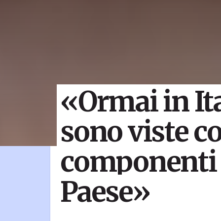
«Ormai in Ita
sono viste 
componenti 
Paese»