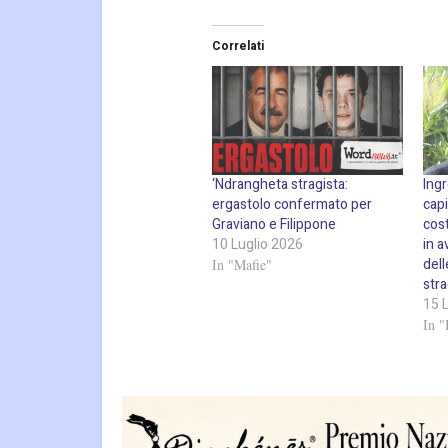
Correlati
‘Ndrangheta stragista:
Ing
ergastolo confermato per
capi
Graviano e Filippone
cost
10 Luglio 2026
in a
dell
In "Mafie"
stra
15 
In "