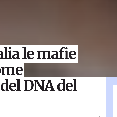
lia le mafie
come
del DNA del