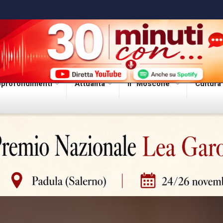
profondimenti
Attualità
Il “Moscone”
Cultura