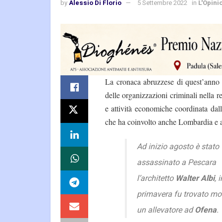
by
Alessio Di Florio
5 Settembre 2022
in
L'Opini
La cronaca abruzzese di quest’anno è
delle organizzazioni criminali nella r
e attività economiche coordinata dal
che ha coinvolto anche Lombardia e alt
Ad inizio agosto è stato
assassinato a Pescara
l’architetto
Walter Albi
, i
primavera fu trovato mo
un allevatore ad
Ofena
.