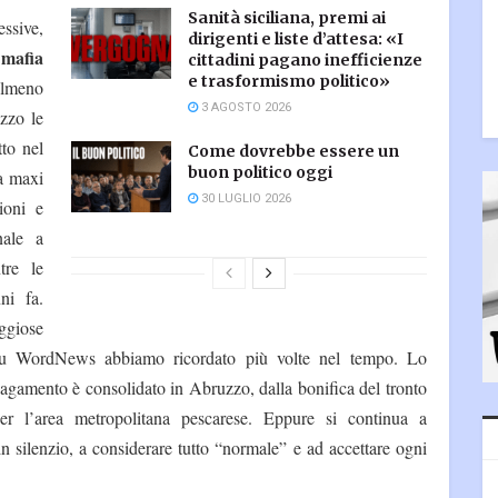
Sanità siciliana, premi ai
ssive,
dirigenti e liste d’attesa: «I
mafia
a
cittadini pagano inefficienze
e trasformismo politico»
almeno
3 AGOSTO 2026
zzo le
tto nel
Come dovrebbe essere un
buon politico oggi
a maxi
30 LUGLIO 2026
ioni e
nale a
tre le
ni fa.
ggiose
 WordNews abbiamo ricordato più volte nel tempo. Lo
pagamento è consolidato in Abruzzo, dalla bonifica del tronto
r l’area metropolitana pescarese. Eppure si continua a
in silenzio, a considerare tutto “normale” e ad accettare ogni