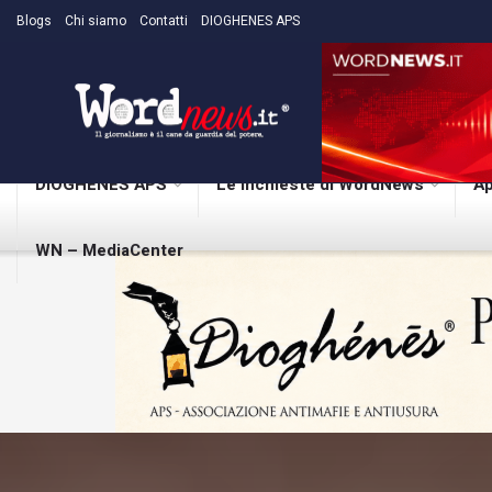
Blogs
Chi siamo
Contatti
DIOGHENES APS
DIOGHENES APS
Le inchieste di WordNews
Ap
WN – MediaCenter