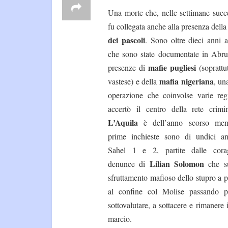
Una morte che, nelle settimane succe
fu collegata anche alla presenza dell
dei pascoli
. Sono oltre dieci anni 
che sono state documentate in Abru
mafie pugliesi
presenze di
(soprattu
mafia nigeriana
vastese) e della
, un
operazione che coinvolse varie reg
accertò il centro della rete crimi
L’Aquila
è dell’anno scorso men
prime inchieste sono di undici an
Sahel 1 e 2, partite dalle cora
Lilian Solomon
denunce di
che su
sfruttamento mafioso dello stupro a 
al confine col Molise passando pe
sottovalutare, a sottacere e rimanere 
marcio.