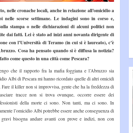
nto, nelle cronache locali, anche in relazione all’omicidio a
bi nelle scorse settimane. Le indagini sono in corso e,
sulla stampa o nelle dichiarazioni di alcuni politici non
e dai fatti. Lei è stato ad inizi anni novanta dirigente di
one con l’Università di Teramo (in cui si è laureato), c’è
’Abruzzo. Cosa ha pensato quando si è diffusa la notizia?
ve fatto come questo in una città come Pescara?
tengo che il rapporto fra la mafia foggiana e l’Abruzzo sia
cidio Albi di Pescara mi hanno ricordato quelle di altri omicidi
Fare il killer non si improvvisa, gente che ha la freddezza di
lasciare tracce non si trova ovunque, occorre essere dei
ofessionisti della morte ci sono. Non tanti, ma ci sono. In
amente l’omicidio Albi potrebbe essere anche conseguenza di
ì gravi bisogna andare avanti con prove e indizi, non con