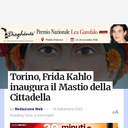
Torino, Frida Kahlo
inaugura il Mastio della
Cittadella
by
Redazione Web
14 Settembre 2022
A
A
Reading Time: 6 mins read