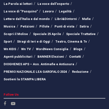
La Parola ai lettori
La voce dell’esperto
La voce di “Pasquino”
Lavoro
Legalità
Lettere dall’Italia e dal mondo
Libri&Dintorni
Mafie
Musica
Petizioni
Pillole
Punti di vista
Satira
Scopri il Molise
Speciale 25 Aprile
Speciale Trattative
Sport
Stragi di Ieri e di Oggi
Teatro, Cinema & Tv
Wn KIDS
Wn TV
WordNews Consiglia
Blogs
Agenti pubblicitari
BANNER Elezioni
Contatti
DIOGHENES APS – Ass. Antimafie e Antiusura
PREMIO NAZIONALE LEA GAROFALO 2024
Redazione
Sostieni la STAMPA LIBERA
Follow Us