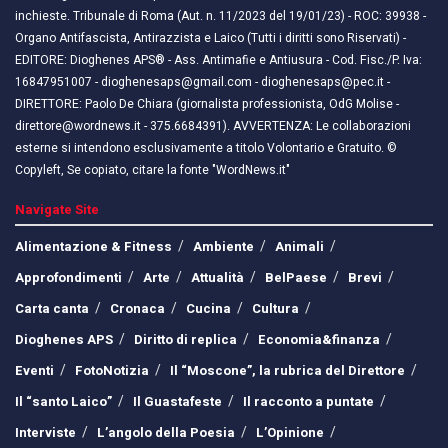
inchieste. Tribunale di Roma (Aut. n. 11/2023 del 19/01/23) - ROC: 39938 -
Organo Antifascista, Antirazzista e Laico (Tutti i diritti sono Riservati) -
EDITORE: Dioghenes APS® - Ass. Antimafie e Antiusura - Cod. Fisc./P. Iva:
16847951007 - dioghenesaps@gmail.com - dioghenesaps@pec.it - ​​
DIRETTORE: Paolo De Chiara (giornalista professionista, OdG Molise -
direttore@wordnews.it - ​​375.6684391). AVVERTENZA: Le collaborazioni
esterne si intendono esclusivamente a titolo Volontario e Gratuito. ©
Copyleft, Se copiato, citare la fonte "WordNews.it"
Navigate Site
Alimentazione & Fitness
Ambiente
Animali
Approfondimenti
Arte
Attualità
BelPaese
Brevi
Carta canta
Cronaca
Cucina
Cultura
Dioghenes APS
Diritto di replica
Economia&finanza
Eventi
FotoNotizia
Il “Moscone”, la rubrica del Direttore
Il “santo Laico”
Il Guastafeste
Il racconto a puntate
Interviste
L’angolo della Poesia
L’Opinione