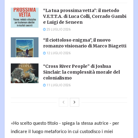
“La tua prossima vetta”: il metodo
V.E.T.T.A. di Luca Colli, Corrado Gambi
e Luigi de Seneen
25 LUGLIO 2026
“Il ciottoloso enigma”, il nuovo
romanzo visionario di Marco Biagetti
12 LUGLIO 2026
“Cross River People” di Joshua
Sinclair: la complessità morale del
colonialismo
11 LUGLIO 2026
«
Ho scelto questo titolo - spiega la stessa autrice - per
indicare il luogo metaforico in cui custodisco i miei