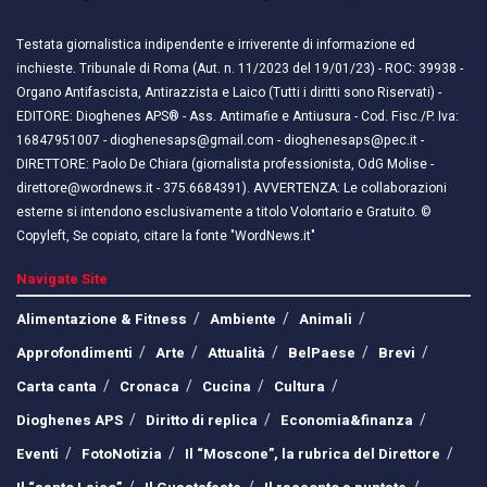
Testata giornalistica indipendente e irriverente di informazione ed
inchieste. Tribunale di Roma (Aut. n. 11/2023 del 19/01/23) - ROC: 39938 -
Organo Antifascista, Antirazzista e Laico (Tutti i diritti sono Riservati) -
EDITORE: Dioghenes APS® - Ass. Antimafie e Antiusura - Cod. Fisc./P. Iva:
16847951007 - dioghenesaps@gmail.com - dioghenesaps@pec.it - ​​
DIRETTORE: Paolo De Chiara (giornalista professionista, OdG Molise -
direttore@wordnews.it - ​​375.6684391). AVVERTENZA: Le collaborazioni
esterne si intendono esclusivamente a titolo Volontario e Gratuito. ©
Copyleft, Se copiato, citare la fonte "WordNews.it"
Navigate Site
Alimentazione & Fitness
Ambiente
Animali
Approfondimenti
Arte
Attualità
BelPaese
Brevi
Carta canta
Cronaca
Cucina
Cultura
Dioghenes APS
Diritto di replica
Economia&finanza
Eventi
FotoNotizia
Il “Moscone”, la rubrica del Direttore