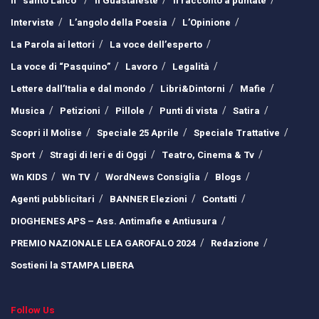
Il “santo Laico”
Il Guastafeste
Il racconto a puntate
Interviste
L’angolo della Poesia
L’Opinione
La Parola ai lettori
La voce dell’esperto
La voce di “Pasquino”
Lavoro
Legalità
Lettere dall’Italia e dal mondo
Libri&Dintorni
Mafie
Musica
Petizioni
Pillole
Punti di vista
Satira
Scopri il Molise
Speciale 25 Aprile
Speciale Trattative
Sport
Stragi di Ieri e di Oggi
Teatro, Cinema & Tv
Wn KIDS
Wn TV
WordNews Consiglia
Blogs
Agenti pubblicitari
BANNER Elezioni
Contatti
DIOGHENES APS – Ass. Antimafie e Antiusura
PREMIO NAZIONALE LEA GAROFALO 2024
Redazione
Sostieni la STAMPA LIBERA
Follow Us