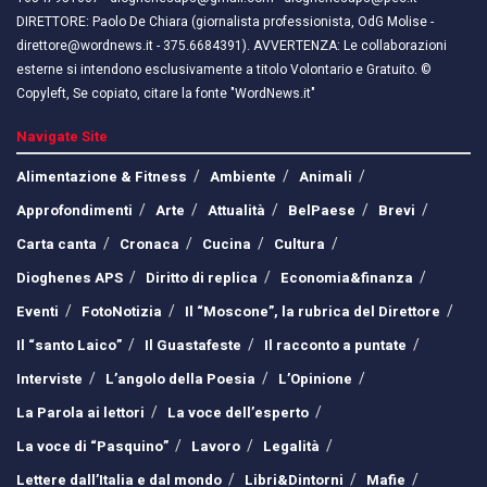
DIRETTORE: Paolo De Chiara (giornalista professionista, OdG Molise -
direttore@wordnews.it - ​​375.6684391). AVVERTENZA: Le collaborazioni
esterne si intendono esclusivamente a titolo Volontario e Gratuito. ©
Copyleft, Se copiato, citare la fonte "WordNews.it"
Navigate Site
Alimentazione & Fitness
Ambiente
Animali
Approfondimenti
Arte
Attualità
BelPaese
Brevi
Carta canta
Cronaca
Cucina
Cultura
Dioghenes APS
Diritto di replica
Economia&finanza
Eventi
FotoNotizia
Il “Moscone”, la rubrica del Direttore
Il “santo Laico”
Il Guastafeste
Il racconto a puntate
Interviste
L’angolo della Poesia
L’Opinione
La Parola ai lettori
La voce dell’esperto
La voce di “Pasquino”
Lavoro
Legalità
Lettere dall’Italia e dal mondo
Libri&Dintorni
Mafie