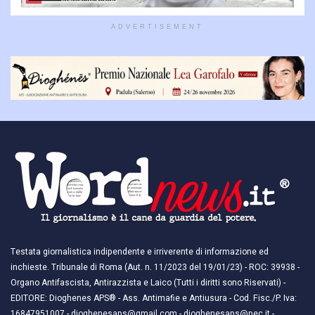
ADVERTISEMENT
Testata giornalistica indipendente e irriverente di informazione ed
inchieste. Tribunale di Roma (Aut. n. 11/2023 del 19/01/23) - ROC: 39938 -
Organo Antifascista, Antirazzista e Laico (Tutti i diritti sono Riservati) -
EDITORE: Dioghenes APS® - Ass. Antimafie e Antiusura - Cod. Fisc./P. Iva:
16847951007 - dioghenesaps@gmail.com - dioghenesaps@pec.it - ​​