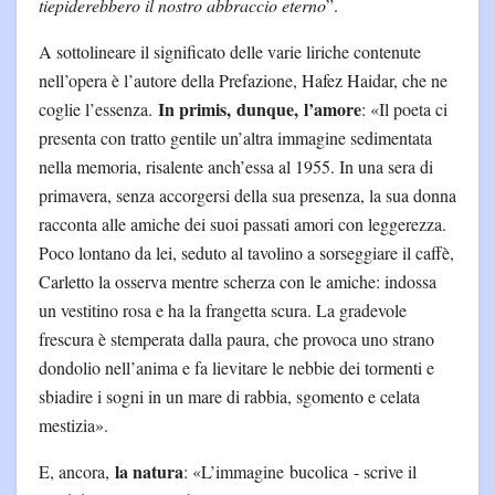
tiepiderebbero il nostro abbraccio eterno
”.
A sottolineare il significato delle varie liriche contenute
nell’opera è l’autore della Prefazione, Hafez Haidar, che ne
In primis, dunque, l’amore
coglie l’essenza.
: «Il poeta ci
presenta con tratto gentile un’altra immagine sedimentata
nella memoria, risalente anch’essa al 1955. In una sera di
primavera, senza accorgersi della sua presenza, la sua donna
racconta alle amiche dei suoi passati amori con leggerezza.
Poco lontano da lei, seduto al tavolino a sorseggiare il caffè,
Carletto la osserva mentre scherza con le amiche: indossa
un vestitino rosa e ha la frangetta scura. La gradevole
frescura è stemperata dalla paura, che provoca uno strano
dondolio nell’anima e fa lievitare le nebbie dei tormenti e
sbiadire i sogni in un mare di rabbia, sgomento e celata
mestizia».
la natura
E, ancora,
: «L’immagine bucolica - scrive il