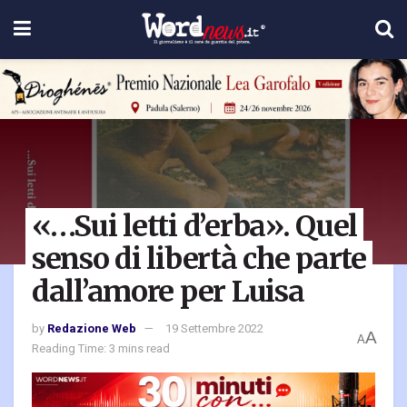
«…Sui letti d’erba». Quel
senso di libertà che parte
dall’amore per Luisa
by
Redazione Web
19 Settembre 2022
A
A
Reading Time: 3 mins read