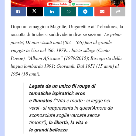
Dopo un omaggio a Magritte, Ungaretti e ai Trobadores, la
raccolta di liriche si suddivide in diverse sezioni:
Le prime
poesie
;
Di non vissuti anni (‘62 – ‘66) fino al grande
viaggio in Usa nel ‘66
;
1979… Inizio silloge (Cento
Poesie). “Album Africano” (1979/2015)
;
Riscoperta della
lingua lombarda 1991
;
Giovanili. Dal 1951 (15 anni) al
1954 (18 anni)
.
Legate da un unico fil rouge di
tematiche ispiratrici: eros
e thanatos
(
“Vita e morte - si legge nei
versi - si rappresenta in quest’Amore da
sconosciute soglie varcate senza
timore”
)
, la libertà, la vita e
le grandi bellezze
.